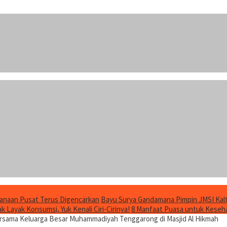
anaan Pusat Terus Digencarkan
Bayu Surya Gandamana Pimpin JMSI Kalt
 Layak Konsumsi, Yuk Kenali Ciri-Cirinya!
8 Manfaat Puasa untuk Keseha
ersama Keluarga Besar Muhammadiyah Tenggarong di Masjid Al Hikmah