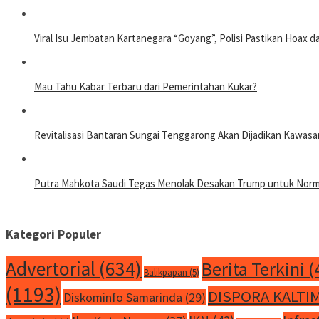
Viral Isu Jembatan Kartanegara “Goyang”, Polisi Pastikan Hoax
Mau Tahu Kabar Terbaru dari Pemerintahan Kukar?
Revitalisasi Bantaran Sungai Tenggarong Akan Dijadikan Kawa
Putra Mahkota Saudi Tegas Menolak Desakan Trump untuk Normal
Kategori Populer
Advertorial
(634)
Berita Terkini
(
Balikpapan
(5)
(1193)
DISPORA KALTI
Diskominfo Samarinda
(29)