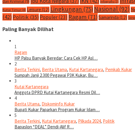
IKN
(42)
Infras
Ibu Kota Negara
(37)
dan Kriminal
(9)
Infografis
(3)
Nasional
(92)
Lingkungan
(75)
Leisure
(12)
N
Kutai Timur
(4)
Ragam
(71)
(42)
Politik
(35)
Populer
(23)
Samarinda
(12)
Sos
Paling Banyak Dilihat
1
Ragam
HP Palsu Banyak Beredar: Cara Cek HP Asl…
2
Berita Terkini
,
Berita Utama
,
Kutai Kartanegara
,
Pemkab Kukar
Sumpah Janji 2.300 Pegawai P3K Kukar, Bu…
3
Kutai Kartanegara
Anggota DPRD Kutai Kartanegara Resmi Dil…
4
Berita Utama
,
Diskominfo Kukar
Bupati Kukar Paparkan Program Kukar Idam…
5
Berita Terkini
,
Kutai Kartanegara
,
Pilkada 2024
,
Politik
Bapaslon “DEAL” Dendi-Alif R…