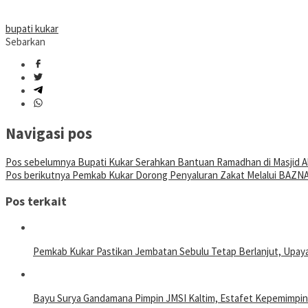
bupati kukar
Sebarkan
Navigasi pos
Pos sebelumnya
Bupati Kukar Serahkan Bantuan Ramadhan di Masjid
Pos berikutnya
Pemkab Kukar Dorong Penyaluran Zakat Melalui BAZN
Pos terkait
Pemkab Kukar Pastikan Jembatan Sebulu Tetap Berlanjut, Upay
Bayu Surya Gandamana Pimpin JMSI Kaltim, Estafet Kepemimpin