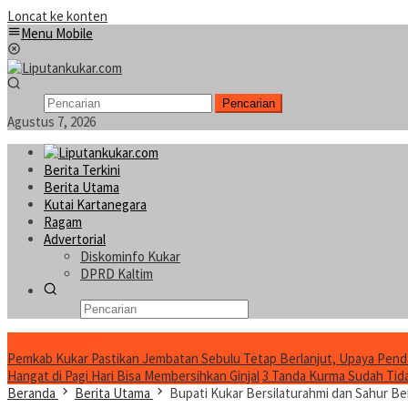
Loncat ke konten
Menu Mobile
Pencarian
Agustus 7, 2026
Berita Terkini
Berita Utama
Kutai Kartanegara
Ragam
Advertorial
Diskominfo Kukar
DPRD Kaltim
Konten Spesial
Pemkab Kukar Pastikan Jembatan Sebulu Tetap Berlanjut, Upaya Pend
Hangat di Pagi Hari Bisa Membersihkan Ginjal
3 Tanda Kurma Sudah Tidak
Beranda
Berita Utama
Bupati Kukar Bersilaturahmi dan Sahur B