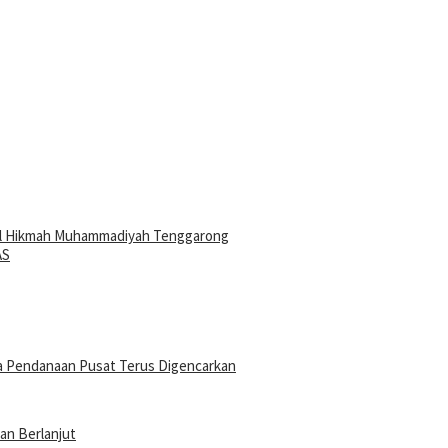
 Al Hikmah Muhammadiyah Tenggarong
AS
a Pendanaan Pusat Terus Digencarkan
an Berlanjut