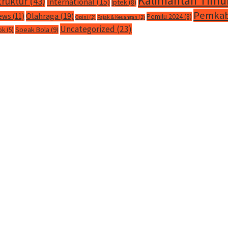
Kalimantan Timu
truktur
(43)
International
(15)
Iptek
(8)
Pemkab
Olahraga
(19)
ews
(11)
Pemilu 2024
(8)
Opini
(2)
Pajak & Keuangan
(2)
Uncategorized
(23)
Speak Bola
(9)
ok
(5)