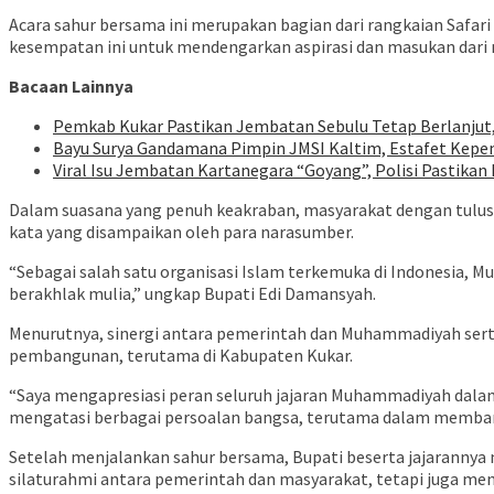
Acara sahur bersama ini merupakan bagian dari rangkaian Saf
kesempatan ini untuk mendengarkan aspirasi dan masukan dari 
Bacaan Lainnya
Pemkab Kukar Pastikan Jembatan Sebulu Tetap Berlanjut
Bayu Surya Gandamana Pimpin JMSI Kaltim, Estafet Kepe
Viral Isu Jembatan Kartanegara “Goyang”, Polisi Pastik
Dalam suasana yang penuh keakraban, masyarakat dengan tulu
kata yang disampaikan oleh para narasumber.
“Sebagai salah satu organisasi Islam terkemuka di Indonesi
berakhlak mulia,” ungkap Bupati Edi Damansyah.
Menurutnya, sinergi antara pemerintah dan Muhammadiyah sert
pembangunan, terutama di Kabupaten Kukar.
“Saya mengapresiasi peran seluruh jajaran Muhammadiyah dala
mengatasi berbagai persoalan bangsa, terutama dalam memban
Setelah menjalankan sahur bersama, Bupati beserta jajarannya
silaturahmi antara pemerintah dan masyarakat, tetapi juga 