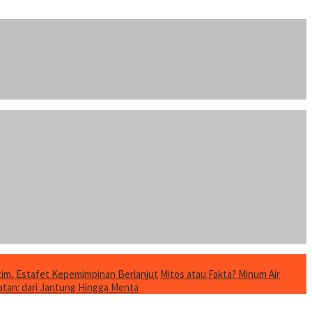
im, Estafet Kepemimpinan Berlanjut
Mitos atau Fakta? Minum Air
tan: dari Jantung Hingga Menta