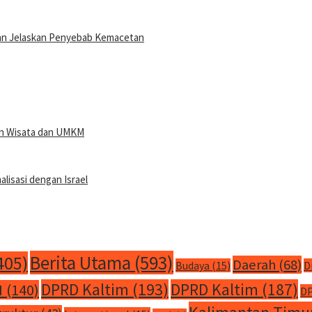
 dan Jelaskan Penyebab Kemacetan
san Wisata dan UMKM
isasi dengan Israel
Berita Utama
(593)
405)
Daerah
(68)
Budaya
(15)
D
DPRD Kaltim
(193)
DPRD Kaltim
(187)
M
(140)
DP