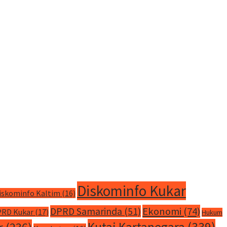
Diskominfo Kukar
iskominfo Kaltim
(16)
Ekonomi
(74)
DPRD Samarinda
(51)
RD Kukar
(17)
Hukum
Kutai Kartanegara
(339)