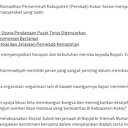
ari Ramadhan Pemerintah Kabupaten (Pemkab) Kukar. Selain menj
masyarakat yang hadir.
, Upaya Pendanaan Pusat Terus Digencarkan
mimpinan Berlanjut
an Hoax dan Jelaskan Penyebab Kemacetan
s menyampaikan harapan dan kebutuhan mereka kepada Bupati. E
a, Muhammadiyah memiliki peran yang sangat penting dalam mem
a organisasi-organisasi lain di bawah naungannya dapat member
m upaya besar kita membangun bangsa dan meningkatkan kesejah
gun sumber daya manusia yang berkualitas di Kabupaten Kukar,”
 melaksanakan Sholat Subuh berjamaah di Masjid Al Hikmah Muha
menunjukkan komitmen bersama dalam menjalankan ibadah serta 