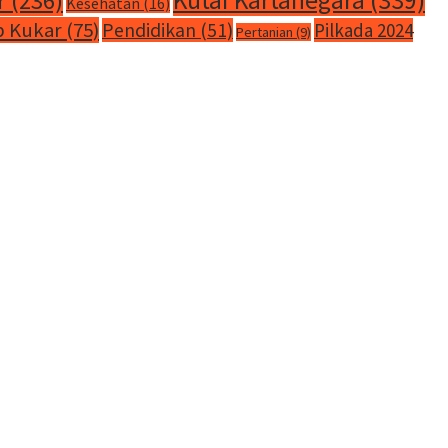
r
(236)
Kesehatan
(16)
 Kukar
(75)
Pendidikan
(51)
Pilkada 2024
Pertanian
(9)