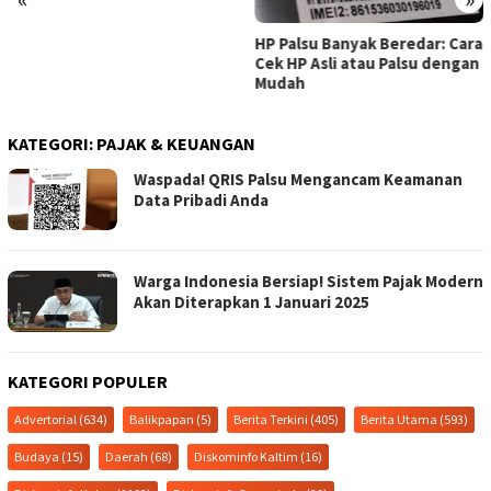
HP Palsu Banyak Beredar: Cara
Cek HP Asli atau Palsu dengan
Mudah
KATEGORI:
PAJAK & KEUANGAN
Waspada! QRIS Palsu Mengancam Keamanan
Data Pribadi Anda
Warga Indonesia Bersiap! Sistem Pajak Modern
Akan Diterapkan 1 Januari 2025
KATEGORI POPULER
Advertorial
(634)
Balikpapan
(5)
Berita Terkini
(405)
Berita Utama
(593)
Budaya
(15)
Daerah
(68)
Diskominfo Kaltim
(16)