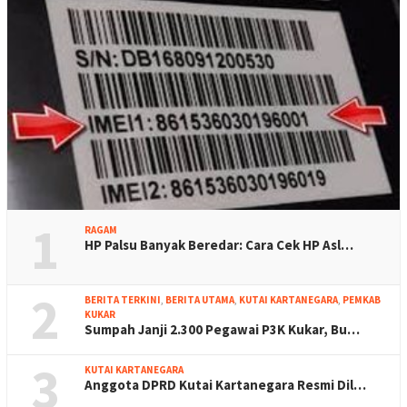
1
RAGAM
HP Palsu Banyak Beredar: Cara Cek HP Asl…
2
BERITA TERKINI
,
BERITA UTAMA
,
KUTAI KARTANEGARA
,
PEMKAB
KUKAR
Sumpah Janji 2.300 Pegawai P3K Kukar, Bu…
3
KUTAI KARTANEGARA
Anggota DPRD Kutai Kartanegara Resmi Dil…