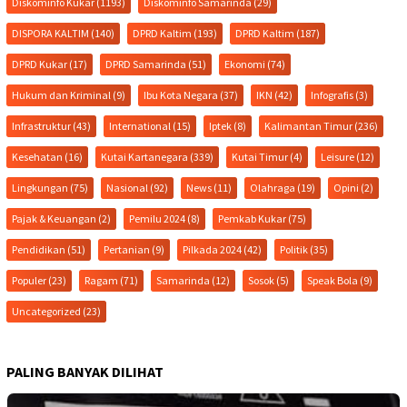
Diskominfo Kukar
(1193)
Diskominfo Samarinda
(29)
DISPORA KALTIM
(140)
DPRD Kaltim
(193)
DPRD Kaltim
(187)
DPRD Kukar
(17)
DPRD Samarinda
(51)
Ekonomi
(74)
Hukum dan Kriminal
(9)
Ibu Kota Negara
(37)
IKN
(42)
Infografis
(3)
Infrastruktur
(43)
International
(15)
Iptek
(8)
Kalimantan Timur
(236)
Kesehatan
(16)
Kutai Kartanegara
(339)
Kutai Timur
(4)
Leisure
(12)
Lingkungan
(75)
Nasional
(92)
News
(11)
Olahraga
(19)
Opini
(2)
Pajak & Keuangan
(2)
Pemilu 2024
(8)
Pemkab Kukar
(75)
Pendidikan
(51)
Pertanian
(9)
Pilkada 2024
(42)
Politik
(35)
Populer
(23)
Ragam
(71)
Samarinda
(12)
Sosok
(5)
Speak Bola
(9)
Uncategorized
(23)
PALING BANYAK DILIHAT