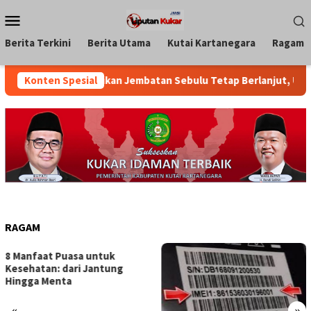
Loncat
Menu
ke
Mobile
konten
Berita Terkini
Berita Utama
Kutai Kartanegara
Ragam
ab Kukar Pastikan Jembatan Sebulu Tetap Berlanjut, Upaya Pen
Konten Spesial
RAGAM
8 Manfaat Puasa untuk
Kesehatan: dari Jantung
Hingga Menta
«
»