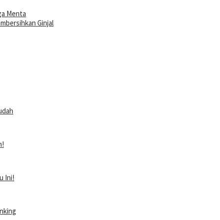
ga Menta
embersihkan Ginjal
Mudah
n!
 Ini!
nking