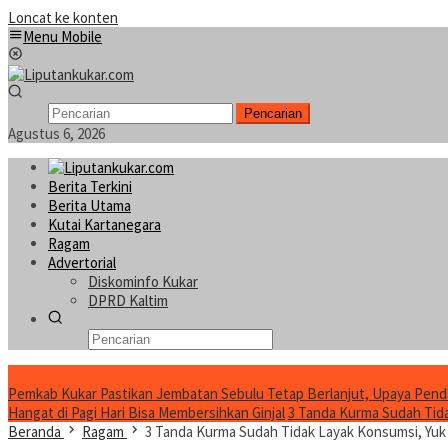
Loncat ke konten
Menu Mobile
Pencarian
Agustus 6, 2026
Berita Terkini
Berita Utama
Kutai Kartanegara
Ragam
Advertorial
Diskominfo Kukar
DPRD Kaltim
Konten Spesial
Pemkab Kukar Pastikan Jembatan Sebulu Tetap Berlanjut, Upaya Pend
Hangat di Pagi Hari Bisa Membersihkan Ginjal
3 Tanda Kurma Sudah Tidak
Beranda
Ragam
3 Tanda Kurma Sudah Tidak Layak Konsumsi, Yuk Ke