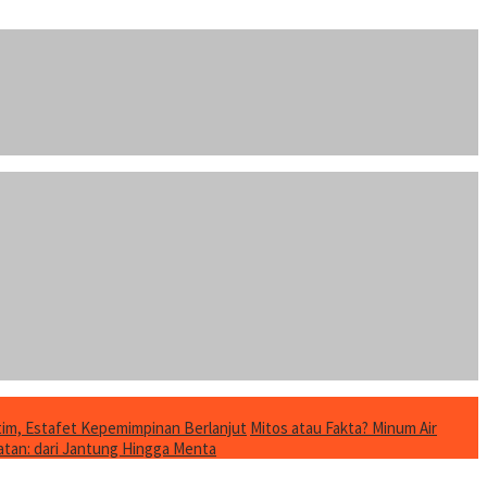
im, Estafet Kepemimpinan Berlanjut
Mitos atau Fakta? Minum Air
tan: dari Jantung Hingga Menta