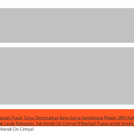
anaan Pusat Terus Digencarkan
Bayu Surya Gandamana Pimpin JMSI Kalt
 Layak Konsumsi, Yuk Kenali Ciri-Cirinya!
8 Manfaat Puasa untuk Keseha
nali Ciri-Cirinya!