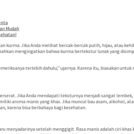
enta
gan Mudah
sehatan!
kaan kurma. Jika Anda melihat bercak-bercak putih, hijau, atau k
d, bahkan mengingatkan bahwa kurma bertekstur lunak yang disim
riksanya terlebih dahulu,” ujarnya. Karena itu, biasakan untu
rserat. Jika Anda mendapati teksturnya menjadi sangat lembek, b
liki aroma manis yang khas. Jika muncul bau asam, alkohol, atau t
n, karena bisa berbahaya bagi kesehatan.
aru menyadarinya setelah menggigit. Rasa manis adalah ciri khas k