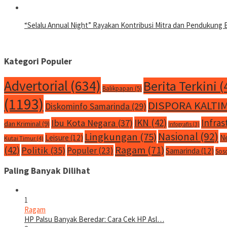
“Selalu Annual Night” Rayakan Kontribusi Mitra dan Pendukung 
Kategori Populer
Advertorial
(634)
Berita Terkini
(
Balikpapan
(5)
(1193)
DISPORA KALTI
Diskominfo Samarinda
(29)
IKN
(42)
Infras
Ibu Kota Negara
(37)
dan Kriminal
(9)
Infografis
(3)
Nasional
(92)
Lingkungan
(75)
Leisure
(12)
N
Kutai Timur
(4)
Ragam
(71)
(42)
Politik
(35)
Populer
(23)
Samarinda
(12)
Sos
Paling Banyak Dilihat
1
Ragam
HP Palsu Banyak Beredar: Cara Cek HP Asl…