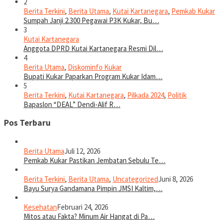
2
Berita Terkini
,
Berita Utama
,
Kutai Kartanegara
,
Pemkab Kukar
Sumpah Janji 2.300 Pegawai P3K Kukar, Bu…
3
Kutai Kartanegara
Anggota DPRD Kutai Kartanegara Resmi Dil…
4
Berita Utama
,
Diskominfo Kukar
Bupati Kukar Paparkan Program Kukar Idam…
5
Berita Terkini
,
Kutai Kartanegara
,
Pilkada 2024
,
Politik
Bapaslon “DEAL” Dendi-Alif R…
Pos Terbaru
Berita Utama
Juli 12, 2026
Pemkab Kukar Pastikan Jembatan Sebulu Te…
Berita Terkini
,
Berita Utama
,
Uncategorized
Juni 8, 2026
Bayu Surya Gandamana Pimpin JMSI Kaltim,…
Kesehatan
Februari 24, 2026
Mitos atau Fakta? Minum Air Hangat di Pa…