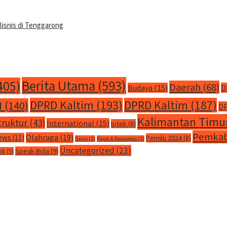
Bisnis di Tenggarong
Berita Utama
(593)
405)
Daerah
(68)
Budaya
(15)
D
DPRD Kaltim
(193)
DPRD Kaltim
(187)
M
(140)
DP
Kalimantan Timu
truktur
(43)
International
(15)
Iptek
(8)
Pemkab
Olahraga
(19)
ews
(11)
Pemilu 2024
(8)
Opini
(2)
Pajak & Keuangan
(2)
Uncategorized
(23)
Speak Bola
(9)
ok
(5)