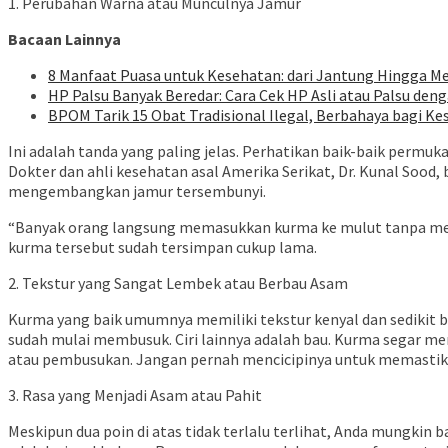
1. Perubahan Warna atau Munculnya Jamur
Bacaan Lainnya
8 Manfaat Puasa untuk Kesehatan: dari Jantung Hingga M
HP Palsu Banyak Beredar: Cara Cek HP Asli atau Palsu den
BPOM Tarik 15 Obat Tradisional Ilegal, Berbahaya bagi Ke
Ini adalah tanda yang paling jelas. Perhatikan baik-baik permu
Dokter dan ahli kesehatan asal Amerika Serikat, Dr. Kunal Soo
mengembangkan jamur tersembunyi.
“Banyak orang langsung memasukkan kurma ke mulut tanpa meme
kurma tersebut sudah tersimpan cukup lama.
2. Tekstur yang Sangat Lembek atau Berbau Asam
Kurma yang baik umumnya memiliki tekstur kenyal dan sedikit be
sudah mulai membusuk. Ciri lainnya adalah bau. Kurma segar memi
atau pembusukan. Jangan pernah mencicipinya untuk memastika
3. Rasa yang Menjadi Asam atau Pahit
Meskipun dua poin di atas tidak terlalu terlihat, Anda mungkin b