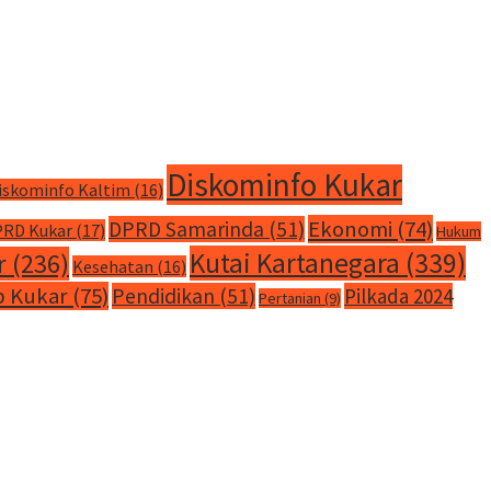
Diskominfo Kukar
iskominfo Kaltim
(16)
Ekonomi
(74)
DPRD Samarinda
(51)
RD Kukar
(17)
Hukum
Kutai Kartanegara
(339)
r
(236)
Kesehatan
(16)
 Kukar
(75)
Pendidikan
(51)
Pilkada 2024
Pertanian
(9)