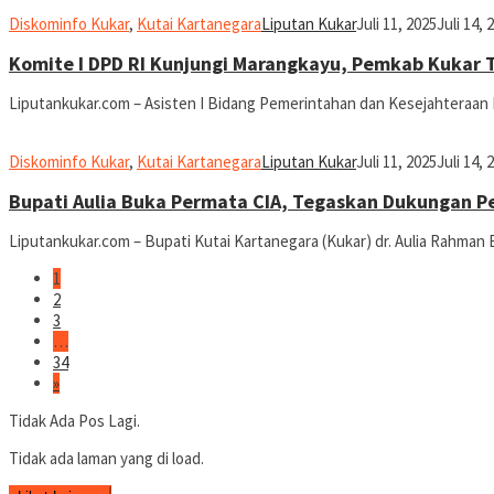
Diskominfo Kukar
,
Kutai Kartanegara
Liputan Kukar
Juli 11, 2025
Juli 14, 
Komite I DPD RI Kunjungi Marangkayu, Pemkab Kukar
Liputankukar.com – Asisten I Bidang Pemerintahan dan Kesejahteraan 
Diskominfo Kukar
,
Kutai Kartanegara
Liputan Kukar
Juli 11, 2025
Juli 14, 
Bupati Aulia Buka Permata CIA, Tegaskan Dukungan 
Liputankukar.com – Bupati Kutai Kartanegara (Kukar) dr. Aulia Rahma
1
2
3
…
34
»
Tidak Ada Pos Lagi.
Tidak ada laman yang di load.