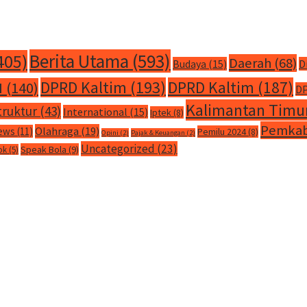
Berita Utama
(593)
405)
Daerah
(68)
Budaya
(15)
D
DPRD Kaltim
(193)
DPRD Kaltim
(187)
M
(140)
DP
Kalimantan Timu
truktur
(43)
International
(15)
Iptek
(8)
Pemkab
Olahraga
(19)
ews
(11)
Pemilu 2024
(8)
Opini
(2)
Pajak & Keuangan
(2)
Uncategorized
(23)
Speak Bola
(9)
ok
(5)