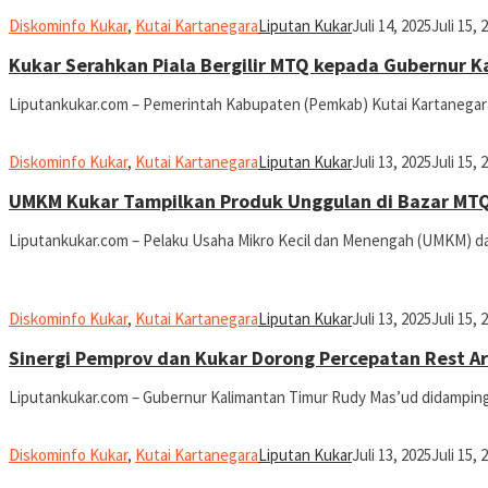
Diskominfo Kukar
,
Kutai Kartanegara
Liputan Kukar
Juli 14, 2025
Juli 15, 
Kukar Serahkan Piala Bergilir MTQ kepada Gubernur K
Liputankukar.com – Pemerintah Kabupaten (Pemkab) Kutai Kartanegara
Diskominfo Kukar
,
Kutai Kartanegara
Liputan Kukar
Juli 13, 2025
Juli 15, 
UMKM Kukar Tampilkan Produk Unggulan di Bazar MTQ 
Liputankukar.com – Pelaku Usaha Mikro Kecil dan Menengah (UMKM) dar
Diskominfo Kukar
,
Kutai Kartanegara
Liputan Kukar
Juli 13, 2025
Juli 15, 
Sinergi Pemprov dan Kukar Dorong Percepatan Rest A
Liputankukar.com – Gubernur Kalimantan Timur Rudy Mas’ud didamping
Diskominfo Kukar
,
Kutai Kartanegara
Liputan Kukar
Juli 13, 2025
Juli 15, 