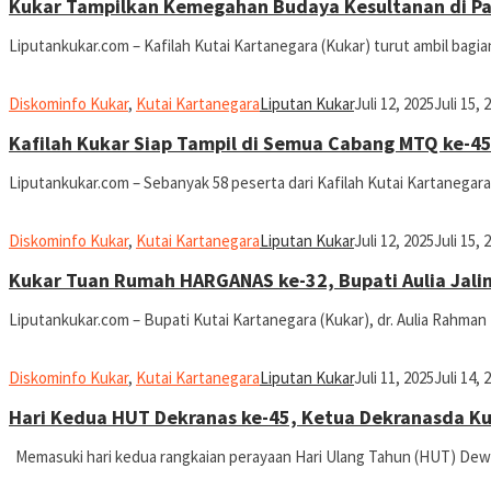
Kukar Tampilkan Kemegahan Budaya Kesultanan di Pa
Liputankukar.com – Kafilah Kutai Kartanegara (Kukar) turut ambil bagi
Diskominfo Kukar
,
Kutai Kartanegara
Liputan Kukar
Juli 12, 2025
Juli 15, 
Kafilah Kukar Siap Tampil di Semua Cabang MTQ ke-45 
Liputankukar.com – Sebanyak 58 peserta dari Kafilah Kutai Kartanegara
Diskominfo Kukar
,
Kutai Kartanegara
Liputan Kukar
Juli 12, 2025
Juli 15, 
Kukar Tuan Rumah HARGANAS ke-32, Bupati Aulia Jali
Liputankukar.com – Bupati Kutai Kartanegara (Kukar), dr. Aulia Rahma
Diskominfo Kukar
,
Kutai Kartanegara
Liputan Kukar
Juli 11, 2025
Juli 14, 
Hari Kedua HUT Dekranas ke-45, Ketua Dekranasda Ku
Memasuki hari kedua rangkaian perayaan Hari Ulang Tahun (HUT) Dewa