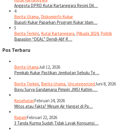
Anggota DPRD Kutai Kartanegara Resmi Dil…
4
Berita Utama
,
Diskominfo Kukar
Bupati Kukar Paparkan Program Kukar Idam…
5
Berita Terkini
,
Kutai Kartanegara
,
Pilkada 2024
,
Politik
Bapaslon “DEAL” Dendi-Alif R…
Pos Terbaru
Berita Utama
Juli 12, 2026
Pemkab Kukar Pastikan Jembatan Sebulu Te…
Berita Terkini
,
Berita Utama
,
Uncategorized
Juni 8, 2026
Bayu Surya Gandamana Pimpin JMSI Kaltim,…
Kesehatan
Februari 24, 2026
Mitos atau Fakta? Minum Air Hangat di Pa…
Ragam
Februari 22, 2026
3 Tanda Kurma Sudah Tidak Layak Konsumsi…