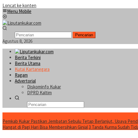
Loncat ke konten
Menu Mobile
Pencarian
Agustus 8, 2026
Berita Terkini
Berita Utama
Kutai Kartanegara
Ragam
Advertorial
Diskominfo Kukar
DPRD Kaltim
Konten Spesial
Pemkab Kukar Pastikan Jembatan Sebulu Tetap Berlanjut, Upaya Pend
Hangat di Pagi Hari Bisa Membersihkan Ginjal
3 Tanda Kurma Sudah Tidak