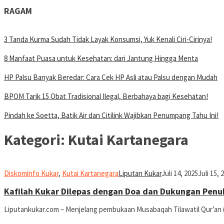
RAGAM
3 Tanda Kurma Sudah Tidak Layak Konsumsi, Yuk Kenali Ciri-Cirinya!
8 Manfaat Puasa untuk Kesehatan: dari Jantung Hingga Menta
HP Palsu Banyak Beredar: Cara Cek HP Asli atau Palsu dengan Mudah
BPOM Tarik 15 Obat Tradisional Ilegal, Berbahaya bagi Kesehatan!
Pindah ke Soetta, Batik Air dan Citilink Wajibkan Penumpang Tahu Ini!
Kategori:
Kutai Kartanegara
Diskominfo Kukar
,
Kutai Kartanegara
Liputan Kukar
Juli 14, 2025
Juli 15, 
Kafilah Kukar Dilepas dengan Doa dan Dukungan Penu
Liputankukar.com – Menjelang pembukaan Musabaqah Tilawatil Qur’an (