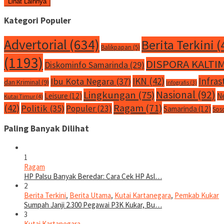
Lihat Lainnya
Kategori Populer
Advertorial
(634)
Berita Terkini
(
Balikpapan
(5)
(1193)
DISPORA KALTI
Diskominfo Samarinda
(29)
IKN
(42)
Infras
Ibu Kota Negara
(37)
dan Kriminal
(9)
Infografis
(3)
Nasional
(92)
Lingkungan
(75)
Leisure
(12)
N
Kutai Timur
(4)
Ragam
(71)
(42)
Politik
(35)
Populer
(23)
Samarinda
(12)
Sos
Paling Banyak Dilihat
1
Ragam
HP Palsu Banyak Beredar: Cara Cek HP Asl…
2
Berita Terkini
,
Berita Utama
,
Kutai Kartanegara
,
Pemkab Kukar
Sumpah Janji 2.300 Pegawai P3K Kukar, Bu…
3
Kutai Kartanegara