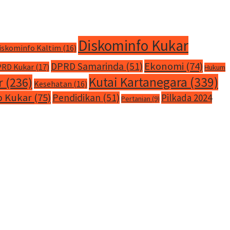
Diskominfo Kukar
iskominfo Kaltim
(16)
Ekonomi
(74)
DPRD Samarinda
(51)
RD Kukar
(17)
Hukum
Kutai Kartanegara
(339)
r
(236)
Kesehatan
(16)
 Kukar
(75)
Pendidikan
(51)
Pilkada 2024
Pertanian
(9)