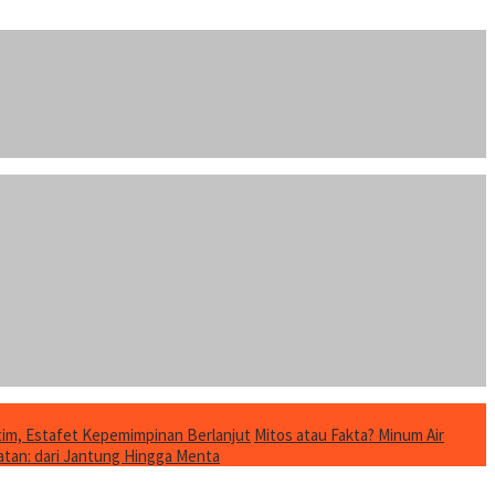
im, Estafet Kepemimpinan Berlanjut
Mitos atau Fakta? Minum Air
tan: dari Jantung Hingga Menta