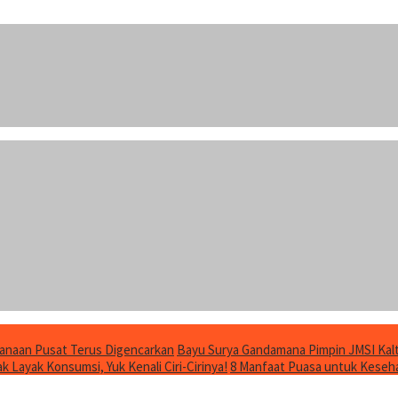
anaan Pusat Terus Digencarkan
Bayu Surya Gandamana Pimpin JMSI Kalt
 Layak Konsumsi, Yuk Kenali Ciri-Cirinya!
8 Manfaat Puasa untuk Keseha