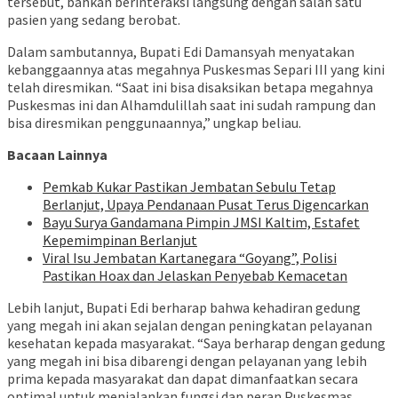
tersebut, bahkan berinteraksi langsung dengan salah satu
pasien yang sedang berobat.
Dalam sambutannya, Bupati Edi Damansyah menyatakan
kebanggaannya atas megahnya Puskesmas Separi III yang kini
telah diresmikan. “Saat ini bisa disaksikan betapa megahnya
Puskesmas ini dan Alhamdulillah saat ini sudah rampung dan
bisa diresmikan penggunaannya,” ungkap beliau.
Bacaan Lainnya
Pemkab Kukar Pastikan Jembatan Sebulu Tetap
Berlanjut, Upaya Pendanaan Pusat Terus Digencarkan
Bayu Surya Gandamana Pimpin JMSI Kaltim, Estafet
Kepemimpinan Berlanjut
Viral Isu Jembatan Kartanegara “Goyang”, Polisi
Pastikan Hoax dan Jelaskan Penyebab Kemacetan
Lebih lanjut, Bupati Edi berharap bahwa kehadiran gedung
yang megah ini akan sejalan dengan peningkatan pelayanan
kesehatan kepada masyarakat. “Saya berharap dengan gedung
yang megah ini bisa dibarengi dengan pelayanan yang lebih
prima kepada masyarakat dan dapat dimanfaatkan secara
optimal untuk menjalankan fungsi dan peran Puskesmas