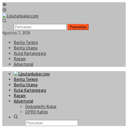
Loncat
Menu
ke
Mobile
konten
Pencarian
Agustus 7, 2026
Berita Terkini
Berita Utama
Kutai Kartanegara
Ragam
Advertorial
Berita Terkini
Berita Utama
Kutai Kartanegara
Ragam
Advertorial
Diskominfo Kukar
DPRD Kaltim