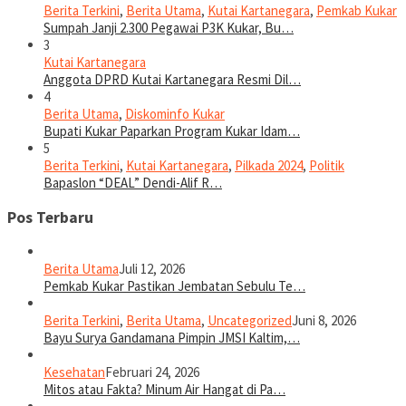
Berita Terkini
,
Berita Utama
,
Kutai Kartanegara
,
Pemkab Kukar
Sumpah Janji 2.300 Pegawai P3K Kukar, Bu…
3
Kutai Kartanegara
Anggota DPRD Kutai Kartanegara Resmi Dil…
4
Berita Utama
,
Diskominfo Kukar
Bupati Kukar Paparkan Program Kukar Idam…
5
Berita Terkini
,
Kutai Kartanegara
,
Pilkada 2024
,
Politik
Bapaslon “DEAL” Dendi-Alif R…
Pos Terbaru
Berita Utama
Juli 12, 2026
Pemkab Kukar Pastikan Jembatan Sebulu Te…
Berita Terkini
,
Berita Utama
,
Uncategorized
Juni 8, 2026
Bayu Surya Gandamana Pimpin JMSI Kaltim,…
Kesehatan
Februari 24, 2026
Mitos atau Fakta? Minum Air Hangat di Pa…