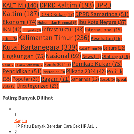
DPRD Kaltim
(193)
DPRD
KALTIM
(140)
Kaltim
(187)
DPRD Samarinda
(51)
DPRD Kukar
(17)
Ekonomi
(74)
Ibu Kota Negara
(37)
Hukum dan Kriminal
(9)
IKN
(42)
Infrastruktur
(43)
International
(15)
Infografis
(3)
Kalimantan Timur
(236)
Kesehatan
(16)
Iptek
(8)
Kutai Kartanegara
(339)
Leisure
(12)
Kutai Timur
(4)
Nasional
(92)
Lingkungan
(75)
Olahraga
(19)
News
(11)
Pemkab Kukar
(75)
Pemilu 2024
(8)
Opini
(2)
Pajak & Keuangan
(2)
Pendidikan
(51)
Pilkada 2024
(42)
Politik
Pertanian
(9)
Ragam
(71)
(35)
Populer
(23)
Samarinda
(12)
Speak
Sosok
(5)
Uncategorized
(23)
Bola
(9)
Paling Banyak Dilihat
1
Ragam
HP Palsu Banyak Beredar: Cara Cek HP Asl…
2