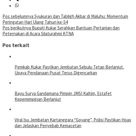
Navigasi
Pos sebelumnya
Syukuran dan Tabligh Akbar di Maluhu: Momentum
Peringatan Hari Ulang Tahun ke-54
pos
Pos berikutnya
Bupati Kukar Serahkan Bantuan Pertanian dan
Peternakan di Acara Silaturahmi KTNA
Pos terkait
Pemkab Kukar Pastikan Jembatan Sebulu Tetap Berlanjut,
Upaya Pendanaan Pusat Terus Digencarkan
Bayu Surya Gandamana Pimpin JMSI Kaltim, Estafet
Kepemimpinan Berlanjut
Viral Isu Jembatan Kartanegara “Goyang”, Polisi Pastikan Hoax
dan Jelaskan Penyebab Kemacetan