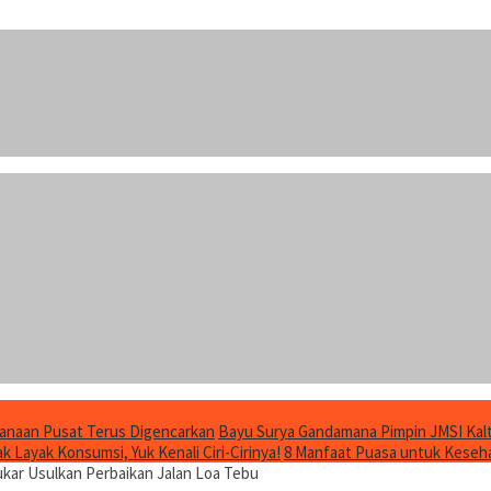
anaan Pusat Terus Digencarkan
Bayu Surya Gandamana Pimpin JMSI Kalt
 Layak Konsumsi, Yuk Kenali Ciri-Cirinya!
8 Manfaat Puasa untuk Keseha
kar Usulkan Perbaikan Jalan Loa Tebu