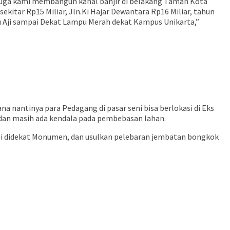
 juga kami membangun kanal banjir di belakang Taman Kota
sekitar Rp15 Miliar, Jln.Ki Hajar Dewantara Rp16 Miliar, tahun
u Aji sampai Dekat Lampu Merah dekat Kampus Unikarta,”
nantinya para Pedagang di pasar seni bisa berlokasi di Eks
 dan masih ada kendala pada pembebasan lahan.
si didekat Monumen, dan usulkan pelebaran jembatan bongkok