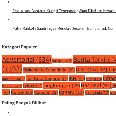
Revitalisasi Bantaran Sungai Tenggarong Akan Dijadikan Kawa
Putra Mahkota Saudi Tegas Menolak Desakan Trump untuk Normal
Kategori Populer
Advertorial
(634)
Berita Terkini
(
Balikpapan
(5)
(1193)
DISPORA KALTI
Diskominfo Samarinda
(29)
IKN
(42)
Infras
Ibu Kota Negara
(37)
dan Kriminal
(9)
Infografis
(3)
Nasional
(92)
Lingkungan
(75)
Leisure
(12)
N
Kutai Timur
(4)
Ragam
(71)
(42)
Politik
(35)
Populer
(23)
Samarinda
(12)
Sos
Paling Banyak Dilihat