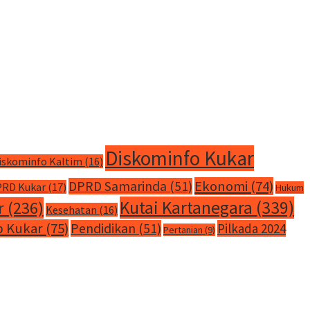
Diskominfo Kukar
iskominfo Kaltim
(16)
Ekonomi
(74)
DPRD Samarinda
(51)
RD Kukar
(17)
Hukum
Kutai Kartanegara
(339)
r
(236)
Kesehatan
(16)
 Kukar
(75)
Pendidikan
(51)
Pilkada 2024
Pertanian
(9)