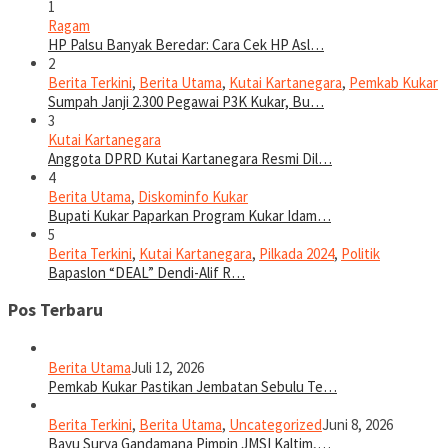
1
Ragam
HP Palsu Banyak Beredar: Cara Cek HP Asl…
2
Berita Terkini
,
Berita Utama
,
Kutai Kartanegara
,
Pemkab Kukar
Sumpah Janji 2.300 Pegawai P3K Kukar, Bu…
3
Kutai Kartanegara
Anggota DPRD Kutai Kartanegara Resmi Dil…
4
Berita Utama
,
Diskominfo Kukar
Bupati Kukar Paparkan Program Kukar Idam…
5
Berita Terkini
,
Kutai Kartanegara
,
Pilkada 2024
,
Politik
Bapaslon “DEAL” Dendi-Alif R…
Pos Terbaru
Berita Utama
Juli 12, 2026
Pemkab Kukar Pastikan Jembatan Sebulu Te…
Berita Terkini
,
Berita Utama
,
Uncategorized
Juni 8, 2026
Bayu Surya Gandamana Pimpin JMSI Kaltim,…