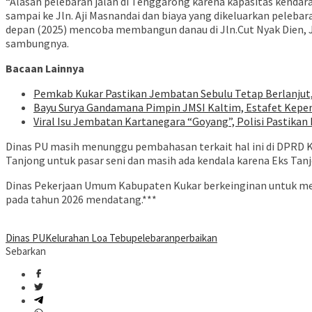
“Alasan pelebaran jalan di Tenggarong karena kapasitas kenda
sampai ke Jln. Aji Masnandai dan biaya yang dikeluarkan pelebara
depan (2025) mencoba membangun danau di Jln.Cut Nyak Dien, J
sambungnya.
Bacaan Lainnya
Pemkab Kukar Pastikan Jembatan Sebulu Tetap Berlanjut
Bayu Surya Gandamana Pimpin JMSI Kaltim, Estafet Kepe
Viral Isu Jembatan Kartanegara “Goyang”, Polisi Pastik
Dinas PU masih menunggu pembahasan terkait hal ini di DPRD Ku
Tanjong untuk pasar seni dan masih ada kendala karena Eks Tan
Dinas Pekerjaan Umum Kabupaten Kukar berkeinginan untuk me
pada tahun 2026 mendatang.***
Dinas PU
Kelurahan Loa Tebu
pelebaran
perbaikan
Sebarkan