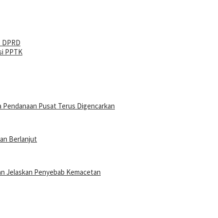
as DPRD
si PPTK
a Pendanaan Pusat Terus Digencarkan
an Berlanjut
 dan Jelaskan Penyebab Kemacetan