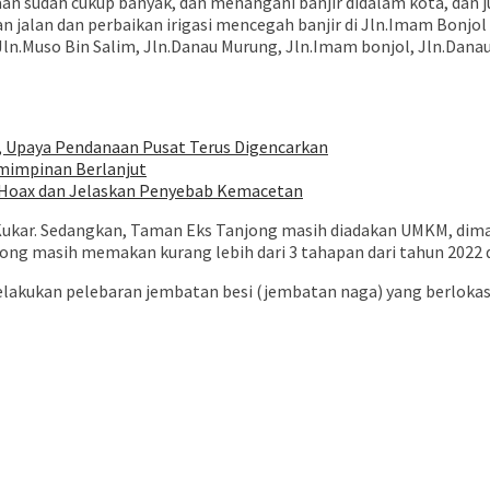
raan sudah cukup banyak, dan menangani banjir didalam kota, dan
n jalan dan perbaikan irigasi mencegah banjir di Jln.Imam Bonjol 
ln.Muso Bin Salim, Jln.Danau Murung, Jln.Imam bonjol, Jln.Dana
, Upaya Pendanaan Pusat Terus Digencarkan
mimpinan Berlanjut
an Hoax dan Jelaskan Penyebab Kemacetan
kar. Sedangkan, Taman Eks Tanjong masih diadakan UMKM, dimana 
jong masih memakan kurang lebih dari 3 tahapan dari tahun 2022
lakukan pelebaran jembatan besi (jembatan naga) yang berloka