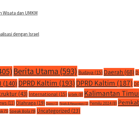
san Wisata dan UMKM
isasi dengan Israel
Berita Utama
(593)
405)
Daerah
(68)
Budaya
(15)
D
DPRD Kaltim
(193)
DPRD Kaltim
(187)
M
(140)
DP
Kalimantan Timu
truktur
(43)
International
(15)
Iptek
(8)
Pemkab
Olahraga
(19)
ews
(11)
Pemilu 2024
(8)
Opini
(2)
Pajak & Keuangan
(2)
Uncategorized
(23)
Speak Bola
(9)
ok
(5)