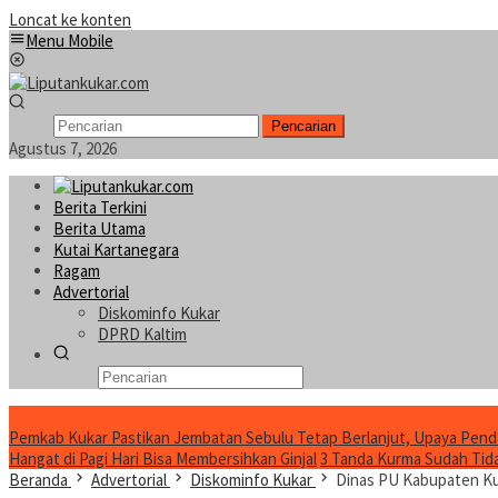
Loncat ke konten
Menu Mobile
Pencarian
Agustus 7, 2026
Berita Terkini
Berita Utama
Kutai Kartanegara
Ragam
Advertorial
Diskominfo Kukar
DPRD Kaltim
Konten Spesial
Pemkab Kukar Pastikan Jembatan Sebulu Tetap Berlanjut, Upaya Pend
Hangat di Pagi Hari Bisa Membersihkan Ginjal
3 Tanda Kurma Sudah Tidak
Beranda
Advertorial
Diskominfo Kukar
Dinas PU Kabupaten Ku