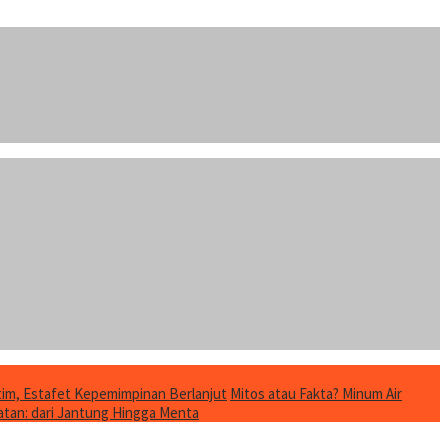
im, Estafet Kepemimpinan Berlanjut
Mitos atau Fakta? Minum Air
tan: dari Jantung Hingga Menta