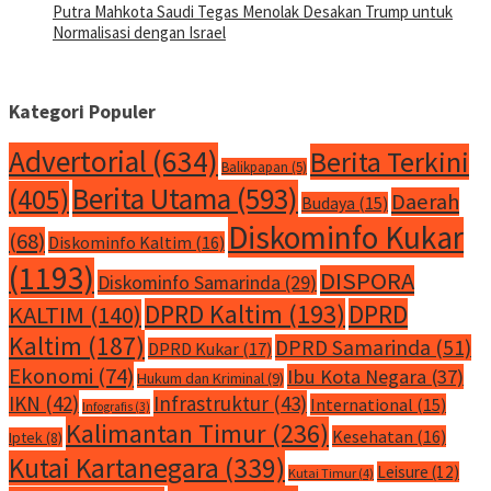
Putra Mahkota Saudi Tegas Menolak Desakan Trump untuk
Normalisasi dengan Israel
Kategori Populer
Advertorial
(634)
Berita Terkini
Balikpapan
(5)
Berita Utama
(593)
(405)
Daerah
Budaya
(15)
Diskominfo Kukar
(68)
Diskominfo Kaltim
(16)
(1193)
DISPORA
Diskominfo Samarinda
(29)
DPRD Kaltim
(193)
DPRD
KALTIM
(140)
Kaltim
(187)
DPRD Samarinda
(51)
DPRD Kukar
(17)
Ekonomi
(74)
Ibu Kota Negara
(37)
Hukum dan Kriminal
(9)
IKN
(42)
Infrastruktur
(43)
International
(15)
Infografis
(3)
Kalimantan Timur
(236)
Kesehatan
(16)
Iptek
(8)
Kutai Kartanegara
(339)
Leisure
(12)
Kutai Timur
(4)