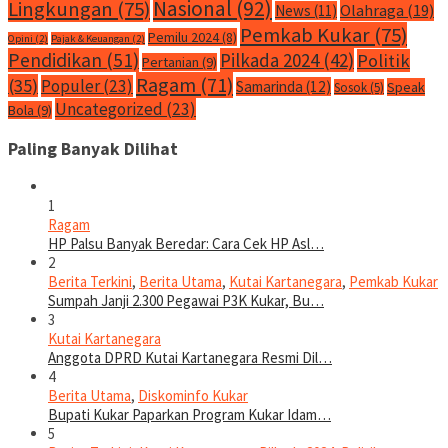
Nasional
(92)
Lingkungan
(75)
Olahraga
(19)
News
(11)
Pemkab Kukar
(75)
Pemilu 2024
(8)
Opini
(2)
Pajak & Keuangan
(2)
Pendidikan
(51)
Pilkada 2024
(42)
Politik
Pertanian
(9)
Ragam
(71)
(35)
Populer
(23)
Samarinda
(12)
Speak
Sosok
(5)
Uncategorized
(23)
Bola
(9)
Paling Banyak Dilihat
1
Ragam
HP Palsu Banyak Beredar: Cara Cek HP Asl…
2
Berita Terkini
,
Berita Utama
,
Kutai Kartanegara
,
Pemkab Kukar
Sumpah Janji 2.300 Pegawai P3K Kukar, Bu…
3
Kutai Kartanegara
Anggota DPRD Kutai Kartanegara Resmi Dil…
4
Berita Utama
,
Diskominfo Kukar
Bupati Kukar Paparkan Program Kukar Idam…
5