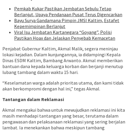
Pemkab Kukar Pastikan Jembatan Sebulu Tetap
Berlanjut, Upaya Pendanaan Pusat Terus Digencarkan
Bayu Surya Gandamana Pimpin JMSI Kaltim, Estafet
Kepemimpinan Berlanjut
Viral Isu Jembatan Kartanegara “Goyang”, Polisi
Pastikan Hoax dan Jelaskan Penyebab Kemacetan
Penjabat Gubernur Kaltim, Akmal Malik, segera meninjau
lokasi kejadian. Dalam kunjungannya, ia didampingi Kepala
Dinas ESDM Kaltim, Bambang Arwanto. Akmal memberikan
bantuan dana kepada keluarga korban dan berjanji menutup
lubang tambang dalam waktu 15 hari.
“Keselamatan warga adalah prioritas utama, dan kami tidak
akan berkompromi dengan hal ini,” tegas Akmal.
Tantangan dalam Reklamasi
Akmal mengakui bahwa untuk mewujudkan reklamasi ini kita
masih menhadapi tantangan yang besar, terutama dalam
pengawasan dan pelaksanaan reklamasi yang sering berjalan
lambat. Ia menekankan bahwa meskipun tambang