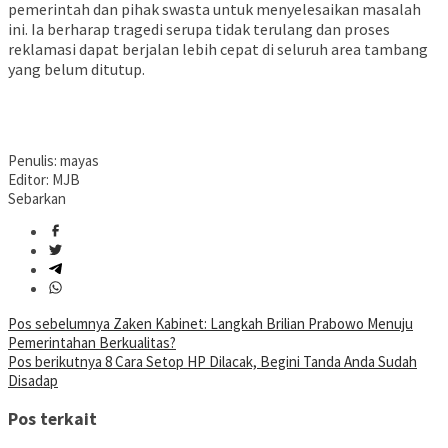
pemerintah dan pihak swasta untuk menyelesaikan masalah
ini. Ia berharap tragedi serupa tidak terulang dan proses
reklamasi dapat berjalan lebih cepat di seluruh area tambang
yang belum ditutup.
Penulis: mayas
Editor: MJB
Sebarkan
Navigasi
Pos sebelumnya
Zaken Kabinet: Langkah Brilian Prabowo Menuju
Pemerintahan Berkualitas?
pos
Pos berikutnya
8 Cara Setop HP Dilacak, Begini Tanda Anda Sudah
Disadap
Pos terkait