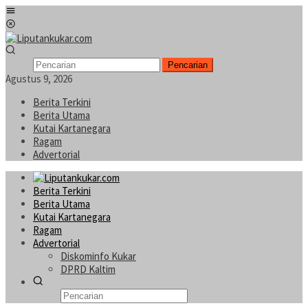
Loncat
Menu
ke
Mobile
konten
Pencarian
Agustus 9, 2026
Berita Terkini
Berita Utama
Kutai Kartanegara
Ragam
Advertorial
Berita Terkini
Berita Utama
Kutai Kartanegara
Ragam
Advertorial
Diskominfo Kukar
DPRD Kaltim