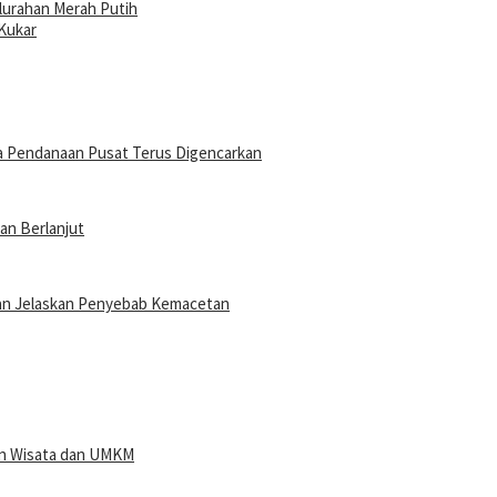
lurahan Merah Putih
Kukar
a Pendanaan Pusat Terus Digencarkan
an Berlanjut
 dan Jelaskan Penyebab Kemacetan
san Wisata dan UMKM