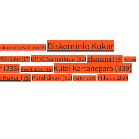
Diskominfo Kukar
iskominfo Kaltim
(16)
Ekonomi
(74)
DPRD Samarinda
(51)
RD Kukar
(17)
Hukum
Kutai Kartanegara
(339)
r
(236)
Kesehatan
(16)
 Kukar
(75)
Pendidikan
(51)
Pilkada 2024
Pertanian
(9)