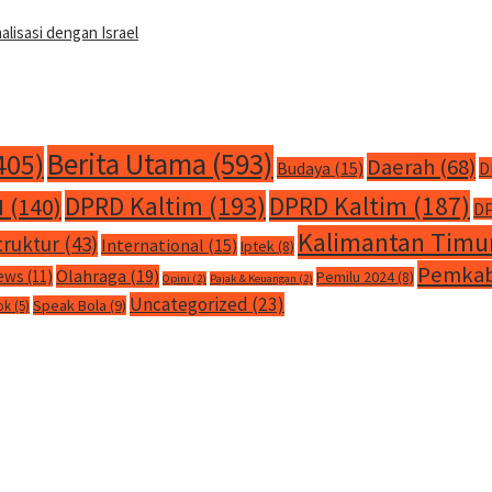
isasi dengan Israel
Berita Utama
(593)
405)
Daerah
(68)
Budaya
(15)
D
DPRD Kaltim
(193)
DPRD Kaltim
(187)
M
(140)
DP
Kalimantan Timu
truktur
(43)
International
(15)
Iptek
(8)
Pemkab
Olahraga
(19)
ews
(11)
Pemilu 2024
(8)
Opini
(2)
Pajak & Keuangan
(2)
Uncategorized
(23)
Speak Bola
(9)
ok
(5)