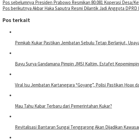
Pos sebelumnya
Presiden Prabowo Resmikan 80.081 Koperasi Desa/Ke
Pos berikutnya
Akbar Haka Saputra Resmi Dilantik Jadi Anggota DPRD 
Pos terkait
Pemkab Kukar Pastikan Jembatan Sebulu Tetap Berlanjut, Upay
Bayu Surya Gandamana Pimpin JMSI Kaltim, Estafet Kepemimpin
Viral Isu Jembatan Kartanegara “Goyang”, Polisi Pastikan Hoax
Mau Tahu Kabar Terbaru dari Pemerintahan Kukar?
Revitalisasi Bantaran Sungai Tenggarong Akan Dijadikan Kawa