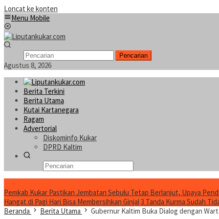
Loncat ke konten
Menu Mobile
Pencarian
Agustus 8, 2026
Berita Terkini
Berita Utama
Kutai Kartanegara
Ragam
Advertorial
Diskominfo Kukar
DPRD Kaltim
Konten Spesial
Pemkab Kukar Pastikan Jembatan Sebulu Tetap Berlanjut, Upaya Pend
Hangat di Pagi Hari Bisa Membersihkan Ginjal
3 Tanda Kurma Sudah Tidak
Beranda
Berita Utama
Gubernur Kaltim Buka Dialog dengan War