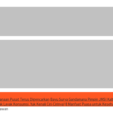
anaan Pusat Terus Digencarkan
Bayu Surya Gandamana Pimpin JMSI Kalt
 Layak Konsumsi, Yuk Kenali Ciri-Cirinya!
8 Manfaat Puasa untuk Keseha
tawan