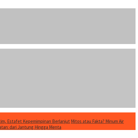
im, Estafet Kepemimpinan Berlanjut
Mitos atau Fakta? Minum Air
tan: dari Jantung Hingga Menta