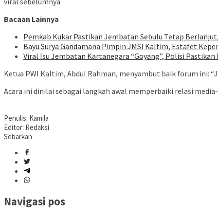
viral sebelumnya.
Bacaan Lainnya
Pemkab Kukar Pastikan Jembatan Sebulu Tetap Berlanjut
Bayu Surya Gandamana Pimpin JMSI Kaltim, Estafet Kepe
Viral Isu Jembatan Kartanegara “Goyang”, Polisi Pastik
Ketua PWI Kaltim, Abdul Rahman, menyambut baik forum ini: “J
Acara ini dinilai sebagai langkah awal memperbaiki relasi media
Penulis: Kamila
Editor: Redaksi
Sebarkan
Navigasi pos