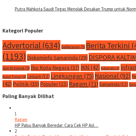
Putra Mahkota Saudi Tegas Menolak Desakan Trump untuk Normal
Kategori Populer
Advertorial
(634)
Berita Terkini
(
Balikpapan
(5)
(1193)
DISPORA KALTI
Diskominfo Samarinda
(29)
IKN
(42)
Infras
Ibu Kota Negara
(37)
dan Kriminal
(9)
Infografis
(3)
Nasional
(92)
Lingkungan
(75)
Leisure
(12)
N
Kutai Timur
(4)
Ragam
(71)
(42)
Politik
(35)
Populer
(23)
Samarinda
(12)
Sos
Paling Banyak Dilihat
1
Ragam
HP Palsu Banyak Beredar: Cara Cek HP Asl…
2