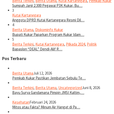
Berita Terkini
,
Berita Utama
,
Kutai Kartanegara
,
Pemkab Kukar
Sumpah Janji 2.300 Pegawai P3K Kukar, Bu…
3
Kutai Kartanegara
Anggota DPRD Kutai Kartanegara Resmi Dil…
4
Berita Utama
,
Diskominfo Kukar
Bupati Kukar Paparkan Program Kukar Idam…
5
Berita Terkini
,
Kutai Kartanegara
,
Pilkada 2024
,
Politik
Bapaslon “DEAL” Dendi-Alif R…
Pos Terbaru
Berita Utama
Juli 12, 2026
Pemkab Kukar Pastikan Jembatan Sebulu Te…
Berita Terkini
,
Berita Utama
,
Uncategorized
Juni 8, 2026
Bayu Surya Gandamana Pimpin JMSI Kaltim,…
Kesehatan
Februari 24, 2026
Mitos atau Fakta? Minum Air Hangat di Pa…