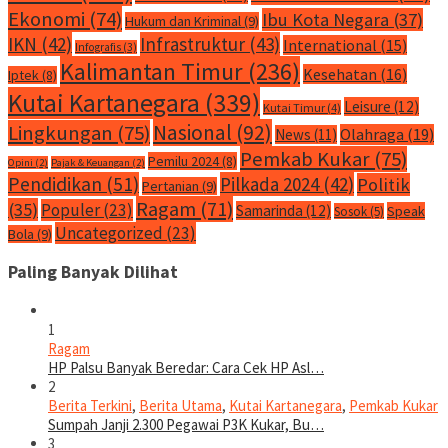
Ekonomi
(74)
Ibu Kota Negara
(37)
Hukum dan Kriminal
(9)
IKN
(42)
Infrastruktur
(43)
International
(15)
Infografis
(3)
Kalimantan Timur
(236)
Kesehatan
(16)
Iptek
(8)
Kutai Kartanegara
(339)
Leisure
(12)
Kutai Timur
(4)
Nasional
(92)
Lingkungan
(75)
Olahraga
(19)
News
(11)
Pemkab Kukar
(75)
Pemilu 2024
(8)
Opini
(2)
Pajak & Keuangan
(2)
Pendidikan
(51)
Pilkada 2024
(42)
Politik
Pertanian
(9)
Ragam
(71)
(35)
Populer
(23)
Samarinda
(12)
Speak
Sosok
(5)
Uncategorized
(23)
Bola
(9)
Paling Banyak Dilihat
1
Ragam
HP Palsu Banyak Beredar: Cara Cek HP Asl…
2
Berita Terkini
,
Berita Utama
,
Kutai Kartanegara
,
Pemkab Kukar
Sumpah Janji 2.300 Pegawai P3K Kukar, Bu…
3