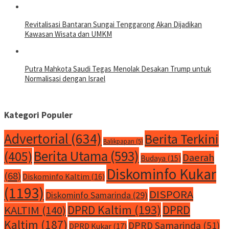
Revitalisasi Bantaran Sungai Tenggarong Akan Dijadikan
Kawasan Wisata dan UMKM
Putra Mahkota Saudi Tegas Menolak Desakan Trump untuk
Normalisasi dengan Israel
Kategori Populer
Advertorial
(634)
Berita Terkini
Balikpapan
(5)
Berita Utama
(593)
(405)
Daerah
Budaya
(15)
Diskominfo Kukar
(68)
Diskominfo Kaltim
(16)
(1193)
DISPORA
Diskominfo Samarinda
(29)
DPRD Kaltim
(193)
DPRD
KALTIM
(140)
Kaltim
(187)
DPRD Samarinda
(51)
DPRD Kukar
(17)