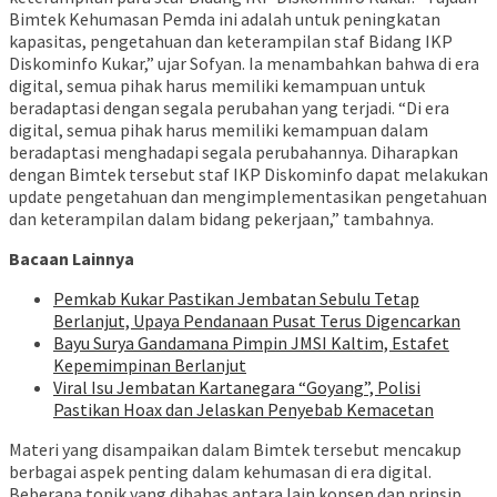
Bimtek Kehumasan Pemda ini adalah untuk peningkatan
kapasitas, pengetahuan dan keterampilan staf Bidang IKP
Diskominfo Kukar,” ujar Sofyan. Ia menambahkan bahwa di era
digital, semua pihak harus memiliki kemampuan untuk
beradaptasi dengan segala perubahan yang terjadi. “Di era
digital, semua pihak harus memiliki kemampuan dalam
beradaptasi menghadapi segala perubahannya. Diharapkan
dengan Bimtek tersebut staf IKP Diskominfo dapat melakukan
update pengetahuan dan mengimplementasikan pengetahuan
dan keterampilan dalam bidang pekerjaan,” tambahnya.
Bacaan Lainnya
Pemkab Kukar Pastikan Jembatan Sebulu Tetap
Berlanjut, Upaya Pendanaan Pusat Terus Digencarkan
Bayu Surya Gandamana Pimpin JMSI Kaltim, Estafet
Kepemimpinan Berlanjut
Viral Isu Jembatan Kartanegara “Goyang”, Polisi
Pastikan Hoax dan Jelaskan Penyebab Kemacetan
Materi yang disampaikan dalam Bimtek tersebut mencakup
berbagai aspek penting dalam kehumasan di era digital.
Beberapa topik yang dibahas antara lain konsep dan prinsip