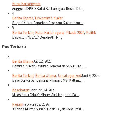
Kutai Kartanegara
Anggota DPRD Kutai Kartanegara Resmi Dil…
4
Berita Utama
,
Diskominfo Kukar
Bupati Kukar Paparkan Program Kukar Idam…
5
Berita Terkini
,
Kutai Kartanegara
,
Pilkada 2024
,
Politik
Bapaslon “DEAL” Dendi-Alif R…
Pos Terbaru
Berita Utama
Juli 12, 2026
Pemkab Kukar Pastikan Jembatan Sebulu Te…
Berita Terkini
,
Berita Utama
,
Uncategorized
Juni 8, 2026
Bayu Surya Gandamana Pimpin JMSI Kaltim,…
Kesehatan
Februari 24, 2026
Mitos atau Fakta? Minum Air Hangat di Pa…
Ragam
Februari 22, 2026
3 Tanda Kurma Sudah Tidak Layak Konsumsi…