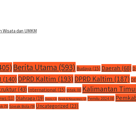
san Wisata dan UMKM
Berita Utama
(593)
405)
Daerah
(68)
Budaya
(15)
D
DPRD Kaltim
(193)
DPRD Kaltim
(187)
M
(140)
DP
Kalimantan Timu
truktur
(43)
International
(15)
Iptek
(8)
Pemkab
Olahraga
(19)
ews
(11)
Pemilu 2024
(8)
Opini
(2)
Pajak & Keuangan
(2)
Uncategorized
(23)
Speak Bola
(9)
ok
(5)