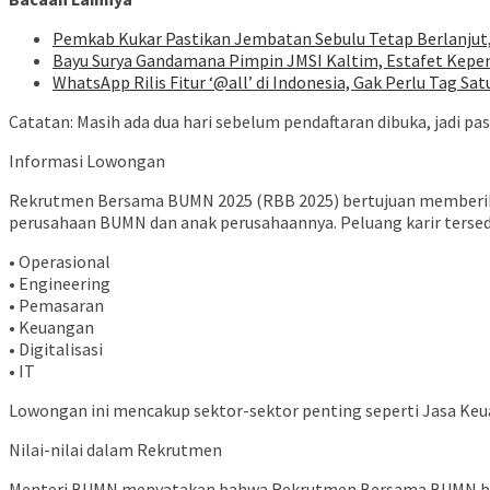
Pemkab Kukar Pastikan Jembatan Sebulu Tetap Berlanjut
Bayu Surya Gandamana Pimpin JMSI Kaltim, Estafet Kepe
WhatsApp Rilis Fitur ‘@all’ di Indonesia, Gak Perlu Tag Sat
Catatan: Masih ada dua hari sebelum pendaftaran dibuka, jadi 
Informasi Lowongan
Rekrutmen Bersama BUMN 2025 (RBB 2025) bertujuan memberikan ke
perusahaan BUMN dan anak perusahaannya. Peluang karir tersedia
• Operasional
• Engineering
• Pemasaran
• Keuangan
• Digitalisasi
• IT
Lowongan ini mencakup sektor-sektor penting seperti Jasa Keua
Nilai-nilai dalam Rekrutmen
Menteri BUMN menyatakan bahwa Rekrutmen Bersama BUMN bukan