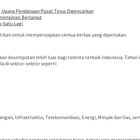
, Upaya Pendanaan Pusat Terus Digencarkan
mimpinan Berlanjut
u-Satu Lagi
pastikan untuk mempersiapkan semua berkas yang diperlukan.
sempatan lebih luas bagi talenta terbaik Indonesia. Tahun ini, 
 di sektor-sektor seperti:
ngan, Infrastruktur, Telekomunikasi, Energi, Minyak dan Gas, ser
 sekadar program rekrutmen biasa, tetapi juga mencerminkan n