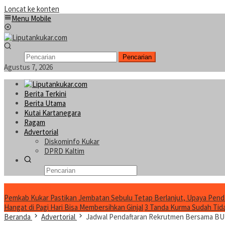
Loncat ke konten
Menu Mobile
Pencarian
Agustus 7, 2026
Berita Terkini
Berita Utama
Kutai Kartanegara
Ragam
Advertorial
Diskominfo Kukar
DPRD Kaltim
Konten Spesial
Pemkab Kukar Pastikan Jembatan Sebulu Tetap Berlanjut, Upaya Pend
Hangat di Pagi Hari Bisa Membersihkan Ginjal
3 Tanda Kurma Sudah Tidak
Beranda
Advertorial
Jadwal Pendaftaran Rekrutmen Bersama B