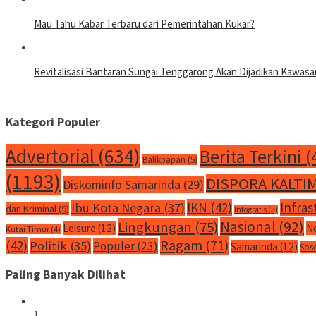
Mau Tahu Kabar Terbaru dari Pemerintahan Kukar?
Revitalisasi Bantaran Sungai Tenggarong Akan Dijadikan Kawa
Kategori Populer
Advertorial
(634)
Berita Terkini
(
Balikpapan
(5)
(1193)
DISPORA KALTI
Diskominfo Samarinda
(29)
IKN
(42)
Infras
Ibu Kota Negara
(37)
dan Kriminal
(9)
Infografis
(3)
Nasional
(92)
Lingkungan
(75)
Leisure
(12)
N
Kutai Timur
(4)
Ragam
(71)
(42)
Politik
(35)
Populer
(23)
Samarinda
(12)
Sos
Paling Banyak Dilihat
1