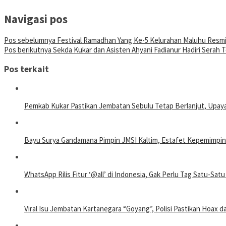
Navigasi pos
Pos sebelumnya
Festival Ramadhan Yang Ke-5 Kelurahan Maluhu Resmi
Pos berikutnya
Sekda Kukar dan Asisten Ahyani Fadianur Hadiri Serah 
Pos terkait
Pemkab Kukar Pastikan Jembatan Sebulu Tetap Berlanjut, Upay
Bayu Surya Gandamana Pimpin JMSI Kaltim, Estafet Kepemimpin
WhatsApp Rilis Fitur ‘@all’ di Indonesia, Gak Perlu Tag Satu-Satu
Viral Isu Jembatan Kartanegara “Goyang”, Polisi Pastikan Hoax