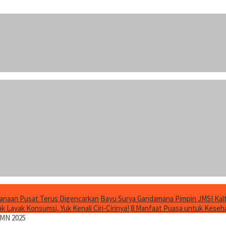
anaan Pusat Terus Digencarkan
Bayu Surya Gandamana Pimpin JMSI Kalt
 Layak Konsumsi, Yuk Kenali Ciri-Cirinya!
8 Manfaat Puasa untuk Keseha
UMN 2025