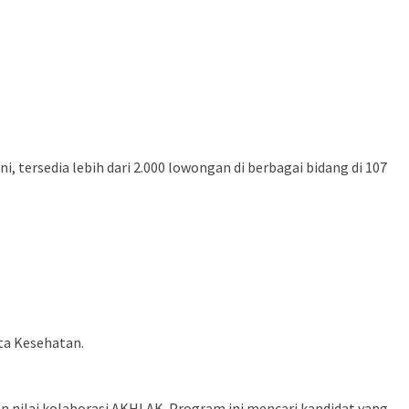
tersedia lebih dari 2.000 lowongan di berbagai bidang di 107
ta Kesehatan.
ilai kolaborasi AKHLAK. Program ini mencari kandidat yang