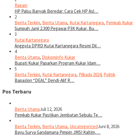
Ragam
HP Palsu Banyak Beredar: Cara Cek HP Asl…
2
Berita Terkini
,
Berita Utama
,
Kutai Kartanegara
,
Pemkab Kukar
Sumpah Janji 2.300 Pegawai P3K Kukar, Bu…
3
Kutai Kartanegara
Anggota DPRD Kutai Kartanegara Resmi Dil…
4
Berita Utama
,
Diskominfo Kukar
Bupati Kukar Paparkan Program Kukar Idam…
5
Berita Terkini
,
Kutai Kartanegara
,
Pilkada 2024
,
Politik
Bapaslon “DEAL” Dendi-Alif R…
Pos Terbaru
Berita Utama
Juli 12, 2026
Pemkab Kukar Pastikan Jembatan Sebulu Te…
Berita Terkini
,
Berita Utama
,
Uncategorized
Juni 8, 2026
Bayu Surya Gandamana Pimpin JMSI Kaltim,…