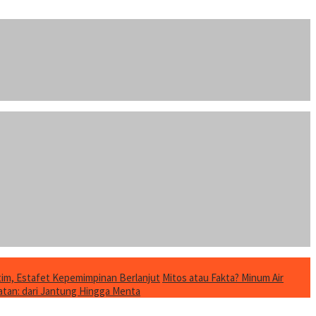
im, Estafet Kepemimpinan Berlanjut
Mitos atau Fakta? Minum Air
tan: dari Jantung Hingga Menta