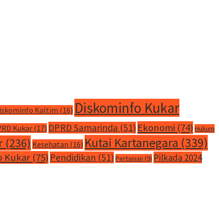
Diskominfo Kukar
iskominfo Kaltim
(16)
Ekonomi
(74)
DPRD Samarinda
(51)
RD Kukar
(17)
Hukum
Kutai Kartanegara
(339)
r
(236)
Kesehatan
(16)
 Kukar
(75)
Pendidikan
(51)
Pilkada 2024
Pertanian
(9)