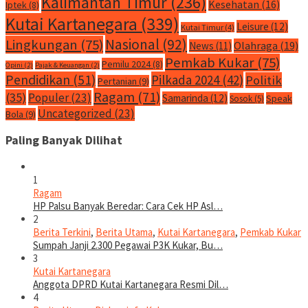
Kalimantan Timur
(236)
Kesehatan
(16)
Iptek
(8)
Kutai Kartanegara
(339)
Leisure
(12)
Kutai Timur
(4)
Nasional
(92)
Lingkungan
(75)
Olahraga
(19)
News
(11)
Pemkab Kukar
(75)
Pemilu 2024
(8)
Opini
(2)
Pajak & Keuangan
(2)
Pendidikan
(51)
Pilkada 2024
(42)
Politik
Pertanian
(9)
Ragam
(71)
(35)
Populer
(23)
Samarinda
(12)
Speak
Sosok
(5)
Uncategorized
(23)
Bola
(9)
Paling Banyak Dilihat
1
Ragam
HP Palsu Banyak Beredar: Cara Cek HP Asl…
2
Berita Terkini
,
Berita Utama
,
Kutai Kartanegara
,
Pemkab Kukar
Sumpah Janji 2.300 Pegawai P3K Kukar, Bu…
3
Kutai Kartanegara
Anggota DPRD Kutai Kartanegara Resmi Dil…
4