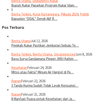
Berita Utama
,
Diskominfo Kukar
Bupati Kukar Paparkan Program Kukar Idam…
5
Berita Terkini
,
Kutai Kartanegara
,
Pilkada 2024
,
Politik
Bapaslon “DEAL” Dendi-Alif R…
Pos Terbaru
Berita Utama
Juli 12, 2026
Pemkab Kukar Pastikan Jembatan Sebulu Te…
Berita Terkini
,
Berita Utama
,
Uncategorized
Juni 8, 2026
Bayu Surya Gandamana Pimpin JMSI Kaltim,…
Kesehatan
Februari 24, 2026
Mitos atau Fakta? Minum Air Hangat di Pa…
Ragam
Februari 22, 2026
3 Tanda Kurma Sudah Tidak Layak Konsumsi…
Ragam
Februari 21, 2026
8 Manfaat Puasa untuk Kesehatan: dari Ja…