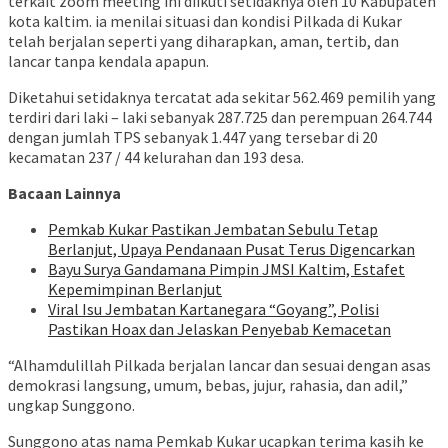
terkait zoom meeting ini diikuti setidaknya oleh 10 Kabupaten
kota kaltim. ia menilai situasi dan kondisi Pilkada di Kukar
telah berjalan seperti yang diharapkan, aman, tertib, dan
lancar tanpa kendala apapun.
Diketahui setidaknya tercatat ada sekitar 562.469 pemilih yang
terdiri dari laki – laki sebanyak 287.725 dan perempuan 264.744
dengan jumlah TPS sebanyak 1.447 yang tersebar di 20
kecamatan 237 / 44 kelurahan dan 193 desa.
Bacaan Lainnya
Pemkab Kukar Pastikan Jembatan Sebulu Tetap
Berlanjut, Upaya Pendanaan Pusat Terus Digencarkan
Bayu Surya Gandamana Pimpin JMSI Kaltim, Estafet
Kepemimpinan Berlanjut
Viral Isu Jembatan Kartanegara “Goyang”, Polisi
Pastikan Hoax dan Jelaskan Penyebab Kemacetan
“Alhamdulillah Pilkada berjalan lancar dan sesuai dengan asas
demokrasi langsung, umum, bebas, jujur, rahasia, dan adil,”
ungkap Sunggono.
Sunggono atas nama Pemkab Kukar ucapkan terima kasih ke