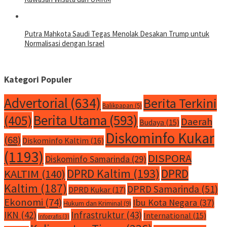
Putra Mahkota Saudi Tegas Menolak Desakan Trump untuk
Normalisasi dengan Israel
Kategori Populer
Advertorial
(634)
Berita Terkini
Balikpapan
(5)
Berita Utama
(593)
(405)
Daerah
Budaya
(15)
Diskominfo Kukar
(68)
Diskominfo Kaltim
(16)
(1193)
DISPORA
Diskominfo Samarinda
(29)
DPRD Kaltim
(193)
DPRD
KALTIM
(140)
Kaltim
(187)
DPRD Samarinda
(51)
DPRD Kukar
(17)
Ekonomi
(74)
Ibu Kota Negara
(37)
Hukum dan Kriminal
(9)
IKN
(42)
Infrastruktur
(43)
International
(15)
Infografis
(3)