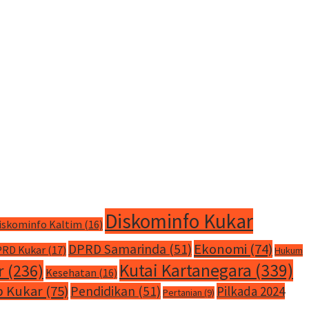
Diskominfo Kukar
iskominfo Kaltim
(16)
Ekonomi
(74)
DPRD Samarinda
(51)
RD Kukar
(17)
Hukum
Kutai Kartanegara
(339)
r
(236)
Kesehatan
(16)
 Kukar
(75)
Pendidikan
(51)
Pilkada 2024
Pertanian
(9)