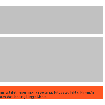
im, Estafet Kepemimpinan Berlanjut
Mitos atau Fakta? Minum Air
tan: dari Jantung Hingga Menta