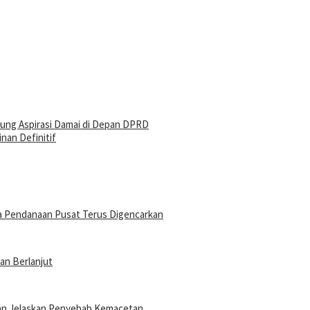
kung Aspirasi Damai di Depan DPRD
nan Definitif
a Pendanaan Pusat Terus Digencarkan
an Berlanjut
 dan Jelaskan Penyebab Kemacetan