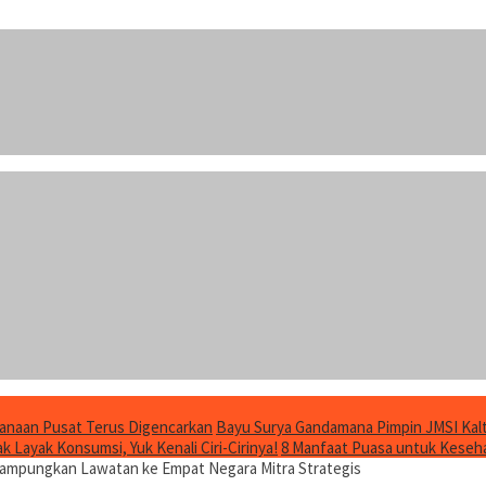
anaan Pusat Terus Digencarkan
Bayu Surya Gandamana Pimpin JMSI Kalt
 Layak Konsumsi, Yuk Kenali Ciri-Cirinya!
8 Manfaat Puasa untuk Keseha
 Rampungkan Lawatan ke Empat Negara Mitra Strategis