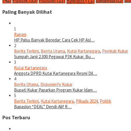
Politik
(35)
Populer
(23)
Samarinda
(12)
Sos
Paling Banyak Dilihat
1
Ragam
HP Palsu Banyak Beredar: Cara Cek HP Asl…
2
Berita Terkini
,
Berita Utama
,
Kutai Kartanegara
,
Pemkab Kukar
Sumpah Janji 2.300 Pegawai P3K Kukar, Bu…
3
Kutai Kartanegara
Anggota DPRD Kutai Kartanegara Resmi Dil…
4
Berita Utama
,
Diskominfo Kukar
Bupati Kukar Paparkan Program Kukar Idam…
5
Berita Terkini
,
Kutai Kartanegara
,
Pilkada 2024
,
Politik
Bapaslon “DEAL” Dendi-Alif R…
Pos Terbaru