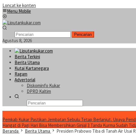
Loncat ke konten
Menu Mobile
Pencarian
Agustus 8, 2026
Berita Terkini
Berita Utama
Kutai Kartanegara
Ragam
Advertorial
Diskominfo Kukar
DPRD Kaltim
Konten Spesial
Pemkab Kukar Pastikan Jembatan Sebulu Tetap Berlanjut, Upaya Pend
Hangat di Pagi Hari Bisa Membersihkan Ginjal
3 Tanda Kurma Sudah Tidak
Beranda
Berita Utama
Presiden Prabowo Tiba di Tanah Air Usai