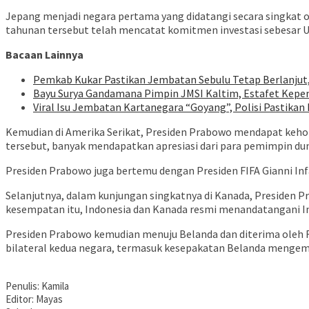
Jepang menjadi negara pertama yang didatangi secara singkat o
tahunan tersebut telah mencatat komitmen investasi sebesar USD
Bacaan Lainnya
Pemkab Kukar Pastikan Jembatan Sebulu Tetap Berlanjut
Bayu Surya Gandamana Pimpin JMSI Kaltim, Estafet Kepe
Viral Isu Jembatan Kartanegara “Goyang”, Polisi Pastik
Kemudian di Amerika Serikat, Presiden Prabowo mendapat keh
tersebut, banyak mendapatkan apresiasi dari para pemimpin dun
Presiden Prabowo juga bertemu dengan Presiden FIFA Gianni 
Selanjutnya, dalam kunjungan singkatnya di Kanada, Presiden 
kesempatan itu, Indonesia dan Kanada resmi menandatangani 
Presiden Prabowo kemudian menuju Belanda dan diterima oleh 
bilateral kedua negara, termasuk kesepakatan Belanda mengembal
Penulis: Kamila
Editor: Mayas