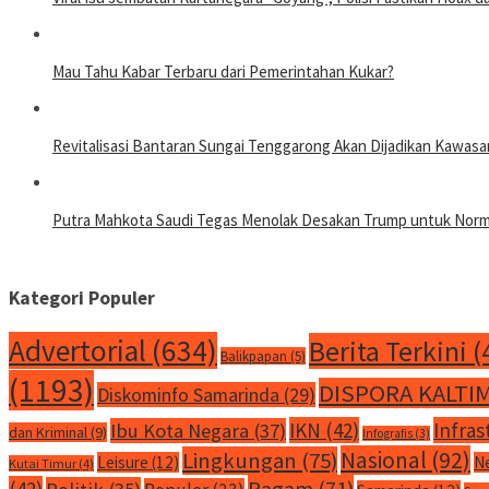
Mau Tahu Kabar Terbaru dari Pemerintahan Kukar?
Revitalisasi Bantaran Sungai Tenggarong Akan Dijadikan Kawa
Putra Mahkota Saudi Tegas Menolak Desakan Trump untuk Normal
Kategori Populer
Advertorial
(634)
Berita Terkini
(
Balikpapan
(5)
(1193)
DISPORA KALTI
Diskominfo Samarinda
(29)
IKN
(42)
Infras
Ibu Kota Negara
(37)
dan Kriminal
(9)
Infografis
(3)
Nasional
(92)
Lingkungan
(75)
Leisure
(12)
N
Kutai Timur
(4)
Ragam
(71)
(42)