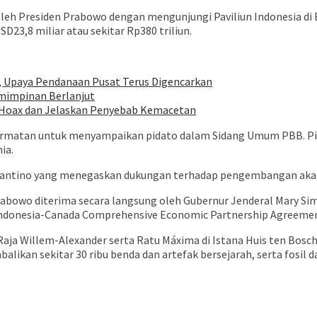
leh Presiden Prabowo dengan mengunjungi Paviliun Indonesia di 
23,8 miliar atau sekitar Rp380 triliun.
, Upaya Pendanaan Pusat Terus Digencarkan
mimpinan Berlanjut
an Hoax dan Jelaskan Penyebab Kemacetan
ormatan untuk menyampaikan pidato dalam Sidang Umum PBB. Pi
ia.
Infantino yang menegaskan dukungan terhadap pengembangan aka
Prabowo diterima secara langsung oleh Gubernur Jenderal Mary S
Indonesia-Canada Comprehensive Economic Partnership Agreemen
Raja Willem-Alexander serta Ratu Máxima di Istana Huis ten Bo
ikan sekitar 30 ribu benda dan artefak bersejarah, serta fosil 