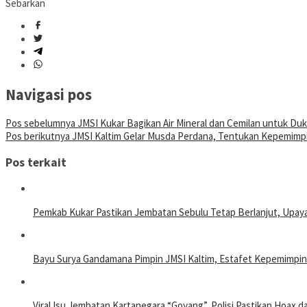
Sebarkan
Navigasi pos
Pos sebelumnya
JMSI Kukar Bagikan Air Mineral dan Cemilan untuk Du
Pos berikutnya
JMSI Kaltim Gelar Musda Perdana, Tentukan Kepemimpi
Pos terkait
Pemkab Kukar Pastikan Jembatan Sebulu Tetap Berlanjut, Upay
Bayu Surya Gandamana Pimpin JMSI Kaltim, Estafet Kepemimpin
Viral Isu Jembatan Kartanegara “Goyang”, Polisi Pastikan Hoax