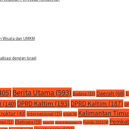
san Wisata dan UMKM
isasi dengan Israel
Berita Utama
(593)
405)
Daerah
(68)
Budaya
(15)
D
DPRD Kaltim
(193)
DPRD Kaltim
(187)
M
(140)
DP
Kalimantan Timu
truktur
(43)
International
(15)
Iptek
(8)
Pemkab
Olahraga
(19)
ews
(11)
Pemilu 2024
(8)
Opini
(2)
Pajak & Keuangan
(2)