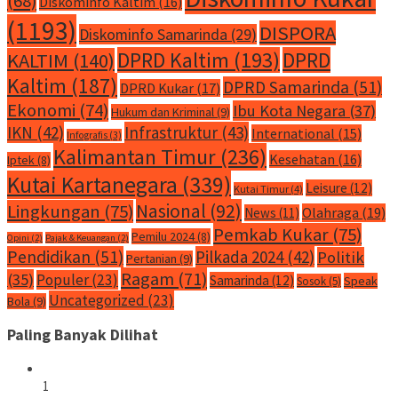
(68)
Diskominfo Kaltim
(16)
(1193)
DISPORA
Diskominfo Samarinda
(29)
DPRD Kaltim
(193)
DPRD
KALTIM
(140)
Kaltim
(187)
DPRD Samarinda
(51)
DPRD Kukar
(17)
Ekonomi
(74)
Ibu Kota Negara
(37)
Hukum dan Kriminal
(9)
IKN
(42)
Infrastruktur
(43)
International
(15)
Infografis
(3)
Kalimantan Timur
(236)
Kesehatan
(16)
Iptek
(8)
Kutai Kartanegara
(339)
Leisure
(12)
Kutai Timur
(4)
Nasional
(92)
Lingkungan
(75)
Olahraga
(19)
News
(11)
Pemkab Kukar
(75)
Pemilu 2024
(8)
Opini
(2)
Pajak & Keuangan
(2)
Pendidikan
(51)
Pilkada 2024
(42)
Politik
Pertanian
(9)
Ragam
(71)
(35)
Populer
(23)
Samarinda
(12)
Speak
Sosok
(5)
Uncategorized
(23)
Bola
(9)
Paling Banyak Dilihat
1