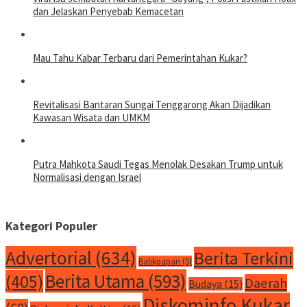
dan Jelaskan Penyebab Kemacetan
Mau Tahu Kabar Terbaru dari Pemerintahan Kukar?
Revitalisasi Bantaran Sungai Tenggarong Akan Dijadikan
Kawasan Wisata dan UMKM
Putra Mahkota Saudi Tegas Menolak Desakan Trump untuk
Normalisasi dengan Israel
Kategori Populer
Advertorial
(634)
Berita Terkini
Balikpapan
(5)
Berita Utama
(593)
(405)
Daerah
Budaya
(15)
Diskominfo Kukar