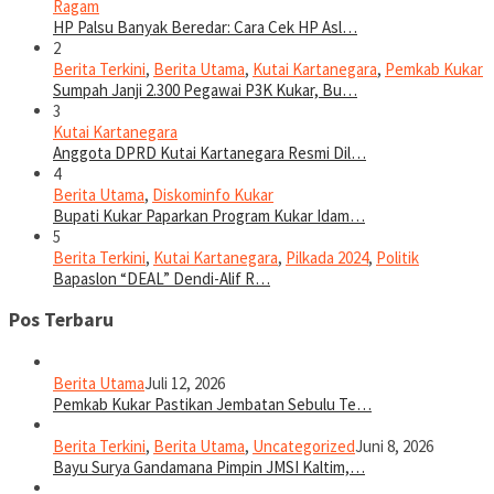
Ragam
HP Palsu Banyak Beredar: Cara Cek HP Asl…
2
Berita Terkini
,
Berita Utama
,
Kutai Kartanegara
,
Pemkab Kukar
Sumpah Janji 2.300 Pegawai P3K Kukar, Bu…
3
Kutai Kartanegara
Anggota DPRD Kutai Kartanegara Resmi Dil…
4
Berita Utama
,
Diskominfo Kukar
Bupati Kukar Paparkan Program Kukar Idam…
5
Berita Terkini
,
Kutai Kartanegara
,
Pilkada 2024
,
Politik
Bapaslon “DEAL” Dendi-Alif R…
Pos Terbaru
Berita Utama
Juli 12, 2026
Pemkab Kukar Pastikan Jembatan Sebulu Te…
Berita Terkini
,
Berita Utama
,
Uncategorized
Juni 8, 2026
Bayu Surya Gandamana Pimpin JMSI Kaltim,…