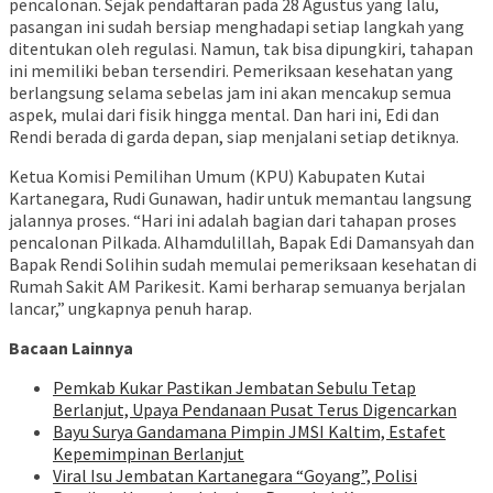
pencalonan. Sejak pendaftaran pada 28 Agustus yang lalu,
pasangan ini sudah bersiap menghadapi setiap langkah yang
ditentukan oleh regulasi. Namun, tak bisa dipungkiri, tahapan
ini memiliki beban tersendiri. Pemeriksaan kesehatan yang
berlangsung selama sebelas jam ini akan mencakup semua
aspek, mulai dari fisik hingga mental. Dan hari ini, Edi dan
Rendi berada di garda depan, siap menjalani setiap detiknya.
Ketua Komisi Pemilihan Umum (KPU) Kabupaten Kutai
Kartanegara, Rudi Gunawan, hadir untuk memantau langsung
jalannya proses. “Hari ini adalah bagian dari tahapan proses
pencalonan Pilkada. Alhamdulillah, Bapak Edi Damansyah dan
Bapak Rendi Solihin sudah memulai pemeriksaan kesehatan di
Rumah Sakit AM Parikesit. Kami berharap semuanya berjalan
lancar,” ungkapnya penuh harap.
Bacaan Lainnya
Pemkab Kukar Pastikan Jembatan Sebulu Tetap
Berlanjut, Upaya Pendanaan Pusat Terus Digencarkan
Bayu Surya Gandamana Pimpin JMSI Kaltim, Estafet
Kepemimpinan Berlanjut
Viral Isu Jembatan Kartanegara “Goyang”, Polisi