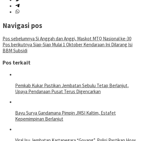
Navigasi pos
Pos sebelumnya
Si Anggah dan Anggi, Maskot MTQ Nasional ke-30
Pos berikutnya
Siap-Siap Mulai 1 Oktober Kendaraan Ini Dilarang Isi
BBM Subsidi
Pos terkait
Pemkab Kukar Pastikan Jembatan Sebulu Tetap Berlanjut,
Upaya Pendanaan Pusat Terus Digencarkan
Bayu Surya Gandamana Pimpin JMSI Kaltim, Estafet
Kepemimpinan Berlanjut
Viral Isu Jembatan Kartanegara “Goyang”, Polisi Pastikan Hoax