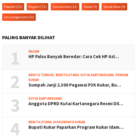
Populer
(23)
Ragam
(71)
Samarinda
(12)
Sosok
(5)
Speak Bola
(9)
Uncategorized
(23)
PALING BANYAK DILIHAT
1
RAGAM
HP Palsu Banyak Beredar: Cara Cek HP Asl…
2
BERITA TERKINI
,
BERITA UTAMA
,
KUTAI KARTANEGARA
,
PEMKAB
KUKAR
Sumpah Janji 2.300 Pegawai P3K Kukar, Bu…
3
KUTAI KARTANEGARA
Anggota DPRD Kutai Kartanegara Resmi Dil…
4
BERITA UTAMA
,
DISKOMINFO KUKAR
Bupati Kukar Paparkan Program Kukar Idam…