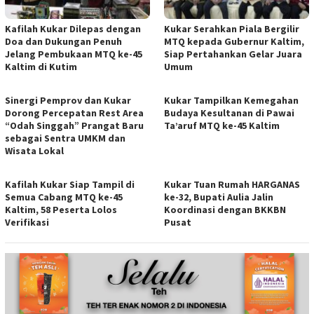
Kafilah Kukar Dilepas dengan
Kukar Serahkan Piala Bergilir
Doa dan Dukungan Penuh
MTQ kepada Gubernur Kaltim,
Jelang Pembukaan MTQ ke-45
Siap Pertahankan Gelar Juara
Kaltim di Kutim
Umum
Sinergi Pemprov dan Kukar
Kukar Tampilkan Kemegahan
Dorong Percepatan Rest Area
Budaya Kesultanan di Pawai
“Odah Singgah” Prangat Baru
Ta’aruf MTQ ke-45 Kaltim
sebagai Sentra UMKM dan
Wisata Lokal
Kafilah Kukar Siap Tampil di
Kukar Tuan Rumah HARGANAS
Semua Cabang MTQ ke-45
ke-32, Bupati Aulia Jalin
Kaltim, 58 Peserta Lolos
Koordinasi dengan BKKBN
Verifikasi
Pusat