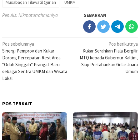
Musabaqah Tilawatil Qur'an
UMKM
Penulis: Nikmaturrahmaniya
SEBARKAN
Navigasi
Pos sebelumnya
Pos berikutnya
Sinergi Pemprov dan Kukar
Kukar Serahkan Piala Bergilir
pos
Dorong Percepatan Rest Area
MTQ kepada Gubernur Kaltim,
“Odah Singgah” Prangat Baru
Siap Pertahankan Gelar Juara
sebagai Sentra UMKM dan Wisata
Umum
Lokal
POS TERKAIT