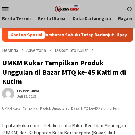
Loncat
Menu
ke
Mobile
konten
Berita Terkini
Berita Utama
Kutai Kartanegara
Ragam
kar Pastikan Jembatan Sebulu Tetap Berlanjut, Upaya Pendanaa
Konten Spesial
Beranda
Advertorial
Diskominfo Kukar
UMKM Kukar Tampilkan Produk
Unggulan di Bazar MTQ ke-45 Kaltim di
Kutim
Liputan Kukar
Juli 13, 2025
UMKM Kukar Tampilkan Produk Unggulan di Bazar MTQ ke-45 Kaltim di Kutim
Liputankukar.com – Pelaku Usaha Mikro Kecil dan Menengah
(UMKM) dari Kabupaten Kutai Kartanegara (Kukar) ikut