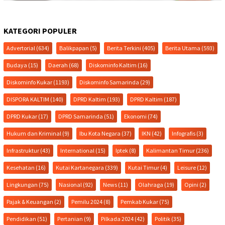
KATEGORI POPULER
Advertorial
(634)
Balikpapan
(5)
Berita Terkini
(405)
Berita Utama
(593)
Budaya
(15)
Daerah
(68)
Diskominfo Kaltim
(16)
Diskominfo Kukar
(1193)
Diskominfo Samarinda
(29)
DISPORA KALTIM
(140)
DPRD Kaltim
(193)
DPRD Kaltim
(187)
DPRD Kukar
(17)
DPRD Samarinda
(51)
Ekonomi
(74)
Hukum dan Kriminal
(9)
Ibu Kota Negara
(37)
IKN
(42)
Infografis
(3)
Infrastruktur
(43)
International
(15)
Iptek
(8)
Kalimantan Timur
(236)
Kesehatan
(16)
Kutai Kartanegara
(339)
Kutai Timur
(4)
Leisure
(12)
Lingkungan
(75)
Nasional
(92)
News
(11)
Olahraga
(19)
Opini
(2)
Pajak & Keuangan
(2)
Pemilu 2024
(8)
Pemkab Kukar
(75)
Pendidikan
(51)
Pertanian
(9)
Pilkada 2024
(42)
Politik
(35)