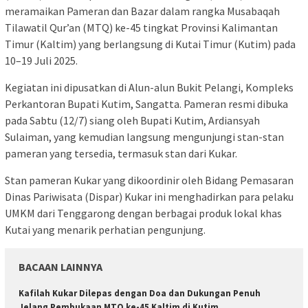
meramaikan Pameran dan Bazar dalam rangka Musabaqah
Tilawatil Qur’an (MTQ) ke-45 tingkat Provinsi Kalimantan
Timur (Kaltim) yang berlangsung di Kutai Timur (Kutim) pada
10–19 Juli 2025.
Kegiatan ini dipusatkan di Alun-alun Bukit Pelangi, Kompleks
Perkantoran Bupati Kutim, Sangatta. Pameran resmi dibuka
pada Sabtu (12/7) siang oleh Bupati Kutim, Ardiansyah
Sulaiman, yang kemudian langsung mengunjungi stan-stan
pameran yang tersedia, termasuk stan dari Kukar.
Stan pameran Kukar yang dikoordinir oleh Bidang Pemasaran
Dinas Pariwisata (Dispar) Kukar ini menghadirkan para pelaku
UMKM dari Tenggarong dengan berbagai produk lokal khas
Kutai yang menarik perhatian pengunjung.
BACAAN LAINNYA
Kafilah Kukar Dilepas dengan Doa dan Dukungan Penuh
Jelang Pembukaan MTQ ke-45 Kaltim di Kutim