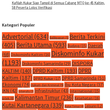
Kafilah Kukar Siap Tampil di Semua Cabang MTQ ke-45 Kaltim,
58 Peserta Lolos Verifikasi
Kategori Populer
Advertorial
(634)
Berita Terkini
Balikpapan
(5)
Berita Utama
(593)
(405)
Daerah
Budaya
(15)
Diskominfo Kukar
(68)
Diskominfo Kaltim
(16)
(1193)
DISPORA
Diskominfo Samarinda
(29)
DPRD Kaltim
(193)
DPRD
KALTIM
(140)
Kaltim
(187)
DPRD Samarinda
(51)
DPRD Kukar
(17)
Ekonomi
(74)
Ibu Kota Negara
(37)
Hukum dan Kriminal
(9)
IKN
(42)
Infrastruktur
(43)
International
(15)
Infografis
(3)
Kalimantan Timur
(236)
Kesehatan
(16)
Iptek
(8)
Kutai Kartanegara
(339)
Leisure
(12)
Kutai Timur
(4)