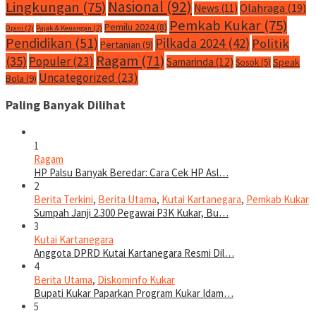
Nasional
(92)
Lingkungan
(75)
Olahraga
(19)
News
(11)
Pemkab Kukar
(75)
Pemilu 2024
(8)
Opini
(2)
Pajak & Keuangan
(2)
Pendidikan
(51)
Pilkada 2024
(42)
Politik
Pertanian
(9)
Ragam
(71)
(35)
Populer
(23)
Samarinda
(12)
Speak
Sosok
(5)
Uncategorized
(23)
Bola
(9)
Paling Banyak Dilihat
1
Ragam
HP Palsu Banyak Beredar: Cara Cek HP Asl…
2
Berita Terkini
,
Berita Utama
,
Kutai Kartanegara
,
Pemkab Kukar
Sumpah Janji 2.300 Pegawai P3K Kukar, Bu…
3
Kutai Kartanegara
Anggota DPRD Kutai Kartanegara Resmi Dil…
4
Berita Utama
,
Diskominfo Kukar
Bupati Kukar Paparkan Program Kukar Idam…
5