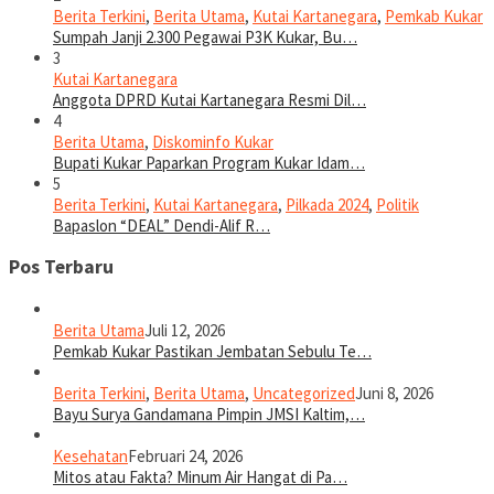
Berita Terkini
,
Berita Utama
,
Kutai Kartanegara
,
Pemkab Kukar
Sumpah Janji 2.300 Pegawai P3K Kukar, Bu…
3
Kutai Kartanegara
Anggota DPRD Kutai Kartanegara Resmi Dil…
4
Berita Utama
,
Diskominfo Kukar
Bupati Kukar Paparkan Program Kukar Idam…
5
Berita Terkini
,
Kutai Kartanegara
,
Pilkada 2024
,
Politik
Bapaslon “DEAL” Dendi-Alif R…
Pos Terbaru
Berita Utama
Juli 12, 2026
Pemkab Kukar Pastikan Jembatan Sebulu Te…
Berita Terkini
,
Berita Utama
,
Uncategorized
Juni 8, 2026
Bayu Surya Gandamana Pimpin JMSI Kaltim,…
Kesehatan
Februari 24, 2026
Mitos atau Fakta? Minum Air Hangat di Pa…