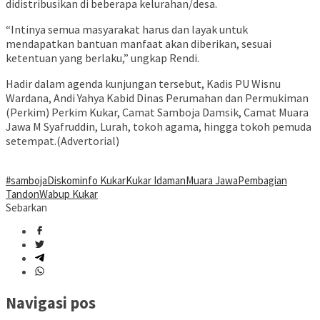
didistribusikan di beberapa kelurahan/desa.
“Intinya semua masyarakat harus dan layak untuk
mendapatkan bantuan manfaat akan diberikan, sesuai
ketentuan yang berlaku,” ungkap Rendi.
Hadir dalam agenda kunjungan tersebut, Kadis PU Wisnu
Wardana, Andi Yahya Kabid Dinas Perumahan dan Permukiman
(Perkim) Perkim Kukar, Camat Samboja Damsik, Camat Muara
Jawa M Syafruddin, Lurah, tokoh agama, hingga tokoh pemuda
setempat.(Advertorial)
#samboja
Diskominfo Kukar
Kukar Idaman
Muara Jawa
Pembagian
Tandon
Wabup Kukar
Sebarkan
Navigasi pos