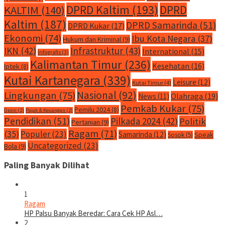
DPRD Kaltim
(193)
DPRD
KALTIM
(140)
Kaltim
(187)
DPRD Samarinda
(51)
DPRD Kukar
(17)
Ekonomi
(74)
Ibu Kota Negara
(37)
Hukum dan Kriminal
(9)
IKN
(42)
Infrastruktur
(43)
International
(15)
Infografis
(3)
Kalimantan Timur
(236)
Kesehatan
(16)
Iptek
(8)
Kutai Kartanegara
(339)
Leisure
(12)
Kutai Timur
(4)
Nasional
(92)
Lingkungan
(75)
Olahraga
(19)
News
(11)
Pemkab Kukar
(75)
Pemilu 2024
(8)
Opini
(2)
Pajak & Keuangan
(2)
Pendidikan
(51)
Pilkada 2024
(42)
Politik
Pertanian
(9)
Ragam
(71)
(35)
Populer
(23)
Samarinda
(12)
Speak
Sosok
(5)
Uncategorized
(23)
Bola
(9)
Paling Banyak Dilihat
1
Ragam
HP Palsu Banyak Beredar: Cara Cek HP Asl…
2