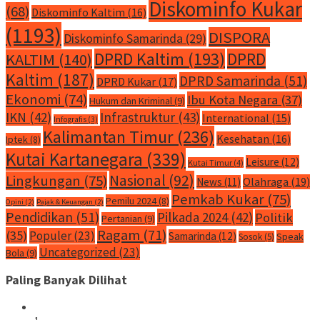
Diskominfo Kukar
(68)
Diskominfo Kaltim
(16)
(1193)
DISPORA
Diskominfo Samarinda
(29)
DPRD Kaltim
(193)
DPRD
KALTIM
(140)
Kaltim
(187)
DPRD Samarinda
(51)
DPRD Kukar
(17)
Ekonomi
(74)
Ibu Kota Negara
(37)
Hukum dan Kriminal
(9)
IKN
(42)
Infrastruktur
(43)
International
(15)
Infografis
(3)
Kalimantan Timur
(236)
Kesehatan
(16)
Iptek
(8)
Kutai Kartanegara
(339)
Leisure
(12)
Kutai Timur
(4)
Nasional
(92)
Lingkungan
(75)
Olahraga
(19)
News
(11)
Pemkab Kukar
(75)
Pemilu 2024
(8)
Opini
(2)
Pajak & Keuangan
(2)
Pendidikan
(51)
Pilkada 2024
(42)
Politik
Pertanian
(9)
Ragam
(71)
(35)
Populer
(23)
Samarinda
(12)
Speak
Sosok
(5)
Uncategorized
(23)
Bola
(9)
Paling Banyak Dilihat