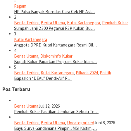
1
Ragam
HP Palsu Banyak Beredar: Cara Cek HP Asl…
2
Berita Terkini
,
Berita Utama
,
Kutai Kartanegara
,
Pemkab Kukar
Sumpah Janji 2.300 Pegawai P3K Kukar, Bu…
3
Kutai Kartanegara
Anggota DPRD Kutai Kartanegara Resmi Dil…
4
Berita Utama
,
Diskominfo Kukar
Bupati Kukar Paparkan Program Kukar Idam…
5
Berita Terkini
,
Kutai Kartanegara
,
Pilkada 2024
,
Politik
Bapaslon “DEAL” Dendi-Alif R…
Pos Terbaru
Berita Utama
Juli 12, 2026
Pemkab Kukar Pastikan Jembatan Sebulu Te…
Berita Terkini
,
Berita Utama
,
Uncategorized
Juni 8, 2026
Bayu Surya Gandamana Pimpin JMSI Kaltim,…