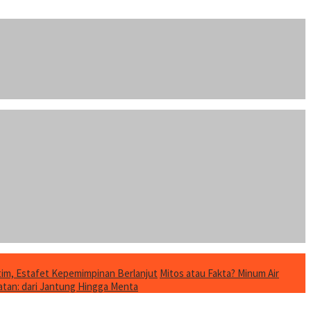
im, Estafet Kepemimpinan Berlanjut
Mitos atau Fakta? Minum Air
tan: dari Jantung Hingga Menta