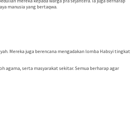
dulian mereka kepada warga pra sejahtera. Ia juga berharap
daya manusia yang bertaqwa.
ayah. Mereka juga berencana mengadakan lomba Habsyi tingkat
oh agama, serta masyarakat sekitar. Semua berharap agar