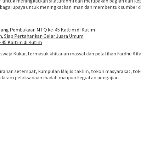
untuk meningkatkan silaturahmi dan merupakan bagian dari kepe
k sebagai upaya untuk meningkatkan iman dan membentuk sumber 
elang Pembukaan MTQ ke-45 Kaltim di Kutim
im, Siap Pertahankan Gelar Juara Umum
45 Kaltim di Kutim
waja Kukar, termasuk khitanan massal dan pelatihan Fardhu Kif
urahan setempat, kumpulan Majlis taklim, tokoh masyarakat, tok
 dalam pelaksanaan ibadah maupun kegiatan pengajian.