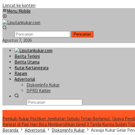
Loncat ke konten
Menu Mobile
Pencarian
Agustus 7, 2026
Berita Terkini
Berita Utama
Kutai Kartanegara
Ragam
Advertorial
Diskominfo Kukar
DPRD Kaltim
Konten Spesial
Pemkab Kukar Pastikan Jembatan Sebulu Tetap Berlanjut, Upaya Pend
Hangat di Pagi Hari Bisa Membersihkan Ginjal
3 Tanda Kurma Sudah Tidak
Beranda
Advertorial
Diskominfo Kukar
Aswaja Kukar Gelar Pen