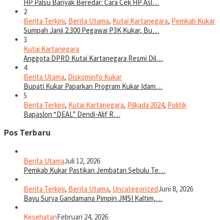
HP Palsu Banyak Beredar: Cara Cek HP Asl…
2
Berita Terkini
,
Berita Utama
,
Kutai Kartanegara
,
Pemkab Kukar
Sumpah Janji 2.300 Pegawai P3K Kukar, Bu…
3
Kutai Kartanegara
Anggota DPRD Kutai Kartanegara Resmi Dil…
4
Berita Utama
,
Diskominfo Kukar
Bupati Kukar Paparkan Program Kukar Idam…
5
Berita Terkini
,
Kutai Kartanegara
,
Pilkada 2024
,
Politik
Bapaslon “DEAL” Dendi-Alif R…
Pos Terbaru
Berita Utama
Juli 12, 2026
Pemkab Kukar Pastikan Jembatan Sebulu Te…
Berita Terkini
,
Berita Utama
,
Uncategorized
Juni 8, 2026
Bayu Surya Gandamana Pimpin JMSI Kaltim,…
Kesehatan
Februari 24, 2026