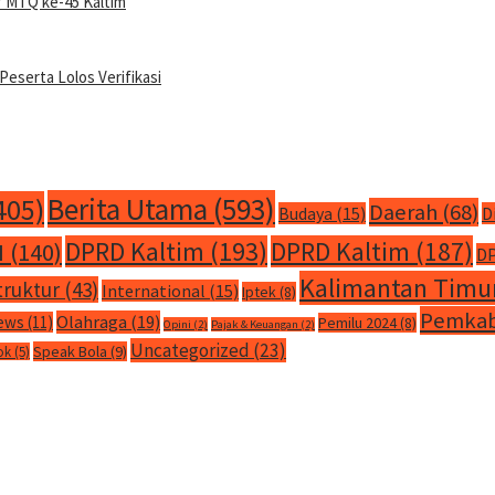
f MTQ ke-45 Kaltim
Peserta Lolos Verifikasi
Berita Utama
(593)
405)
Daerah
(68)
Budaya
(15)
D
DPRD Kaltim
(193)
DPRD Kaltim
(187)
M
(140)
DP
Kalimantan Timu
truktur
(43)
International
(15)
Iptek
(8)
Pemkab
Olahraga
(19)
ews
(11)
Pemilu 2024
(8)
Opini
(2)
Pajak & Keuangan
(2)
Uncategorized
(23)
Speak Bola
(9)
ok
(5)