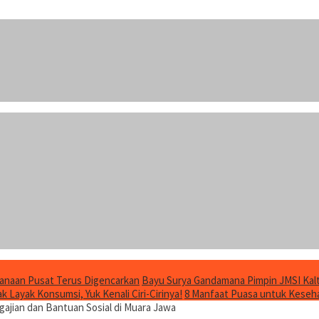
anaan Pusat Terus Digencarkan
Bayu Surya Gandamana Pimpin JMSI Kalt
 Layak Konsumsi, Yuk Kenali Ciri-Cirinya!
8 Manfaat Puasa untuk Keseha
gajian dan Bantuan Sosial di Muara Jawa