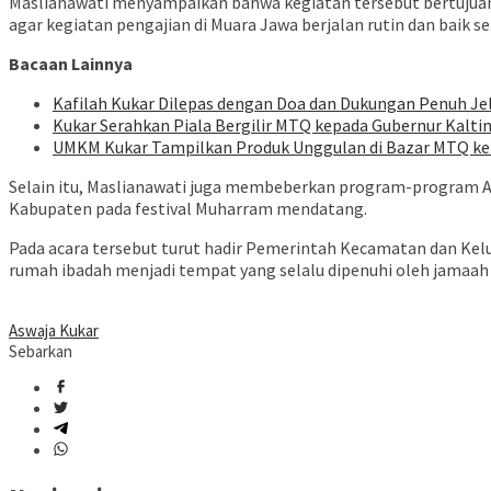
Maslianawati menyampaikan bahwa kegiatan tersebut bertujuan 
agar kegiatan pengajian di Muara Jawa berjalan rutin dan bai
Bacaan Lainnya
Kafilah Kukar Dilepas dengan Doa dan Dukungan Penuh J
Kukar Serahkan Piala Bergilir MTQ kepada Gubernur Kalt
UMKM Kukar Tampilkan Produk Unggulan di Bazar MTQ ke-
Selain itu, Maslianawati juga membeberkan program-program As
Kabupaten pada festival Muharram mendatang.
Pada acara tersebut turut hadir Pemerintah Kecamatan dan Kel
rumah ibadah menjadi tempat yang selalu dipenuhi oleh jamaah
Aswaja Kukar
Sebarkan