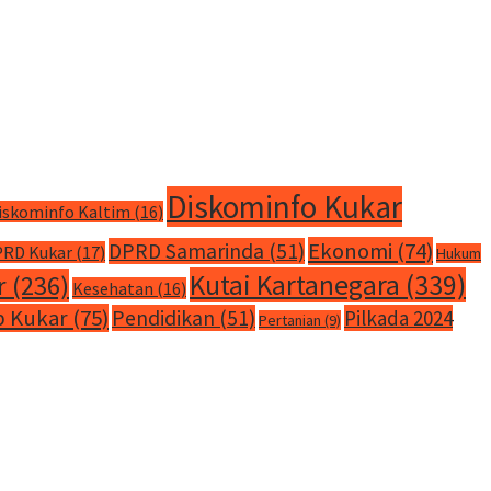
Diskominfo Kukar
iskominfo Kaltim
(16)
Ekonomi
(74)
DPRD Samarinda
(51)
RD Kukar
(17)
Hukum
Kutai Kartanegara
(339)
r
(236)
Kesehatan
(16)
 Kukar
(75)
Pendidikan
(51)
Pilkada 2024
Pertanian
(9)