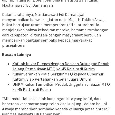
dipimpin langsung oleh pembina majelis Aswaja Kukar,
Maslianawati Edi Damansyah.
Dalam arahannya, Maslianawati Edi Damansyah
menyampaikan bahwa kegiatan rutin Majelis Taklim Aswaja
Kukar bertujuan utama mempererat tali silaturahmi. Ia
menjelaskan bahwa kehadiran mereka, bersama rombongan
dari kabupaten, di tengah-tengah masyarakat bertujuan
memberikan bantuan sembako kepada masyarakat
prasejahtera.
Bacaan Lainnya
Kafilah Kukar Dilepas dengan Doa dan Dukungan Penuh
Jelang Pembukaan MTQ ke-45 Kaltim di Kutim
Kukar Serahkan Piala Bergilir MTQ kepada Gubernur
Kaltim, Siap Pertahankan Gelar Juara Umum
UMKM Kukar Tampilkan Produk Unggulan di Bazar MTQ
ke-45 Kaltim di Kutim
“Alhamdulillah ini adalah kunjungan kita yang ke 16, dari
beberapa kecamatan yang telah kita kunjungi, dalam hal ini
Aswaja memberikan sembako kepada keluarga prasejahtera,”
ujar Maslianawati Edi Damansyah.