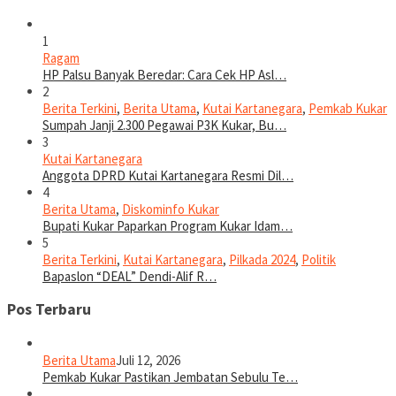
1
Ragam
HP Palsu Banyak Beredar: Cara Cek HP Asl…
2
Berita Terkini
,
Berita Utama
,
Kutai Kartanegara
,
Pemkab Kukar
Sumpah Janji 2.300 Pegawai P3K Kukar, Bu…
3
Kutai Kartanegara
Anggota DPRD Kutai Kartanegara Resmi Dil…
4
Berita Utama
,
Diskominfo Kukar
Bupati Kukar Paparkan Program Kukar Idam…
5
Berita Terkini
,
Kutai Kartanegara
,
Pilkada 2024
,
Politik
Bapaslon “DEAL” Dendi-Alif R…
Pos Terbaru
Berita Utama
Juli 12, 2026
Pemkab Kukar Pastikan Jembatan Sebulu Te…