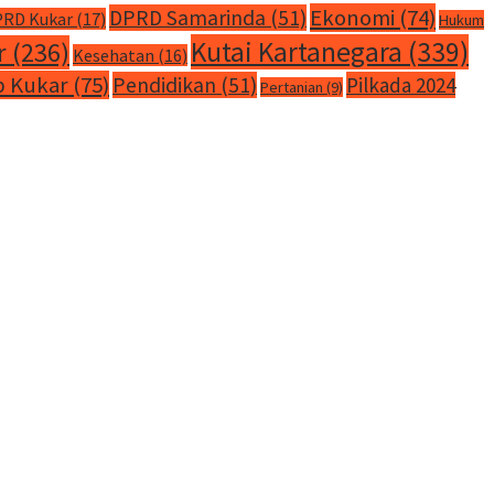
Ekonomi
(74)
DPRD Samarinda
(51)
RD Kukar
(17)
Hukum
Kutai Kartanegara
(339)
r
(236)
Kesehatan
(16)
 Kukar
(75)
Pendidikan
(51)
Pilkada 2024
Pertanian
(9)