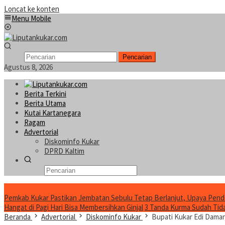
Loncat ke konten
Menu Mobile
Pencarian
Agustus 8, 2026
Berita Terkini
Berita Utama
Kutai Kartanegara
Ragam
Advertorial
Diskominfo Kukar
DPRD Kaltim
Konten Spesial
Pemkab Kukar Pastikan Jembatan Sebulu Tetap Berlanjut, Upaya Pend
Hangat di Pagi Hari Bisa Membersihkan Ginjal
3 Tanda Kurma Sudah Tidak
Beranda
Advertorial
Diskominfo Kukar
Bupati Kukar Edi Dam