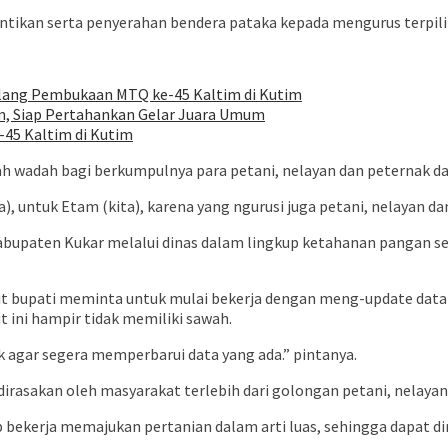
antikan serta penyerahan bendera pataka kepada mengurus terpili
elang Pembukaan MTQ ke-45 Kaltim di Kutim
im, Siap Pertahankan Gelar Juara Umum
45 Kaltim di Kutim
 wadah bagi berkumpulnya para petani, nelayan dan peternak da
ita), untuk Etam (kita), karena yang ngurusi juga petani, nelayan 
bupaten Kukar melalui dinas dalam lingkup ketahanan pangan sep
t bupati meminta untuk mulai bekerja dengan meng-update data 
 ini hampir tidak memiliki sawah.
k agar segera memperbarui data yang ada.” pintanya.
irasakan oleh masyarakat terlebih dari golongan petani, nelayan
p bekerja memajukan pertanian dalam arti luas, sehingga dapat d