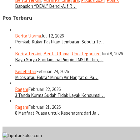
Berita Terkini
,
Kutai Kartanegara
,
Pilkada 2024
,
Politik
Bapaslon “DEAL” Dendi-Alif R…
Pos Terbaru
Berita Utama
Juli 12, 2026
Pemkab Kukar Pastikan Jembatan Sebulu Te…
Berita Terkini
,
Berita Utama
,
Uncategorized
Juni 8, 2026
Bayu Surya Gandamana Pimpin JMSI Kaltim,…
Kesehatan
Februari 24, 2026
Mitos atau Fakta? Minum Air Hangat di Pa…
Ragam
Februari 22, 2026
3 Tanda Kurma Sudah Tidak Layak Konsumsi…
Ragam
Februari 21, 2026
8 Manfaat Puasa untuk Kesehatan: dari Ja…