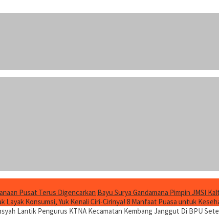
anaan Pusat Terus Digencarkan
Bayu Surya Gandamana Pimpin JMSI Kalt
 Layak Konsumsi, Yuk Kenali Ciri-Cirinya!
8 Manfaat Puasa untuk Keseha
ansyah Lantik Pengurus KTNA Kecamatan Kembang Janggut Di BPU Set