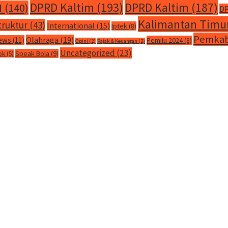
DPRD Kaltim
(193)
DPRD Kaltim
(187)
M
(140)
DP
Kalimantan Timu
truktur
(43)
International
(15)
Iptek
(8)
Pemkab
Olahraga
(19)
ews
(11)
Pemilu 2024
(8)
Opini
(2)
Pajak & Keuangan
(2)
Uncategorized
(23)
Speak Bola
(9)
ok
(5)