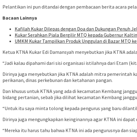
Pelantikan ini pun ditandai dengan pembacaan berita acara pel
Bacaan Lainnya
Kafilah Kukar Dilepas dengan Doa dan Dukungan Penuh J
Kukar Serahkan Piala Bergilir MTQ kepada Gubernur Kalt
UMKM Kukar Tampilkan Produk Unggulan di Bazar MTQ ke-
Ketua KTNA Kukar Edi Damansyah menyebutkan jika KTNA adalah
“Jadi kalau dipahami dari sisi organisasi istilahnya dari Etam (k
Dirinya juga menyebutkan jika KTNA adalah mitra pemerintah ka
perikanan, dinas perkebunan dan ketahanan pangan.
Dan khusus untuk KTNA yang ada di kecamatan Kembang janggu
bidang pertanian, sebab jika dilihat kecamatan Kembang janggut
“Untuk itu saya minta tolong kepada pengurus yang baru dilanti
Dirinya juga mengungkapkan keinginannya agar KTNA ini dapat d
“Mereka itu harus tahu bahwa KTNA ini ada pengurusnya dan sia