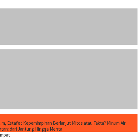
im, Estafet Kepemimpinan Berlanjut
Mitos atau Fakta? Minum Air
tan: dari Jantung Hingga Menta
empat