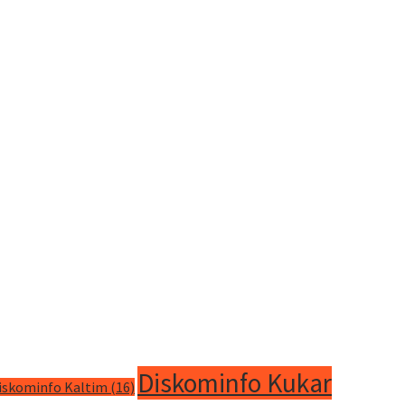
Diskominfo Kukar
iskominfo Kaltim
(16)