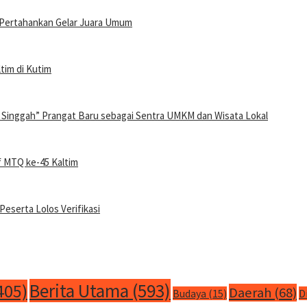
p Pertahankan Gelar Juara Umum
tim di Kutim
 Singgah” Prangat Baru sebagai Sentra UMKM dan Wisata Lokal
f MTQ ke-45 Kaltim
Peserta Lolos Verifikasi
Berita Utama
(593)
405)
Daerah
(68)
Budaya
(15)
D