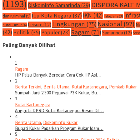
(1193)
DISPORA KALTI
Diskominfo Samarinda
(29)
IKN
(42)
Infras
Ibu Kota Negara
(37)
dan Kriminal
(9)
Infografis
(3)
Nasional
(92)
Lingkungan
(75)
Leisure
(12)
N
Kutai Timur
(4)
Ragam
(71)
(42)
Politik
(35)
Populer
(23)
Samarinda
(12)
Sos
Paling Banyak Dilihat
1
Ragam
HP Palsu Banyak Beredar: Cara Cek HP Asl…
2
Berita Terkini
,
Berita Utama
,
Kutai Kartanegara
,
Pemkab Kukar
Sumpah Janji 2.300 Pegawai P3K Kukar, Bu…
3
Kutai Kartanegara
Anggota DPRD Kutai Kartanegara Resmi Dil…
4
Berita Utama
,
Diskominfo Kukar
Bupati Kukar Paparkan Program Kukar Idam…
5