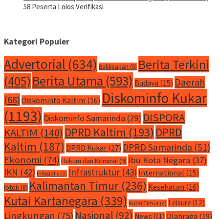
58 Peserta Lolos Verifikasi
Kategori Populer
Advertorial
(634)
Berita Terkini
Balikpapan
(5)
Berita Utama
(593)
(405)
Daerah
Budaya
(15)
Diskominfo Kukar
(68)
Diskominfo Kaltim
(16)
(1193)
DISPORA
Diskominfo Samarinda
(29)
DPRD Kaltim
(193)
DPRD
KALTIM
(140)
Kaltim
(187)
DPRD Samarinda
(51)
DPRD Kukar
(17)
Ekonomi
(74)
Ibu Kota Negara
(37)
Hukum dan Kriminal
(9)
IKN
(42)
Infrastruktur
(43)
International
(15)
Infografis
(3)
Kalimantan Timur
(236)
Kesehatan
(16)
Iptek
(8)
Kutai Kartanegara
(339)
Leisure
(12)
Kutai Timur
(4)
Nasional
(92)
Lingkungan
(75)
Olahraga
(19)
News
(11)