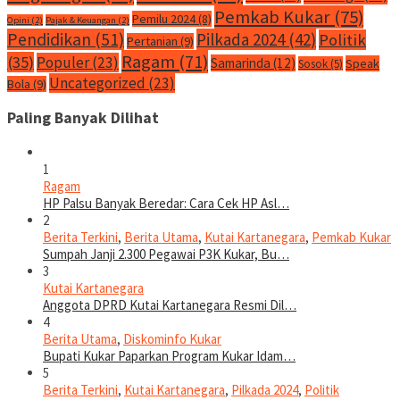
Pemkab Kukar
(75)
Pemilu 2024
(8)
Opini
(2)
Pajak & Keuangan
(2)
Pendidikan
(51)
Pilkada 2024
(42)
Politik
Pertanian
(9)
Ragam
(71)
(35)
Populer
(23)
Samarinda
(12)
Speak
Sosok
(5)
Uncategorized
(23)
Bola
(9)
Paling Banyak Dilihat
1
Ragam
HP Palsu Banyak Beredar: Cara Cek HP Asl…
2
Berita Terkini
,
Berita Utama
,
Kutai Kartanegara
,
Pemkab Kukar
Sumpah Janji 2.300 Pegawai P3K Kukar, Bu…
3
Kutai Kartanegara
Anggota DPRD Kutai Kartanegara Resmi Dil…
4
Berita Utama
,
Diskominfo Kukar
Bupati Kukar Paparkan Program Kukar Idam…
5
Berita Terkini
,
Kutai Kartanegara
,
Pilkada 2024
,
Politik