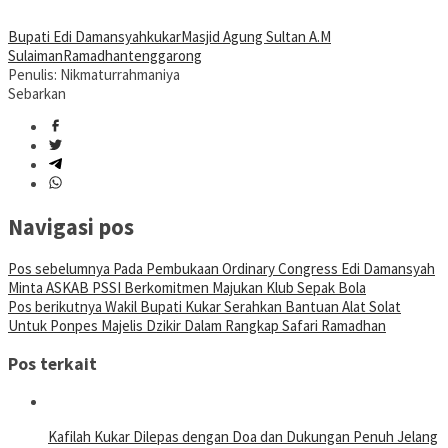
Bupati Edi Damansyah
kukar
Masjid Agung Sultan A.M
Sulaiman
Ramadhan
tenggarong
Penulis: Nikmaturrahmaniya
Sebarkan
Navigasi pos
Pos sebelumnya
Pada Pembukaan Ordinary Congress Edi Damansyah
Minta ASKAB PSSI Berkomitmen Majukan Klub Sepak Bola
Pos berikutnya
Wakil Bupati Kukar Serahkan Bantuan Alat Solat
Untuk Ponpes Majelis Dzikir Dalam Rangkap Safari Ramadhan
Pos terkait
Kafilah Kukar Dilepas dengan Doa dan Dukungan Penuh Jelang