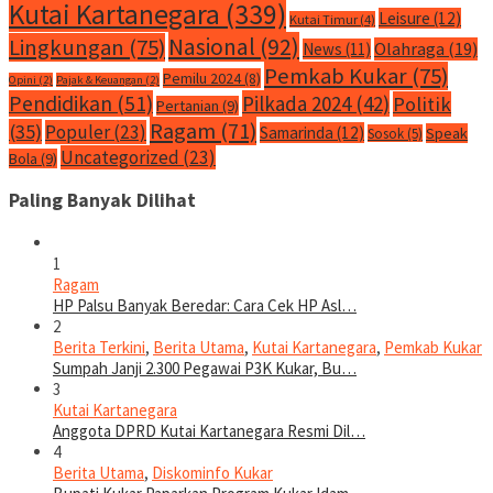
Kutai Kartanegara
(339)
Leisure
(12)
Kutai Timur
(4)
Nasional
(92)
Lingkungan
(75)
Olahraga
(19)
News
(11)
Pemkab Kukar
(75)
Pemilu 2024
(8)
Opini
(2)
Pajak & Keuangan
(2)
Pendidikan
(51)
Pilkada 2024
(42)
Politik
Pertanian
(9)
Ragam
(71)
(35)
Populer
(23)
Samarinda
(12)
Speak
Sosok
(5)
Uncategorized
(23)
Bola
(9)
Paling Banyak Dilihat
1
Ragam
HP Palsu Banyak Beredar: Cara Cek HP Asl…
2
Berita Terkini
,
Berita Utama
,
Kutai Kartanegara
,
Pemkab Kukar
Sumpah Janji 2.300 Pegawai P3K Kukar, Bu…
3
Kutai Kartanegara
Anggota DPRD Kutai Kartanegara Resmi Dil…
4
Berita Utama
,
Diskominfo Kukar