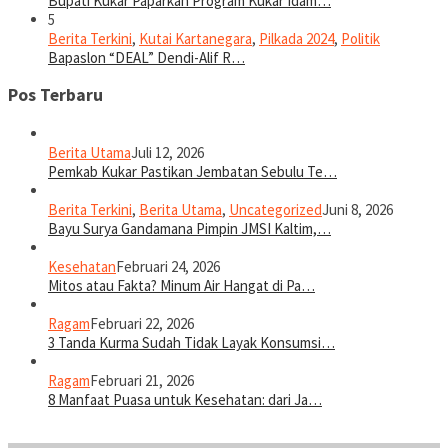
Bupati Kukar Paparkan Program Kukar Idam…
5
Berita Terkini
,
Kutai Kartanegara
,
Pilkada 2024
,
Politik
Bapaslon “DEAL” Dendi-Alif R…
Pos Terbaru
Berita Utama
Juli 12, 2026
Pemkab Kukar Pastikan Jembatan Sebulu Te…
Berita Terkini
,
Berita Utama
,
Uncategorized
Juni 8, 2026
Bayu Surya Gandamana Pimpin JMSI Kaltim,…
Kesehatan
Februari 24, 2026
Mitos atau Fakta? Minum Air Hangat di Pa…
Ragam
Februari 22, 2026
3 Tanda Kurma Sudah Tidak Layak Konsumsi…
Ragam
Februari 21, 2026
8 Manfaat Puasa untuk Kesehatan: dari Ja…