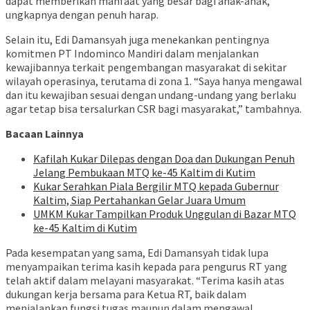
dapat memberikan manfaat yang besar bagi anak-anak,”
ungkapnya dengan penuh harap.
Selain itu, Edi Damansyah juga menekankan pentingnya
komitmen PT Indominco Mandiri dalam menjalankan
kewajibannya terkait pengembangan masyarakat di sekitar
wilayah operasinya, terutama di zona 1. “Saya hanya mengawal
dan itu kewajiban sesuai dengan undang-undang yang berlaku
agar tetap bisa tersalurkan CSR bagi masyarakat,” tambahnya.
Bacaan Lainnya
Kafilah Kukar Dilepas dengan Doa dan Dukungan Penuh
Jelang Pembukaan MTQ ke-45 Kaltim di Kutim
Kukar Serahkan Piala Bergilir MTQ kepada Gubernur
Kaltim, Siap Pertahankan Gelar Juara Umum
UMKM Kukar Tampilkan Produk Unggulan di Bazar MTQ
ke-45 Kaltim di Kutim
Pada kesempatan yang sama, Edi Damansyah tidak lupa
menyampaikan terima kasih kepada para pengurus RT yang
telah aktif dalam melayani masyarakat. “Terima kasih atas
dukungan kerja bersama para Ketua RT, baik dalam
menjalankan fungsi tugas maupun dalam mengawal