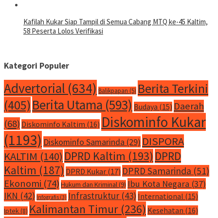
Kafilah Kukar Siap Tampil di Semua Cabang MTQ ke-45 Kaltim,
58 Peserta Lolos Verifikasi
Kategori Populer
Advertorial
(634)
Berita Terkini
Balikpapan
(5)
Berita Utama
(593)
(405)
Daerah
Budaya
(15)
Diskominfo Kukar
(68)
Diskominfo Kaltim
(16)
(1193)
DISPORA
Diskominfo Samarinda
(29)
DPRD Kaltim
(193)
DPRD
KALTIM
(140)
Kaltim
(187)
DPRD Samarinda
(51)
DPRD Kukar
(17)
Ekonomi
(74)
Ibu Kota Negara
(37)
Hukum dan Kriminal
(9)
IKN
(42)
Infrastruktur
(43)
International
(15)
Infografis
(3)
Kalimantan Timur
(236)
Kesehatan
(16)
Iptek
(8)