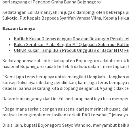
berlangsung di Pendopo Graha Buana Bojonegoro.
Kedatangan Edi Damansyah ini juga didampingi oleh beberapa p
Sukotjo, Plt Kepala Bappeda Syarifah Vanesa Vilna, Kepala H
Bacaan Lainnya
Kafilah Kukar Dilepas dengan Doa dan Dukungan Penuh J
Kukar Serahkan Piala Bergilir MTQ kepada Gubernur Kalt
UMKM Kukar Tampilkan Produk Unggulan di Bazar MTQ ke-
Kedatangannya kali ini ke kabupaten Bojonegoro adalah untuk b
nasional Bojonegoro sudah terlebih dahulu dalam menetapkan 
“Kami juga terus berupaya untuk mengikuti langkah – langkah y
konsep fokusnya dibidang pendidikan, kami juga terus berupaya 
disadari bahwa sekarang kita ditopang dengan SDA yang tidak ter
Dalam kunjungannya kali ini Edi berharap nantinya bisa mempero
“Bagaimana terkait dengan asistensi dari pemerintah pusat, d
realisasi mengimplementasikan terkait DAD tersebut,” jelasnya.
Di sisi lain, bupati Bojonegoro Setyo Wahono, menyambut baik