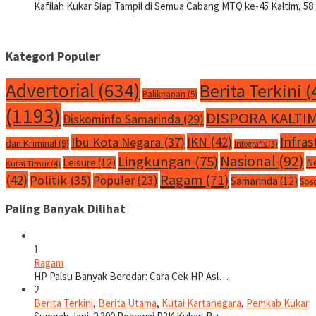
Kafilah Kukar Siap Tampil di Semua Cabang MTQ ke-45 Kaltim, 58 
Kategori Populer
Advertorial
(634)
Berita Terkini
(
Balikpapan
(5)
(1193)
DISPORA KALTI
Diskominfo Samarinda
(29)
IKN
(42)
Infras
Ibu Kota Negara
(37)
dan Kriminal
(9)
Infografis
(3)
Nasional
(92)
Lingkungan
(75)
Leisure
(12)
N
Kutai Timur
(4)
Ragam
(71)
(42)
Politik
(35)
Populer
(23)
Samarinda
(12)
Sos
Paling Banyak Dilihat
1
Ragam
HP Palsu Banyak Beredar: Cara Cek HP Asl…
2
Berita Terkini
,
Berita Utama
,
Kutai Kartanegara
,
Pemkab Kukar