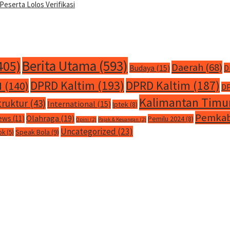
Peserta Lolos Verifikasi
Berita Utama
(593)
405)
Daerah
(68)
Budaya
(15)
D
DPRD Kaltim
(193)
DPRD Kaltim
(187)
M
(140)
DP
Kalimantan Timu
truktur
(43)
International
(15)
Iptek
(8)
Pemkab
Olahraga
(19)
ews
(11)
Pemilu 2024
(8)
Opini
(2)
Pajak & Keuangan
(2)
Uncategorized
(23)
Speak Bola
(9)
ok
(5)