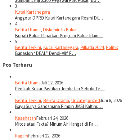
Sumpah Janji 2.300 Pegawai P3K Kukar, Bu…
3
Kutai Kartanegara
Anggota DPRD Kutai Kartanegara Resmi Dil…
4
Berita Utama
,
Diskominfo Kukar
Bupati Kukar Paparkan Program Kukar Idam…
5
Berita Terkini
,
Kutai Kartanegara
,
Pilkada 2024
,
Politik
Bapaslon “DEAL” Dendi-Alif R…
Pos Terbaru
Berita Utama
Juli 12, 2026
Pemkab Kukar Pastikan Jembatan Sebulu Te…
Berita Terkini
,
Berita Utama
,
Uncategorized
Juni 8, 2026
Bayu Surya Gandamana Pimpin JMSI Kaltim,…
Kesehatan
Februari 24, 2026
Mitos atau Fakta? Minum Air Hangat di Pa…
Ragam
Februari 22, 2026