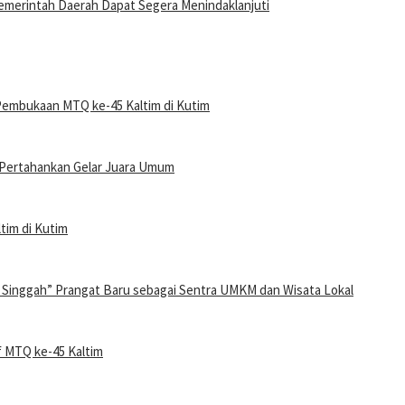
emerintah Daerah Dapat Segera Menindaklanjuti
Pembukaan MTQ ke-45 Kaltim di Kutim
p Pertahankan Gelar Juara Umum
tim di Kutim
 Singgah” Prangat Baru sebagai Sentra UMKM dan Wisata Lokal
f MTQ ke-45 Kaltim