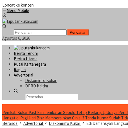
Loncat ke konten
Menu Mobile
Pencarian
Agustus 6, 2026
Berita Terkini
Berita Utama
Kutai Kartanegara
Ragam
Advertorial
Diskominfo Kukar
DPRD Kaltim
Konten Spesial
Pemkab Kukar Pastikan Jembatan Sebulu Tetap Berlanjut, Upaya Pend
Hangat di Pagi Hari Bisa Membersihkan Ginjal
3 Tanda Kurma Sudah Tidak
Beranda
Advertorial
Diskominfo Kukar
Edi Damansyah Langsun