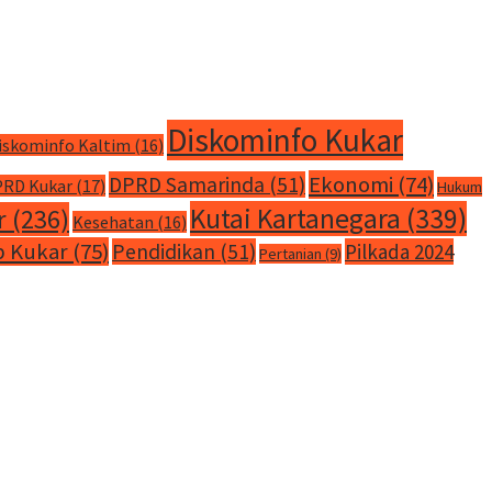
Diskominfo Kukar
iskominfo Kaltim
(16)
Ekonomi
(74)
DPRD Samarinda
(51)
RD Kukar
(17)
Hukum
Kutai Kartanegara
(339)
r
(236)
Kesehatan
(16)
 Kukar
(75)
Pendidikan
(51)
Pilkada 2024
Pertanian
(9)