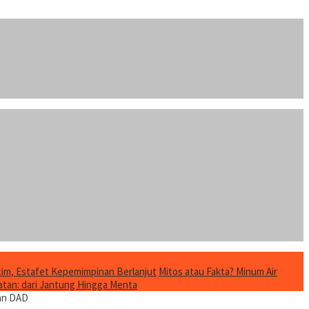
im, Estafet Kepemimpinan Berlanjut
Mitos atau Fakta? Minum Air
tan: dari Jantung Hingga Menta
aan DAD