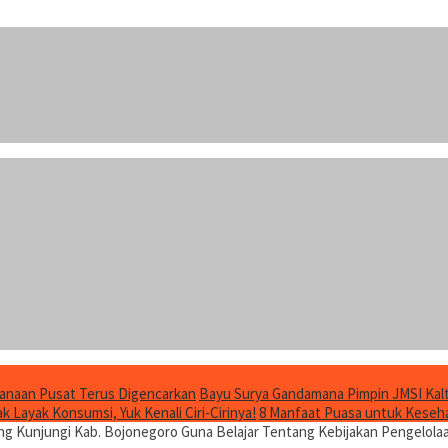
anaan Pusat Terus Digencarkan
Bayu Surya Gandamana Pimpin JMSI Kalt
 Layak Konsumsi, Yuk Kenali Ciri-Cirinya!
8 Manfaat Puasa untuk Keseha
g Kunjungi Kab. Bojonegoro Guna Belajar Tentang Kebijakan Pengelol