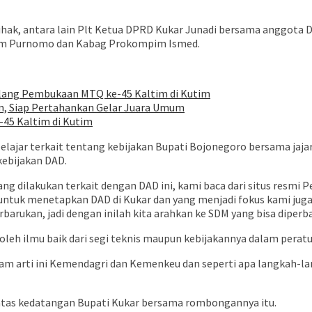
ihak, antara lain Plt Ketua DPRD Kukar Junadi bersama anggota 
ukum Purnomo dan Kabag Prokompim Ismed.
elang Pembukaan MTQ ke-45 Kaltim di Kutim
im, Siap Pertahankan Gelar Juara Umum
45 Kaltim di Kutim
elajar terkait tentang kebijakan Bupati Bojonegoro bersama jaja
kebijakan DAD.
ang dilakukan terkait dengan DAD ini, kami baca dari situs res
untuk menetapkan DAD di Kukar dan yang menjadi fokus kami juga 
barukan, jadi dengan inilah kita arahkan ke SDM yang bisa diperba
leh ilmu baik dari segi teknis maupun kebijakannya dalam peratu
alam arti ini Kemendagri dan Kemenkeu dan seperti apa langkah-
 atas kedatangan Bupati Kukar bersama rombongannya itu.