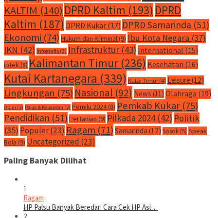
DPRD Kaltim
(193)
DPRD
KALTIM
(140)
Kaltim
(187)
DPRD Samarinda
(51)
DPRD Kukar
(17)
Ekonomi
(74)
Ibu Kota Negara
(37)
Hukum dan Kriminal
(9)
IKN
(42)
Infrastruktur
(43)
International
(15)
Infografis
(3)
Kalimantan Timur
(236)
Kesehatan
(16)
Iptek
(8)
Kutai Kartanegara
(339)
Leisure
(12)
Kutai Timur
(4)
Nasional
(92)
Lingkungan
(75)
Olahraga
(19)
News
(11)
Pemkab Kukar
(75)
Pemilu 2024
(8)
Opini
(2)
Pajak & Keuangan
(2)
Pendidikan
(51)
Pilkada 2024
(42)
Politik
Pertanian
(9)
Ragam
(71)
(35)
Populer
(23)
Samarinda
(12)
Speak
Sosok
(5)
Uncategorized
(23)
Bola
(9)
Paling Banyak Dilihat
1
Ragam
HP Palsu Banyak Beredar: Cara Cek HP Asl…
2