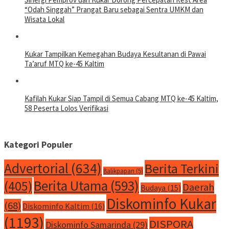
“Odah Singgah” Prangat Baru sebagai Sentra UMKM dan
Wisata Lokal
Kukar Tampilkan Kemegahan Budaya Kesultanan di Pawai
Ta’aruf MTQ ke-45 Kaltim
Kafilah Kukar Siap Tampil di Semua Cabang MTQ ke-45 Kaltim,
58 Peserta Lolos Verifikasi
Kategori Populer
Advertorial
(634)
Berita Terkini
Balikpapan
(5)
Berita Utama
(593)
(405)
Daerah
Budaya
(15)
Diskominfo Kukar
(68)
Diskominfo Kaltim
(16)
(1193)
DISPORA
Diskominfo Samarinda
(29)