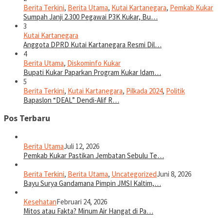
Berita Terkini
,
Berita Utama
,
Kutai Kartanegara
,
Pemkab Kukar
Sumpah Janji 2.300 Pegawai P3K Kukar, Bu…
3
Kutai Kartanegara
Anggota DPRD Kutai Kartanegara Resmi Dil…
4
Berita Utama
,
Diskominfo Kukar
Bupati Kukar Paparkan Program Kukar Idam…
5
Berita Terkini
,
Kutai Kartanegara
,
Pilkada 2024
,
Politik
Bapaslon “DEAL” Dendi-Alif R…
Pos Terbaru
Berita Utama
Juli 12, 2026
Pemkab Kukar Pastikan Jembatan Sebulu Te…
Berita Terkini
,
Berita Utama
,
Uncategorized
Juni 8, 2026
Bayu Surya Gandamana Pimpin JMSI Kaltim,…
Kesehatan
Februari 24, 2026
Mitos atau Fakta? Minum Air Hangat di Pa…