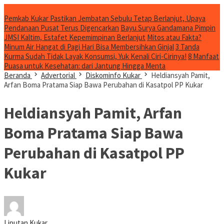
Konten Spesial
Pemkab Kukar Pastikan Jembatan Sebulu Tetap Berlanjut, Upaya
Pendanaan Pusat Terus Digencarkan
Bayu Surya Gandamana Pimpin
JMSI Kaltim, Estafet Kepemimpinan Berlanjut
Mitos atau Fakta?
Minum Air Hangat di Pagi Hari Bisa Membersihkan Ginjal
3 Tanda
Kurma Sudah Tidak Layak Konsumsi, Yuk Kenali Ciri-Cirinya!
8 Manfaat
Puasa untuk Kesehatan: dari Jantung Hingga Menta
Beranda
Advertorial
Diskominfo Kukar
Heldiansyah Pamit,
Arfan Boma Pratama Siap Bawa Perubahan di Kasatpol PP Kukar
Heldiansyah Pamit, Arfan
Boma Pratama Siap Bawa
Perubahan di Kasatpol PP
Kukar
Liputan Kukar