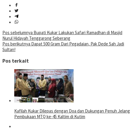
Navigasi
Pos sebelumnya
Bupati Kukar Lakukan Safari Ramadhan di Masjid
Nurul Hidayah Tenggarong Seberang
pos
Pos berikutnya
Dapat 500 Gram Dari Pegadaian, Pak Dede Sah Jadi
Sultan!
Pos terkait
Kafilah Kukar Dilepas dengan Doa dan Dukungan Penuh Jelang
Pembukaan MTQ ke-45 Kaltim di Kutim