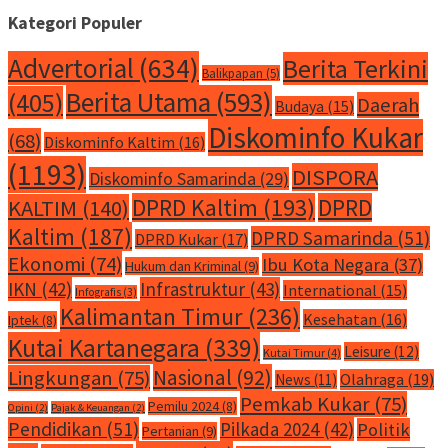
Kategori Populer
Advertorial
(634)
Berita Terkini
Balikpapan
(5)
Berita Utama
(593)
(405)
Daerah
Budaya
(15)
Diskominfo Kukar
(68)
Diskominfo Kaltim
(16)
(1193)
DISPORA
Diskominfo Samarinda
(29)
DPRD Kaltim
(193)
DPRD
KALTIM
(140)
Kaltim
(187)
DPRD Samarinda
(51)
DPRD Kukar
(17)
Ekonomi
(74)
Ibu Kota Negara
(37)
Hukum dan Kriminal
(9)
IKN
(42)
Infrastruktur
(43)
International
(15)
Infografis
(3)
Kalimantan Timur
(236)
Kesehatan
(16)
Iptek
(8)
Kutai Kartanegara
(339)
Leisure
(12)
Kutai Timur
(4)
Nasional
(92)
Lingkungan
(75)
Olahraga
(19)
News
(11)
Pemkab Kukar
(75)
Pemilu 2024
(8)
Opini
(2)
Pajak & Keuangan
(2)
Pendidikan
(51)
Pilkada 2024
(42)
Politik
Pertanian
(9)