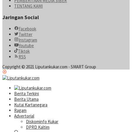
PEMBERITAAN MEDIA SIBER
TENTANG KAMI
Jaringan Social
Facebook
Twitter
Instagram
Youtube
Tiktok
RSS
Copyright © 2021 Liputankukar.com - SMART Group
Berita Terkini
Berita Utama
Kutai Kartanegara
Ragam
Advertorial
Diskominfo Kukar
DPRD Kaltim