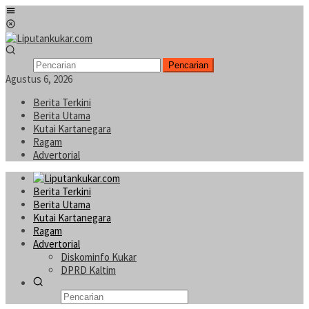
Loncat
Menu
ke
Mobile
konten
Pencarian
Agustus 6, 2026
Berita Terkini
Berita Utama
Kutai Kartanegara
Ragam
Advertorial
Berita Terkini
Berita Utama
Kutai Kartanegara
Ragam
Advertorial
Diskominfo Kukar
DPRD Kaltim