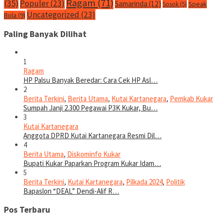
Ragam
(71)
(35)
Populer
(23)
Samarinda
(12)
Speak
Sosok
(5)
Uncategorized
(23)
Bola
(9)
Paling Banyak Dilihat
1
Ragam
HP Palsu Banyak Beredar: Cara Cek HP Asl…
2
Berita Terkini
,
Berita Utama
,
Kutai Kartanegara
,
Pemkab Kukar
Sumpah Janji 2.300 Pegawai P3K Kukar, Bu…
3
Kutai Kartanegara
Anggota DPRD Kutai Kartanegara Resmi Dil…
4
Berita Utama
,
Diskominfo Kukar
Bupati Kukar Paparkan Program Kukar Idam…
5
Berita Terkini
,
Kutai Kartanegara
,
Pilkada 2024
,
Politik
Bapaslon “DEAL” Dendi-Alif R…
Pos Terbaru