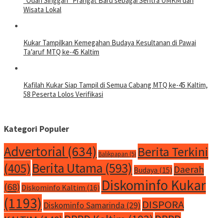
“Odah Singgah” Prangat Baru sebagai Sentra UMKM dan
Wisata Lokal
Kukar Tampilkan Kemegahan Budaya Kesultanan di Pawai
Ta’aruf MTQ ke-45 Kaltim
Kafilah Kukar Siap Tampil di Semua Cabang MTQ ke-45 Kaltim,
58 Peserta Lolos Verifikasi
Kategori Populer
Advertorial
(634)
Berita Terkini
Balikpapan
(5)
Berita Utama
(593)
(405)
Daerah
Budaya
(15)
Diskominfo Kukar
(68)
Diskominfo Kaltim
(16)
(1193)
DISPORA
Diskominfo Samarinda
(29)