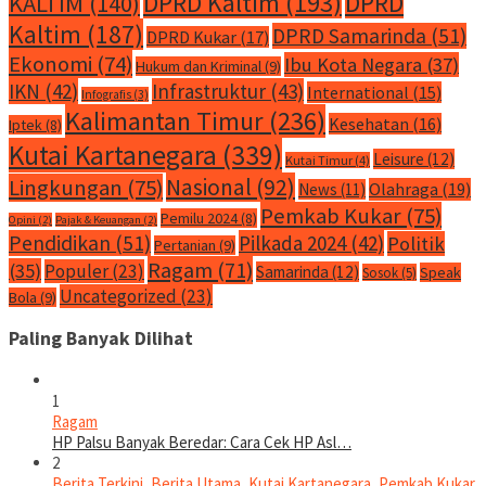
DPRD Kaltim
(193)
DPRD
KALTIM
(140)
Kaltim
(187)
DPRD Samarinda
(51)
DPRD Kukar
(17)
Ekonomi
(74)
Ibu Kota Negara
(37)
Hukum dan Kriminal
(9)
IKN
(42)
Infrastruktur
(43)
International
(15)
Infografis
(3)
Kalimantan Timur
(236)
Kesehatan
(16)
Iptek
(8)
Kutai Kartanegara
(339)
Leisure
(12)
Kutai Timur
(4)
Nasional
(92)
Lingkungan
(75)
Olahraga
(19)
News
(11)
Pemkab Kukar
(75)
Pemilu 2024
(8)
Opini
(2)
Pajak & Keuangan
(2)
Pendidikan
(51)
Pilkada 2024
(42)
Politik
Pertanian
(9)
Ragam
(71)
(35)
Populer
(23)
Samarinda
(12)
Speak
Sosok
(5)
Uncategorized
(23)
Bola
(9)
Paling Banyak Dilihat
1
Ragam
HP Palsu Banyak Beredar: Cara Cek HP Asl…
2
Berita Terkini
,
Berita Utama
,
Kutai Kartanegara
,
Pemkab Kukar