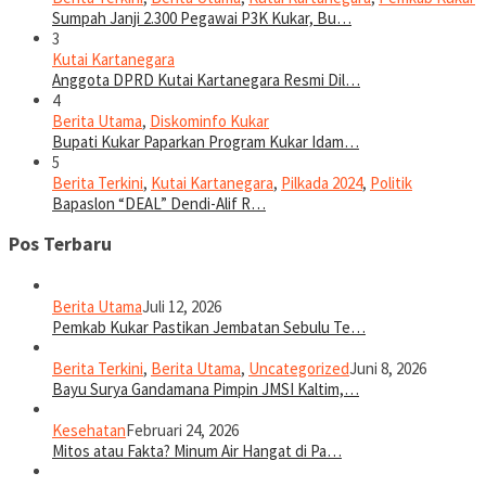
Sumpah Janji 2.300 Pegawai P3K Kukar, Bu…
3
Kutai Kartanegara
Anggota DPRD Kutai Kartanegara Resmi Dil…
4
Berita Utama
,
Diskominfo Kukar
Bupati Kukar Paparkan Program Kukar Idam…
5
Berita Terkini
,
Kutai Kartanegara
,
Pilkada 2024
,
Politik
Bapaslon “DEAL” Dendi-Alif R…
Pos Terbaru
Berita Utama
Juli 12, 2026
Pemkab Kukar Pastikan Jembatan Sebulu Te…
Berita Terkini
,
Berita Utama
,
Uncategorized
Juni 8, 2026
Bayu Surya Gandamana Pimpin JMSI Kaltim,…
Kesehatan
Februari 24, 2026
Mitos atau Fakta? Minum Air Hangat di Pa…