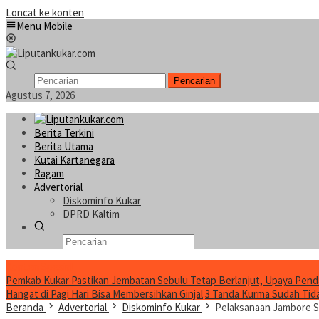
Loncat ke konten
Menu Mobile
Pencarian
Agustus 7, 2026
Berita Terkini
Berita Utama
Kutai Kartanegara
Ragam
Advertorial
Diskominfo Kukar
DPRD Kaltim
Konten Spesial
Pemkab Kukar Pastikan Jembatan Sebulu Tetap Berlanjut, Upaya Pend
Hangat di Pagi Hari Bisa Membersihkan Ginjal
3 Tanda Kurma Sudah Tidak
Beranda
Advertorial
Diskominfo Kukar
Pelaksanaan Jambore S