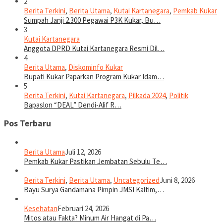
2
Berita Terkini
,
Berita Utama
,
Kutai Kartanegara
,
Pemkab Kukar
Sumpah Janji 2.300 Pegawai P3K Kukar, Bu…
3
Kutai Kartanegara
Anggota DPRD Kutai Kartanegara Resmi Dil…
4
Berita Utama
,
Diskominfo Kukar
Bupati Kukar Paparkan Program Kukar Idam…
5
Berita Terkini
,
Kutai Kartanegara
,
Pilkada 2024
,
Politik
Bapaslon “DEAL” Dendi-Alif R…
Pos Terbaru
Berita Utama
Juli 12, 2026
Pemkab Kukar Pastikan Jembatan Sebulu Te…
Berita Terkini
,
Berita Utama
,
Uncategorized
Juni 8, 2026
Bayu Surya Gandamana Pimpin JMSI Kaltim,…
Kesehatan
Februari 24, 2026
Mitos atau Fakta? Minum Air Hangat di Pa…