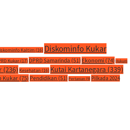
Diskominfo Kukar
iskominfo Kaltim
(16)
Ekonomi
(74)
DPRD Samarinda
(51)
RD Kukar
(17)
Hukum
Kutai Kartanegara
(339)
r
(236)
Kesehatan
(16)
 Kukar
(75)
Pendidikan
(51)
Pilkada 2024
Pertanian
(9)