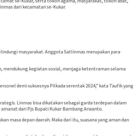
 camat se-Kukar, serta tokoh agama, masyarakat, tokoh adat,
linmas dari kecamatan se-Kukar.
melindungi masyarakat. Anggota Satlinmas merupakan para
n, mendukung kegiatan sosial, menjaga ketentraman selama
rsonel demi suksesnya Pilkada serentak 2024,” kata Taufik yang
ategis. Linmas bisa dikatakan sebagai garda terdepan dalam
n amanat dari Pjs Bupati Kukar Bambang Arwanto.
an masa depan daerah. Maka dari itu, suasana yang aman dan