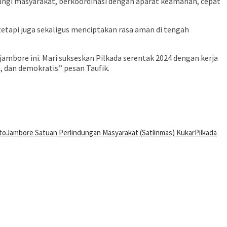
ungi masyarakat, berkoordinasi dengan aparat keamanan, cepat
etapi juga sekaligus menciptakan rasa aman di tengah
bore ini. Mari sukseskan Pilkada serentak 2024 dengan kerja
 dan demokratis.” pesan Taufik.
to
Jambore Satuan Perlindungan Masyarakat (Satlinmas) Kukar
Pilkada