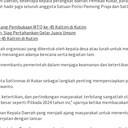
nan Daerah, beberapa kepala perangkat daerah Pemkab Kukar, para
ut hadir juga seluruh anggota Satuan Polisi Pamong Praja dan Sat
elang Pembukaan MTQ ke-45 Kaltim di Kutim
im, Siap Pertahankan Gelar Juara Umum
45 Kaltim di Kutim
ah organisasi yang dibentuk oleh kepala desa atau lurah untuk 
 menangani adanya bencana serta kegiatan lain.
t, membantu pemerintah dalam menjaga keamanan dan ketertiba
ta Satlinmas di Kukar sebagai langkah penting mempersiapkan pe
rwanto.
etertiban, dan perlindungan masyarakat terbilang sangatlah str
sar seperti Pilkada 2024 tahun ini,” ujarnya ketika membacaka
an Kepala Daerah yang menjadi ajang masyarakat untuk menentuk
rjalan dengan lancar.