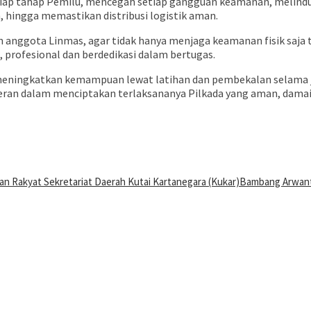
etiap tahap Pemilu, mencegah setiap gangguan keamanan, melind
, hingga memastikan distribusi logistik aman.
anggota Linmas, agar tidak hanya menjaga keamanan fisik saja t
 profesional dan berdedikasi dalam bertugas.
ningkatkan kemampuan lewat latihan dan pembekalan selama jam
peran dalam menciptakan terlaksananya Pilkada yang aman, damai,
an Rakyat Sekretariat Daerah Kutai Kartanegara (Kukar)
Bambang Arwan