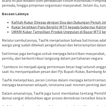
Acara ini pun dihadiri oleh perwakilan Forum Koordinasi Pimpi
pemuda, hingga pimpinan organisasi masyarakat. Selain itu, tur
Bacaan Lainnya
Kafilah Kukar Dilepas dengan Doa dan Dukungan Penuh J
Kukar Serahkan Piala Bergilir MTQ kepada Gubernur Kalt
UMKM Kukar Tampilkan Produk Unggulan di Bazar MTQ ke-
Melalui sambutannya, Taufik menjelaskan bahwa Satlinmas adal
warga yang sudah dibekali pengetahuan dan keterampilan dalam
Satlinmas juga bertugas untuk menjaga ketertiban masyaraka
pemilu, dan berkontribusi langsung dalam pertahanan negara.
“Jambore ini menjadi ajang pertemuan besar bagi seluruh anggo
saat itu menyampaikan pesan dari Pjs Bupati Kukar, Bambang A
Taufik melanjutkan, peran Linmas dalam menjaga ketentraman, k
menjaga keamanan wilayah, terutama saat momen penting dan be
Dalam amanatnya, Taufik juga turut membahas tentang Pemilih
damai sangat dibutuhkan agar proses demokrasi tersebut bisa be