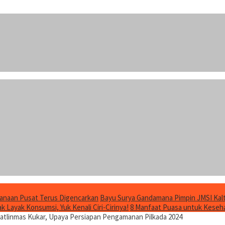
anaan Pusat Terus Digencarkan
Bayu Surya Gandamana Pimpin JMSI Kalt
 Layak Konsumsi, Yuk Kenali Ciri-Cirinya!
8 Manfaat Puasa untuk Keseha
atlinmas Kukar, Upaya Persiapan Pengamanan Pilkada 2024