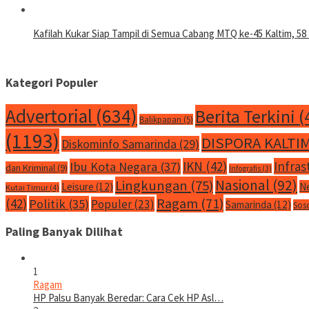
Kafilah Kukar Siap Tampil di Semua Cabang MTQ ke-45 Kaltim, 58 
Kategori Populer
Advertorial
(634)
Berita Terkini
(
Balikpapan
(5)
(1193)
DISPORA KALTI
Diskominfo Samarinda
(29)
IKN
(42)
Infras
Ibu Kota Negara
(37)
dan Kriminal
(9)
Infografis
(3)
Nasional
(92)
Lingkungan
(75)
Leisure
(12)
N
Kutai Timur
(4)
Ragam
(71)
(42)
Politik
(35)
Populer
(23)
Samarinda
(12)
Sos
Paling Banyak Dilihat
1
Ragam
HP Palsu Banyak Beredar: Cara Cek HP Asl…