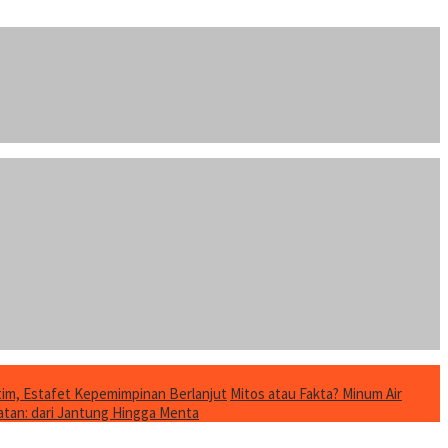
im, Estafet Kepemimpinan Berlanjut
Mitos atau Fakta? Minum Air
tan: dari Jantung Hingga Menta