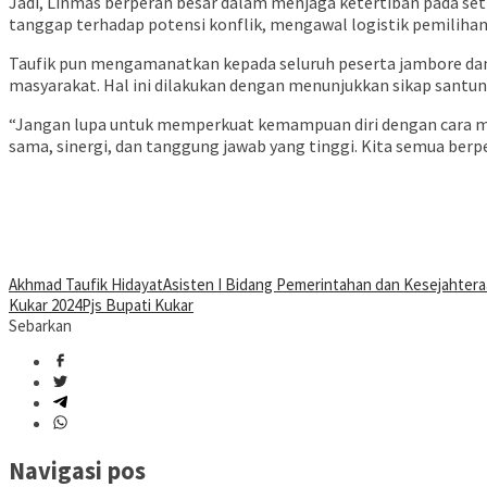
Jadi, Linmas berperan besar dalam menjaga ketertiban pada s
tanggap terhadap potensi konflik, mengawal logistik pemilihan
Taufik pun mengamanatkan kepada seluruh peserta jambore dan 
masyarakat. Hal ini dilakukan dengan menunjukkan sikap santun,
“Jangan lupa untuk memperkuat kemampuan diri dengan cara me
sama, sinergi, dan tanggung jawab yang tinggi. Kita semua ber
Akhmad Taufik Hidayat
Asisten I Bidang Pemerintahan dan Kesejahtera
Kukar 2024
Pjs Bupati Kukar
Sebarkan
Navigasi pos