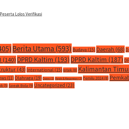
Peserta Lolos Verifikasi
Berita Utama
(593)
405)
Daerah
(68)
Budaya
(15)
D
DPRD Kaltim
(193)
DPRD Kaltim
(187)
M
(140)
DP
Kalimantan Timu
truktur
(43)
International
(15)
Iptek
(8)
Pemkab
Olahraga
(19)
ews
(11)
Pemilu 2024
(8)
Opini
(2)
Pajak & Keuangan
(2)
Uncategorized
(23)
Speak Bola
(9)
ok
(5)