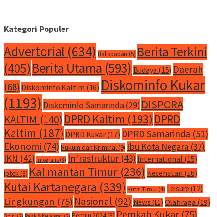
Kategori Populer
Advertorial
(634)
Berita Terkini
Balikpapan
(5)
Berita Utama
(593)
(405)
Daerah
Budaya
(15)
Diskominfo Kukar
(68)
Diskominfo Kaltim
(16)
(1193)
DISPORA
Diskominfo Samarinda
(29)
DPRD Kaltim
(193)
DPRD
KALTIM
(140)
Kaltim
(187)
DPRD Samarinda
(51)
DPRD Kukar
(17)
Ekonomi
(74)
Ibu Kota Negara
(37)
Hukum dan Kriminal
(9)
IKN
(42)
Infrastruktur
(43)
International
(15)
Infografis
(3)
Kalimantan Timur
(236)
Kesehatan
(16)
Iptek
(8)
Kutai Kartanegara
(339)
Leisure
(12)
Kutai Timur
(4)
Nasional
(92)
Lingkungan
(75)
Olahraga
(19)
News
(11)
Pemkab Kukar
(75)
Pemilu 2024
(8)
Opini
(2)
Pajak & Keuangan
(2)