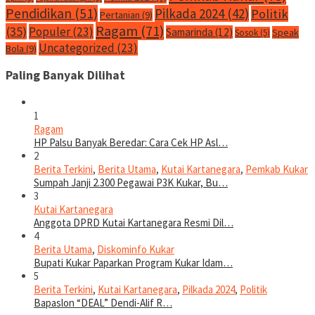
Pendidikan
(51)
Pilkada 2024
(42)
Politik
Pertanian
(9)
Ragam
(71)
(35)
Populer
(23)
Samarinda
(12)
Speak
Sosok
(5)
Uncategorized
(23)
Bola
(9)
Paling Banyak Dilihat
1
Ragam
HP Palsu Banyak Beredar: Cara Cek HP Asl…
2
Berita Terkini
,
Berita Utama
,
Kutai Kartanegara
,
Pemkab Kukar
Sumpah Janji 2.300 Pegawai P3K Kukar, Bu…
3
Kutai Kartanegara
Anggota DPRD Kutai Kartanegara Resmi Dil…
4
Berita Utama
,
Diskominfo Kukar
Bupati Kukar Paparkan Program Kukar Idam…
5
Berita Terkini
,
Kutai Kartanegara
,
Pilkada 2024
,
Politik
Bapaslon “DEAL” Dendi-Alif R…