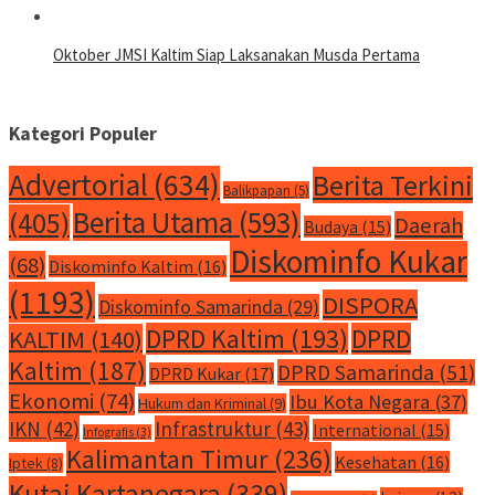
Oktober JMSI Kaltim Siap Laksanakan Musda Pertama
Kategori Populer
Advertorial
(634)
Berita Terkini
Balikpapan
(5)
Berita Utama
(593)
(405)
Daerah
Budaya
(15)
Diskominfo Kukar
(68)
Diskominfo Kaltim
(16)
(1193)
DISPORA
Diskominfo Samarinda
(29)
DPRD Kaltim
(193)
DPRD
KALTIM
(140)
Kaltim
(187)
DPRD Samarinda
(51)
DPRD Kukar
(17)
Ekonomi
(74)
Ibu Kota Negara
(37)
Hukum dan Kriminal
(9)
IKN
(42)
Infrastruktur
(43)
International
(15)
Infografis
(3)
Kalimantan Timur
(236)
Kesehatan
(16)
Iptek
(8)
Kutai Kartanegara
(339)