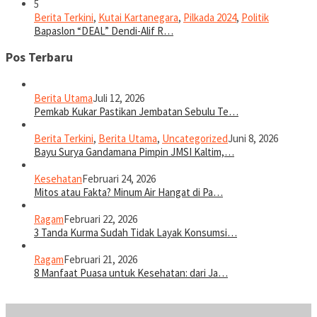
5
Berita Terkini
,
Kutai Kartanegara
,
Pilkada 2024
,
Politik
Bapaslon “DEAL” Dendi-Alif R…
Pos Terbaru
Berita Utama
Juli 12, 2026
Pemkab Kukar Pastikan Jembatan Sebulu Te…
Berita Terkini
,
Berita Utama
,
Uncategorized
Juni 8, 2026
Bayu Surya Gandamana Pimpin JMSI Kaltim,…
Kesehatan
Februari 24, 2026
Mitos atau Fakta? Minum Air Hangat di Pa…
Ragam
Februari 22, 2026
3 Tanda Kurma Sudah Tidak Layak Konsumsi…
Ragam
Februari 21, 2026
8 Manfaat Puasa untuk Kesehatan: dari Ja…