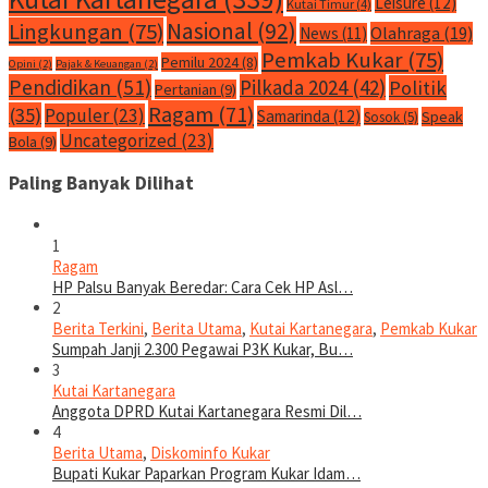
Leisure
(12)
Kutai Timur
(4)
Nasional
(92)
Lingkungan
(75)
Olahraga
(19)
News
(11)
Pemkab Kukar
(75)
Pemilu 2024
(8)
Opini
(2)
Pajak & Keuangan
(2)
Pendidikan
(51)
Pilkada 2024
(42)
Politik
Pertanian
(9)
Ragam
(71)
(35)
Populer
(23)
Samarinda
(12)
Speak
Sosok
(5)
Uncategorized
(23)
Bola
(9)
Paling Banyak Dilihat
1
Ragam
HP Palsu Banyak Beredar: Cara Cek HP Asl…
2
Berita Terkini
,
Berita Utama
,
Kutai Kartanegara
,
Pemkab Kukar
Sumpah Janji 2.300 Pegawai P3K Kukar, Bu…
3
Kutai Kartanegara
Anggota DPRD Kutai Kartanegara Resmi Dil…
4
Berita Utama
,
Diskominfo Kukar
Bupati Kukar Paparkan Program Kukar Idam…