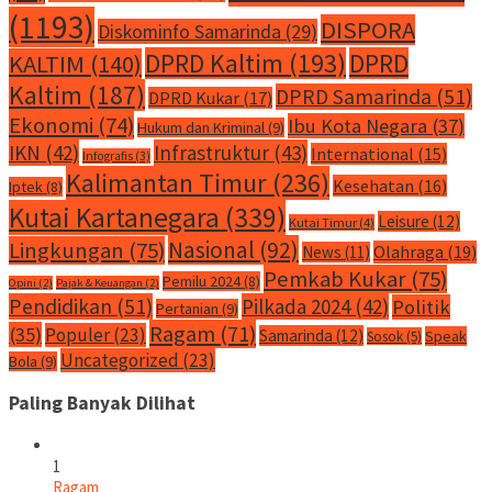
(1193)
DISPORA
Diskominfo Samarinda
(29)
DPRD Kaltim
(193)
DPRD
KALTIM
(140)
Kaltim
(187)
DPRD Samarinda
(51)
DPRD Kukar
(17)
Ekonomi
(74)
Ibu Kota Negara
(37)
Hukum dan Kriminal
(9)
IKN
(42)
Infrastruktur
(43)
International
(15)
Infografis
(3)
Kalimantan Timur
(236)
Kesehatan
(16)
Iptek
(8)
Kutai Kartanegara
(339)
Leisure
(12)
Kutai Timur
(4)
Nasional
(92)
Lingkungan
(75)
Olahraga
(19)
News
(11)
Pemkab Kukar
(75)
Pemilu 2024
(8)
Opini
(2)
Pajak & Keuangan
(2)
Pendidikan
(51)
Pilkada 2024
(42)
Politik
Pertanian
(9)
Ragam
(71)
(35)
Populer
(23)
Samarinda
(12)
Speak
Sosok
(5)
Uncategorized
(23)
Bola
(9)
Paling Banyak Dilihat
1
Ragam