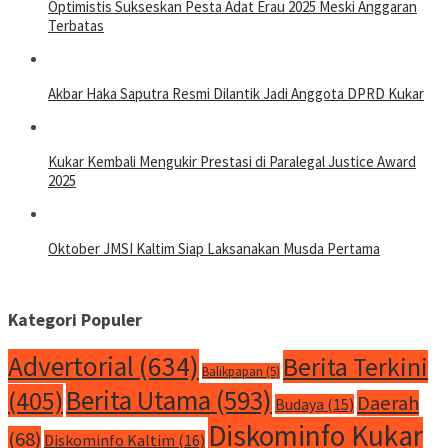
Optimistis Sukseskan Pesta Adat Erau 2025 Meski Anggaran
Terbatas
Akbar Haka Saputra Resmi Dilantik Jadi Anggota DPRD Kukar
Kukar Kembali Mengukir Prestasi di Paralegal Justice Award
2025
Oktober JMSI Kaltim Siap Laksanakan Musda Pertama
Kategori Populer
Advertorial
(634)
Berita Terkini
Balikpapan
(5)
Berita Utama
(593)
(405)
Daerah
Budaya
(15)
Diskominfo Kukar
(68)
Diskominfo Kaltim
(16)