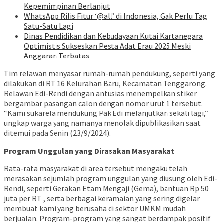
Kepemimpinan Berlanjut
WhatsApp Rilis Fitur ‘@all’ di Indonesia, Gak Perlu Tag
Satu-Satu Lagi
Dinas Pendidikan dan Kebudayaan Kutai Kartanegara
Optimistis Sukseskan Pesta Adat Erau 2025 Meski
Anggaran Terbatas
Tim relawan menyasar rumah-rumah pendukung, seperti yang
dilakukan di RT 16 Kelurahan Baru, Kecamatan Tenggarong.
Relawan Edi-Rendi dengan antusias menempelkan stiker
bergambar pasangan calon dengan nomor urut 1 tersebut.
“Kami sukarela mendukung Pak Edi melanjutkan sekali lagi,”
ungkap warga yang namanya menolak dipublikasikan saat
ditemui pada Senin (23/9/2024).
Program Unggulan yang Dirasakan Masyarakat
Rata-rata masyarakat di area tersebut mengaku telah
merasakan sejumlah program unggulan yang diusung oleh Edi-
Rendi, seperti Gerakan Etam Mengaji (Gema), bantuan Rp 50
juta per RT , serta berbagai keramaian yang sering digelar
membuat kami yang berusaha di sektor UMKM mudah
berjualan. Program-program yang sangat berdampak positif