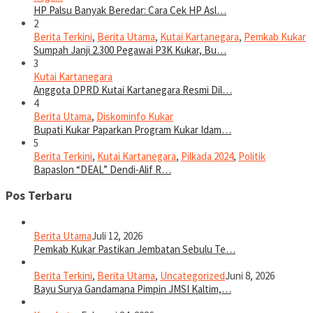
HP Palsu Banyak Beredar: Cara Cek HP Asl…
2
Berita Terkini
,
Berita Utama
,
Kutai Kartanegara
,
Pemkab Kukar
Sumpah Janji 2.300 Pegawai P3K Kukar, Bu…
3
Kutai Kartanegara
Anggota DPRD Kutai Kartanegara Resmi Dil…
4
Berita Utama
,
Diskominfo Kukar
Bupati Kukar Paparkan Program Kukar Idam…
5
Berita Terkini
,
Kutai Kartanegara
,
Pilkada 2024
,
Politik
Bapaslon “DEAL” Dendi-Alif R…
Pos Terbaru
Berita Utama
Juli 12, 2026
Pemkab Kukar Pastikan Jembatan Sebulu Te…
Berita Terkini
,
Berita Utama
,
Uncategorized
Juni 8, 2026
Bayu Surya Gandamana Pimpin JMSI Kaltim,…