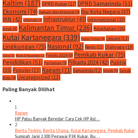
Kaltim
(187)
DPRD Samarinda
(51)
DPRD Kukar
(17)
Ekonomi
(74)
Ibu Kota Negara
(37)
Hukum dan Kriminal
(9)
IKN
(42)
Infrastruktur
(43)
International
(15)
Infografis
(3)
Kalimantan Timur
(236)
Kesehatan
(16)
Iptek
(8)
Kutai Kartanegara
(339)
Leisure
(12)
Kutai Timur
(4)
Nasional
(92)
Lingkungan
(75)
Olahraga
(19)
News
(11)
Pemkab Kukar
(75)
Pemilu 2024
(8)
Opini
(2)
Pajak & Keuangan
(2)
Pendidikan
(51)
Pilkada 2024
(42)
Politik
Pertanian
(9)
Ragam
(71)
(35)
Populer
(23)
Samarinda
(12)
Speak
Sosok
(5)
Uncategorized
(23)
Bola
(9)
Paling Banyak Dilihat
1
Ragam
HP Palsu Banyak Beredar: Cara Cek HP Asl…
2
Berita Terkini
,
Berita Utama
,
Kutai Kartanegara
,
Pemkab Kukar
Sumpah Janji 2.300 Pegawai P3K Kukar, Bu…