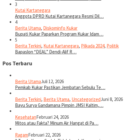
3
Kutai Kartanegara
Anggota DPRD Kutai Kartanegara Resmi Dil…
4
Berita Utama
,
Diskominfo Kukar
Bupati Kukar Paparkan Program Kukar Idam…
5
Berita Terkini
,
Kutai Kartanegara
,
Pilkada 2024
,
Politik
Bapaslon “DEAL” Dendi-Alif R…
Pos Terbaru
Berita Utama
Juli 12, 2026
Pemkab Kukar Pastikan Jembatan Sebulu Te…
Berita Terkini
,
Berita Utama
,
Uncategorized
Juni 8, 2026
Bayu Surya Gandamana Pimpin JMSI Kaltim,…
Kesehatan
Februari 24, 2026
Mitos atau Fakta? Minum Air Hangat di Pa…
Ragam
Februari 22, 2026