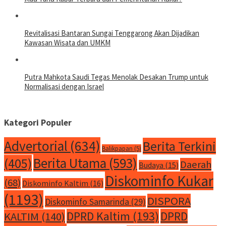
Revitalisasi Bantaran Sungai Tenggarong Akan Dijadikan
Kawasan Wisata dan UMKM
Putra Mahkota Saudi Tegas Menolak Desakan Trump untuk
Normalisasi dengan Israel
Kategori Populer
Advertorial
(634)
Berita Terkini
Balikpapan
(5)
Berita Utama
(593)
(405)
Daerah
Budaya
(15)
Diskominfo Kukar
(68)
Diskominfo Kaltim
(16)
(1193)
DISPORA
Diskominfo Samarinda
(29)
DPRD Kaltim
(193)
DPRD
KALTIM
(140)