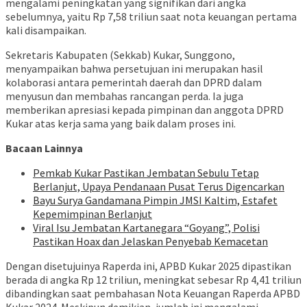
mengalami peningkatan yang signifikan dari angka
sebelumnya, yaitu Rp 7,58 triliun saat nota keuangan pertama
kali disampaikan.
Sekretaris Kabupaten (Sekkab) Kukar, Sunggono,
menyampaikan bahwa persetujuan ini merupakan hasil
kolaborasi antara pemerintah daerah dan DPRD dalam
menyusun dan membahas rancangan perda. Ia juga
memberikan apresiasi kepada pimpinan dan anggota DPRD
Kukar atas kerja sama yang baik dalam proses ini.
Bacaan Lainnya
Pemkab Kukar Pastikan Jembatan Sebulu Tetap
Berlanjut, Upaya Pendanaan Pusat Terus Digencarkan
Bayu Surya Gandamana Pimpin JMSI Kaltim, Estafet
Kepemimpinan Berlanjut
Viral Isu Jembatan Kartanegara “Goyang”, Polisi
Pastikan Hoax dan Jelaskan Penyebab Kemacetan
Dengan disetujuinya Raperda ini, APBD Kukar 2025 dipastikan
berada di angka Rp 12 triliun, meningkat sebesar Rp 4,41 triliun
dibandingkan saat pembahasan Nota Keuangan Raperda APBD