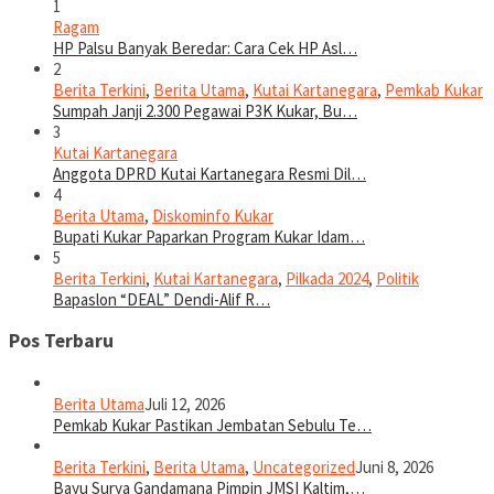
1
Ragam
HP Palsu Banyak Beredar: Cara Cek HP Asl…
2
Berita Terkini
,
Berita Utama
,
Kutai Kartanegara
,
Pemkab Kukar
Sumpah Janji 2.300 Pegawai P3K Kukar, Bu…
3
Kutai Kartanegara
Anggota DPRD Kutai Kartanegara Resmi Dil…
4
Berita Utama
,
Diskominfo Kukar
Bupati Kukar Paparkan Program Kukar Idam…
5
Berita Terkini
,
Kutai Kartanegara
,
Pilkada 2024
,
Politik
Bapaslon “DEAL” Dendi-Alif R…
Pos Terbaru
Berita Utama
Juli 12, 2026
Pemkab Kukar Pastikan Jembatan Sebulu Te…
Berita Terkini
,
Berita Utama
,
Uncategorized
Juni 8, 2026
Bayu Surya Gandamana Pimpin JMSI Kaltim,…