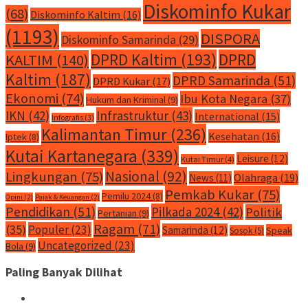
Diskominfo Kukar
(68)
Diskominfo Kaltim
(16)
(1193)
DISPORA
Diskominfo Samarinda
(29)
DPRD Kaltim
(193)
DPRD
KALTIM
(140)
Kaltim
(187)
DPRD Samarinda
(51)
DPRD Kukar
(17)
Ekonomi
(74)
Ibu Kota Negara
(37)
Hukum dan Kriminal
(9)
IKN
(42)
Infrastruktur
(43)
International
(15)
Infografis
(3)
Kalimantan Timur
(236)
Kesehatan
(16)
Iptek
(8)
Kutai Kartanegara
(339)
Leisure
(12)
Kutai Timur
(4)
Nasional
(92)
Lingkungan
(75)
Olahraga
(19)
News
(11)
Pemkab Kukar
(75)
Pemilu 2024
(8)
Opini
(2)
Pajak & Keuangan
(2)
Pendidikan
(51)
Pilkada 2024
(42)
Politik
Pertanian
(9)
Ragam
(71)
(35)
Populer
(23)
Samarinda
(12)
Speak
Sosok
(5)
Uncategorized
(23)
Bola
(9)
Paling Banyak Dilihat