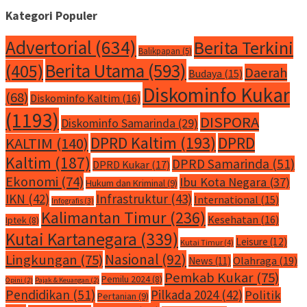
Kategori Populer
Advertorial
(634)
Berita Terkini
Balikpapan
(5)
Berita Utama
(593)
(405)
Daerah
Budaya
(15)
Diskominfo Kukar
(68)
Diskominfo Kaltim
(16)
(1193)
DISPORA
Diskominfo Samarinda
(29)
DPRD Kaltim
(193)
DPRD
KALTIM
(140)
Kaltim
(187)
DPRD Samarinda
(51)
DPRD Kukar
(17)
Ekonomi
(74)
Ibu Kota Negara
(37)
Hukum dan Kriminal
(9)
IKN
(42)
Infrastruktur
(43)
International
(15)
Infografis
(3)
Kalimantan Timur
(236)
Kesehatan
(16)
Iptek
(8)
Kutai Kartanegara
(339)
Leisure
(12)
Kutai Timur
(4)
Nasional
(92)
Lingkungan
(75)
Olahraga
(19)
News
(11)
Pemkab Kukar
(75)
Pemilu 2024
(8)
Opini
(2)
Pajak & Keuangan
(2)
Pendidikan
(51)
Pilkada 2024
(42)
Politik
Pertanian
(9)