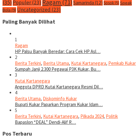
Ragam
(71)
(35)
Populer
(23)
Samarinda
(12)
Speak
Sosok
(5)
Uncategorized
(23)
Bola
(9)
Paling Banyak Dilihat
1
Ragam
HP Palsu Banyak Beredar: Cara Cek HP Asl…
2
Berita Terkini
,
Berita Utama
,
Kutai Kartanegara
,
Pemkab Kukar
Sumpah Janji 2.300 Pegawai P3K Kukar, Bu…
3
Kutai Kartanegara
Anggota DPRD Kutai Kartanegara Resmi Dil…
4
Berita Utama
,
Diskominfo Kukar
Bupati Kukar Paparkan Program Kukar Idam…
5
Berita Terkini
,
Kutai Kartanegara
,
Pilkada 2024
,
Politik
Bapaslon “DEAL” Dendi-Alif R…
Pos Terbaru