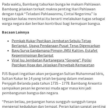
Pada waktu, Bambang taburkan bunga ke makam Pahlawan.
Bambang jelaskan terkait makna penting Hari Pahlawan
dengan tajuk “Teladani Pahlawanmu, Cintai Negerimu.” Ia
tegaskan kalau mencintai itu berarti melakukan tugas sebagai
warga negara dan berikan kontribusi bagi kemajuan bangsa.
Bacaan Lainnya
Pemkab Kukar Pastikan Jembatan Sebulu Tetap
Berlanjut, Upaya Pendanaan Pusat Terus Digencarkan
Bayu Surya Gandamana Pimpin JMSI Kaltim, Estafet
Kepemimpinan Berlanjut
Viral Isu Jembatan Kartanegara “Goyang”, Polisi
Pastikan Hoax dan Jelaskan Penyebab Kemacetan
PJS Bupati ingatkan akan perjuangan Sultan Muhammad Idris,
Sultan Kukar ke 14 yang telah berjuang dalam melawan
Penjajah Belanda pada tahun 1735 – 1778. Bambang Arwanto
sampaikan pesan ke generasi muda agar masa kini jadi
pembangunan bangsa dan negara.
“Pesan beliau, perjuangan harus sungguh-sungguh tanpa
mengenal kedudukan dan tempat. Peran kalian sangat penting