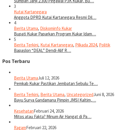
Sumpah Janji 2.300 Pegawai P3K Kukar, Bu…
3
Kutai Kartanegara
Anggota DPRD Kutai Kartanegara Resmi Dil…
4
Berita Utama
,
Diskominfo Kukar
Bupati Kukar Paparkan Program Kukar Idam…
5
Berita Terkini
,
Kutai Kartanegara
,
Pilkada 2024
,
Politik
Bapaslon “DEAL” Dendi-Alif R…
Pos Terbaru
Berita Utama
Juli 12, 2026
Pemkab Kukar Pastikan Jembatan Sebulu Te…
Berita Terkini
,
Berita Utama
,
Uncategorized
Juni 8, 2026
Bayu Surya Gandamana Pimpin JMSI Kaltim,…
Kesehatan
Februari 24, 2026
Mitos atau Fakta? Minum Air Hangat di Pa…
Ragam
Februari 22, 2026