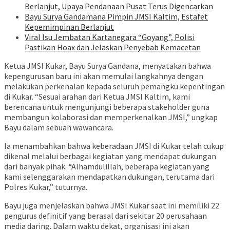
Berlanjut, Upaya Pendanaan Pusat Terus Digencarkan
Bayu Surya Gandamana Pimpin JMSI Kaltim, Estafet
Kepemimpinan Berlanjut
Viral Isu Jembatan Kartanegara “Goyang”, Polisi
Pastikan Hoax dan Jelaskan Penyebab Kemacetan
Ketua JMSI Kukar, Bayu Surya Gandana, menyatakan bahwa
kepengurusan baru ini akan memulai langkahnya dengan
melakukan perkenalan kepada seluruh pemangku kepentingan
di Kukar. “Sesuai arahan dari Ketua JMSI Kaltim, kami
berencana untuk mengunjungi beberapa stakeholder guna
membangun kolaborasi dan memperkenalkan JMSI,” ungkap
Bayu dalam sebuah wawancara.
Ia menambahkan bahwa keberadaan JMSI di Kukar telah cukup
dikenal melalui berbagai kegiatan yang mendapat dukungan
dari banyak pihak. “Alhamdulillah, beberapa kegiatan yang
kami selenggarakan mendapatkan dukungan, terutama dari
Polres Kukar,” tuturnya.
Bayu juga menjelaskan bahwa JMSI Kukar saat ini memiliki 22
pengurus definitif yang berasal dari sekitar 20 perusahaan
media daring. Dalam waktu dekat, organisasi ini akan