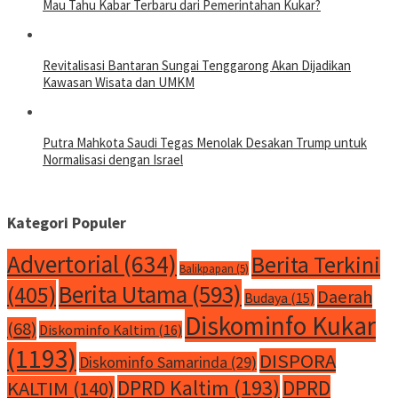
Mau Tahu Kabar Terbaru dari Pemerintahan Kukar?
Revitalisasi Bantaran Sungai Tenggarong Akan Dijadikan
Kawasan Wisata dan UMKM
Putra Mahkota Saudi Tegas Menolak Desakan Trump untuk
Normalisasi dengan Israel
Kategori Populer
Advertorial
(634)
Berita Terkini
Balikpapan
(5)
Berita Utama
(593)
(405)
Daerah
Budaya
(15)
Diskominfo Kukar
(68)
Diskominfo Kaltim
(16)
(1193)
DISPORA
Diskominfo Samarinda
(29)
DPRD Kaltim
(193)
DPRD
KALTIM
(140)