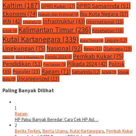
Kaltim
(187)
DPRD Samarinda
(51)
DPRD Kukar
(17)
Ekonomi
(74)
Ibu Kota Negara
(37)
Hukum dan Kriminal
(9)
IKN
(42)
Infrastruktur
(43)
International
(15)
Infografis
(3)
Kalimantan Timur
(236)
Kesehatan
(16)
Iptek
(8)
Kutai Kartanegara
(339)
Leisure
(12)
Kutai Timur
(4)
Nasional
(92)
Lingkungan
(75)
Olahraga
(19)
News
(11)
Pemkab Kukar
(75)
Pemilu 2024
(8)
Opini
(2)
Pajak & Keuangan
(2)
Pendidikan
(51)
Pilkada 2024
(42)
Politik
Pertanian
(9)
Ragam
(71)
(35)
Populer
(23)
Samarinda
(12)
Speak
Sosok
(5)
Uncategorized
(23)
Bola
(9)
Paling Banyak Dilihat
1
Ragam
HP Palsu Banyak Beredar: Cara Cek HP Asl…
2
Berita Terkini
,
Berita Utama
,
Kutai Kartanegara
,
Pemkab Kukar