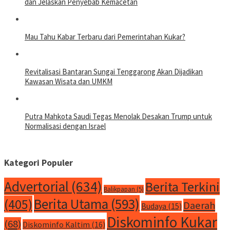
dan Jelaskan Penyebab Kemacetan
Mau Tahu Kabar Terbaru dari Pemerintahan Kukar?
Revitalisasi Bantaran Sungai Tenggarong Akan Dijadikan
Kawasan Wisata dan UMKM
Putra Mahkota Saudi Tegas Menolak Desakan Trump untuk
Normalisasi dengan Israel
Kategori Populer
Advertorial
(634)
Berita Terkini
Balikpapan
(5)
Berita Utama
(593)
(405)
Daerah
Budaya
(15)
Diskominfo Kukar
(68)
Diskominfo Kaltim
(16)