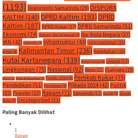
(1193)
DISPORA
Diskominfo Samarinda
(29)
DPRD Kaltim
(193)
DPRD
KALTIM
(140)
Kaltim
(187)
DPRD Samarinda
(51)
DPRD Kukar
(17)
Ekonomi
(74)
Ibu Kota Negara
(37)
Hukum dan Kriminal
(9)
IKN
(42)
Infrastruktur
(43)
International
(15)
Infografis
(3)
Kalimantan Timur
(236)
Kesehatan
(16)
Iptek
(8)
Kutai Kartanegara
(339)
Leisure
(12)
Kutai Timur
(4)
Nasional
(92)
Lingkungan
(75)
Olahraga
(19)
News
(11)
Pemkab Kukar
(75)
Pemilu 2024
(8)
Opini
(2)
Pajak & Keuangan
(2)
Pendidikan
(51)
Pilkada 2024
(42)
Politik
Pertanian
(9)
Ragam
(71)
(35)
Populer
(23)
Samarinda
(12)
Speak
Sosok
(5)
Uncategorized
(23)
Bola
(9)
Paling Banyak Dilihat
1
Ragam