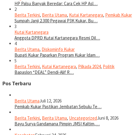
HP Palsu Banyak Beredar: Cara Cek HP Asl…
2
Berita Terkini
,
Berita Utama
,
Kutai Kartanegara
,
Pemkab Kukar
Sumpah Janji 2.300 Pegawai P3K Kukar, Bu…
3
Kutai Kartanegara
Anggota DPRD Kutai Kartanegara Resmi Dil…
4
Berita Utama
,
Diskominfo Kukar
Bupati Kukar Paparkan Program Kukar Idam…
5
Berita Terkini
,
Kutai Kartanegara
,
Pilkada 2024
,
Politik
Bapaslon “DEAL” Dendi-Alif R…
Pos Terbaru
Berita Utama
Juli 12, 2026
Pemkab Kukar Pastikan Jembatan Sebulu Te…
Berita Terkini
,
Berita Utama
,
Uncategorized
Juni 8, 2026
Bayu Surya Gandamana Pimpin JMSI Kaltim,…