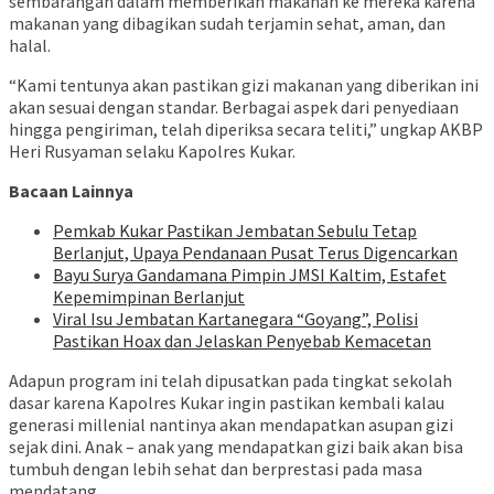
sembarangan dalam memberikan makanan ke mereka karena
makanan yang dibagikan sudah terjamin sehat, aman, dan
halal.
“Kami tentunya akan pastikan gizi makanan yang diberikan ini
akan sesuai dengan standar. Berbagai aspek dari penyediaan
hingga pengiriman, telah diperiksa secara teliti,” ungkap AKBP
Heri Rusyaman selaku Kapolres Kukar.
Bacaan Lainnya
Pemkab Kukar Pastikan Jembatan Sebulu Tetap
Berlanjut, Upaya Pendanaan Pusat Terus Digencarkan
Bayu Surya Gandamana Pimpin JMSI Kaltim, Estafet
Kepemimpinan Berlanjut
Viral Isu Jembatan Kartanegara “Goyang”, Polisi
Pastikan Hoax dan Jelaskan Penyebab Kemacetan
Adapun program ini telah dipusatkan pada tingkat sekolah
dasar karena Kapolres Kukar ingin pastikan kembali kalau
generasi millenial nantinya akan mendapatkan asupan gizi
sejak dini. Anak – anak yang mendapatkan gizi baik akan bisa
tumbuh dengan lebih sehat dan berprestasi pada masa
mendatang.