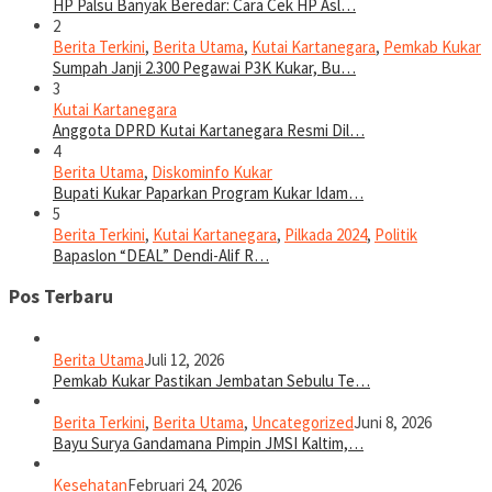
HP Palsu Banyak Beredar: Cara Cek HP Asl…
2
Berita Terkini
,
Berita Utama
,
Kutai Kartanegara
,
Pemkab Kukar
Sumpah Janji 2.300 Pegawai P3K Kukar, Bu…
3
Kutai Kartanegara
Anggota DPRD Kutai Kartanegara Resmi Dil…
4
Berita Utama
,
Diskominfo Kukar
Bupati Kukar Paparkan Program Kukar Idam…
5
Berita Terkini
,
Kutai Kartanegara
,
Pilkada 2024
,
Politik
Bapaslon “DEAL” Dendi-Alif R…
Pos Terbaru
Berita Utama
Juli 12, 2026
Pemkab Kukar Pastikan Jembatan Sebulu Te…
Berita Terkini
,
Berita Utama
,
Uncategorized
Juni 8, 2026
Bayu Surya Gandamana Pimpin JMSI Kaltim,…
Kesehatan
Februari 24, 2026