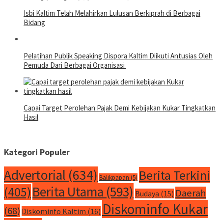
Isbi Kaltim Telah Melahirkan Lulusan Berkiprah di Berbagai
Bidang
Pelatihan Publik Speaking Dispora Kaltim Diikuti Antusias Oleh
Pemuda Dari Berbagai Organisasi
Capai Target Perolehan Pajak Demi Kebijakan Kukar Tingkatkan
Hasil
Kategori Populer
Advertorial
(634)
Berita Terkini
Balikpapan
(5)
Berita Utama
(593)
(405)
Daerah
Budaya
(15)
Diskominfo Kukar
(68)
Diskominfo Kaltim
(16)