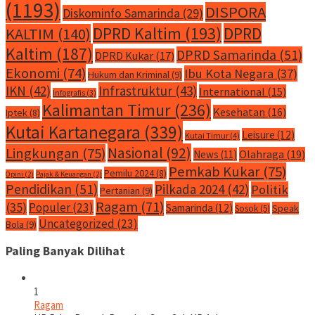
(1193)
DISPORA
Diskominfo Samarinda
(29)
DPRD Kaltim
(193)
DPRD
KALTIM
(140)
Kaltim
(187)
DPRD Samarinda
(51)
DPRD Kukar
(17)
Ekonomi
(74)
Ibu Kota Negara
(37)
Hukum dan Kriminal
(9)
IKN
(42)
Infrastruktur
(43)
International
(15)
Infografis
(3)
Kalimantan Timur
(236)
Kesehatan
(16)
Iptek
(8)
Kutai Kartanegara
(339)
Leisure
(12)
Kutai Timur
(4)
Nasional
(92)
Lingkungan
(75)
Olahraga
(19)
News
(11)
Pemkab Kukar
(75)
Pemilu 2024
(8)
Opini
(2)
Pajak & Keuangan
(2)
Pendidikan
(51)
Pilkada 2024
(42)
Politik
Pertanian
(9)
Ragam
(71)
(35)
Populer
(23)
Samarinda
(12)
Speak
Sosok
(5)
Uncategorized
(23)
Bola
(9)
Paling Banyak Dilihat
1
Ragam