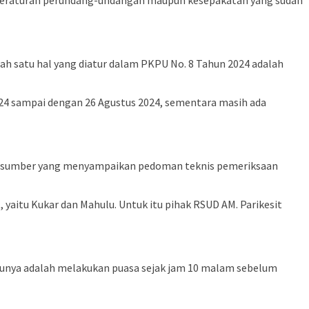
k peraturan perundang-undangan maupun kesepakatan yang sudah
h satu hal yang diatur dalam PKPU No. 8 Tahun 2024 adalah
24 sampai dengan 26 Agustus 2024, sementara masih ada
nara sumber yang menyampaikan pedoman teknis pemeriksaan
 yaitu Kukar dan Mahulu. Untuk itu pihak RSUD AM. Parikesit
atunya adalah melakukan puasa sejak jam 10 malam sebelum