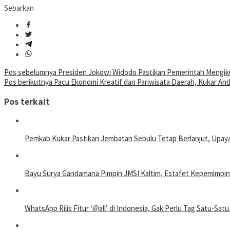
Sebarkan
Navigasi
Pos sebelumnya
Presiden Jokowi Widodo Pastikan Pemerintah Mengik
Pos berikutnya
Pacu Ekonomi Kreatif dan Pariwisata Daerah, Kukar An
pos
Pos terkait
Pemkab Kukar Pastikan Jembatan Sebulu Tetap Berlanjut, Upay
Bayu Surya Gandamana Pimpin JMSI Kaltim, Estafet Kepemimpin
WhatsApp Rilis Fitur ‘@all’ di Indonesia, Gak Perlu Tag Satu-Satu