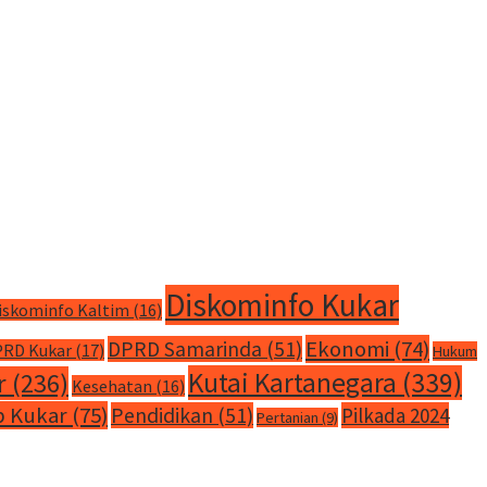
Diskominfo Kukar
iskominfo Kaltim
(16)
Ekonomi
(74)
DPRD Samarinda
(51)
RD Kukar
(17)
Hukum
Kutai Kartanegara
(339)
r
(236)
Kesehatan
(16)
 Kukar
(75)
Pendidikan
(51)
Pilkada 2024
Pertanian
(9)