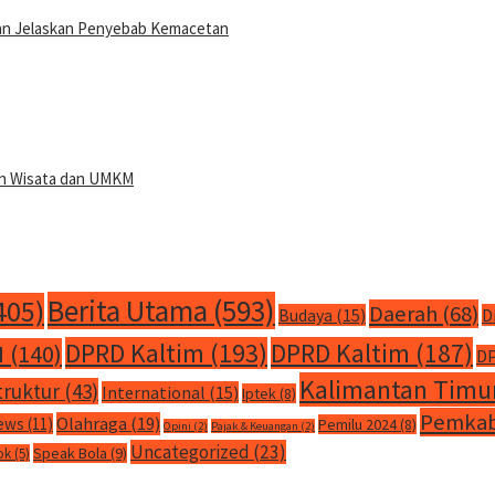
 dan Jelaskan Penyebab Kemacetan
san Wisata dan UMKM
Berita Utama
(593)
405)
Daerah
(68)
Budaya
(15)
D
DPRD Kaltim
(193)
DPRD Kaltim
(187)
M
(140)
DP
Kalimantan Timu
truktur
(43)
International
(15)
Iptek
(8)
Pemkab
Olahraga
(19)
ews
(11)
Pemilu 2024
(8)
Opini
(2)
Pajak & Keuangan
(2)
Uncategorized
(23)
Speak Bola
(9)
ok
(5)