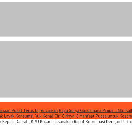
anaan Pusat Terus Digencarkan
Bayu Surya Gandamana Pimpin JMSI Kalt
 Layak Konsumsi, Yuk Kenali Ciri-Cirinya!
8 Manfaat Puasa untuk Keseha
n Kepala Daerah, KPU Kukar Laksanakan Rapat Koordinasi Dengan Partai 