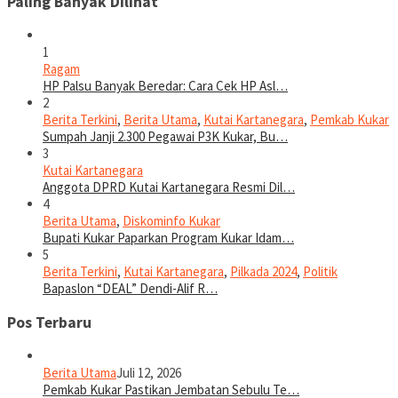
Paling Banyak Dilihat
1
Ragam
HP Palsu Banyak Beredar: Cara Cek HP Asl…
2
Berita Terkini
,
Berita Utama
,
Kutai Kartanegara
,
Pemkab Kukar
Sumpah Janji 2.300 Pegawai P3K Kukar, Bu…
3
Kutai Kartanegara
Anggota DPRD Kutai Kartanegara Resmi Dil…
4
Berita Utama
,
Diskominfo Kukar
Bupati Kukar Paparkan Program Kukar Idam…
5
Berita Terkini
,
Kutai Kartanegara
,
Pilkada 2024
,
Politik
Bapaslon “DEAL” Dendi-Alif R…
Pos Terbaru
Berita Utama
Juli 12, 2026
Pemkab Kukar Pastikan Jembatan Sebulu Te…