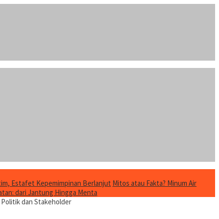
im, Estafet Kepemimpinan Berlanjut
Mitos atau Fakta? Minum Air
tan: dari Jantung Hingga Menta
Politik dan Stakeholder