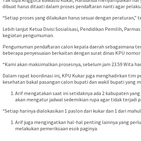
Tak lupa Anggota Bawaslu Kukar, Hardianda menyampaikan hal 
dibuat harus ditaati dalam proses pendaftaran nanti agar pelak
“Setiap proses yang dilakukan harus sesuai dengan peraturan,” t
Lebih lanjut Ketua Divisi Sosialisasi, Pendidikan Pemilih, P
kegiatan pengumuman.
Pengumuman pendaftaran calon kepala daerah sebagaimana terd
beberapa penyesuaian berkaitan dengan surat dinas KPU nomor 
“Kami akan maksimalkan prosesnya, sebelum jam 23.59 Wita har
Dalam rapat koordinasi ini, KPU Kukar juga menghadirkan tim p
kesehatan bakal pasangan calon bupati dan wakil bupati yang m
Arif mengatakan saat ini setidaknya ada 2 kabupaten yang
akan mengatur jadwal sedemikian rupa agar tidak terjad
“Setiap harinya dialokasikan 1 paslon dari kukar dan 1 dari mahulu,
Arif juga mengingatkan hal-hal penting lainnya yang per
melakukan pemeriksaan esok paginya.