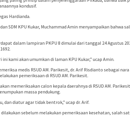
yang paling prinsip dalam penyelenggaraan Pilkada, bahwa bai
sanaannya kondusif.
egas Hardianda.
armas dan SDM KPU Kukar, Muchammad Amin menyampaikan bahwa sala
apat dalam lampiran PKPU 8 dimulai dari tanggal 24 Agustus 20
1692.
i ini kami akan umumkan di laman KPU Kukar,” ucap Amin.
emeriksa medis RSUD AM. Parikesit, dr. Arif Risdianto sebagai 
elakukan pemeriksaan di RSUD AM. Parikesit.
 akan memeriksakan calon kepala daerahnya di RSUD AM. Parikesit,
i penumpukan massa pendukung.
 dan diatur agar tidak bentrok,” ucap dr. Arif.
lu dilakukan sebelum melakukan pemeriksaan kesehatan, salah s