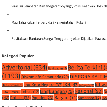
Viral Isu Jembatan Kartanegara “Goyang”, Polisi Pastikan Hoax
Mau Tahu Kabar Terbaru dari Pemerintahan Kukar?
Revitalisasi Bantaran Sungai Tenggarong Akan Dijadikan Kawa
Kategori Populer
Advertorial
(634)
Berita Terkini
(
Balikpapan
(5)
(1193)
DISPORA KALTI
Diskominfo Samarinda
(29)
IKN
(42)
Infras
Ibu Kota Negara
(37)
dan Kriminal
(9)
Infografis
(3)
Nasional
(92)
Lingkungan
(75)
Leisure
(12)
N
Kutai Timur
(4)
Ragam
(71)
(42)
Politik
(35)
Populer
(23)
Samarinda
(12)
Sos