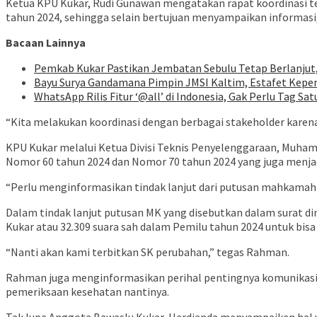
Ketua KPU Kukar, Rudi Gunawan mengatakan rapat koordinasi te
tahun 2024, sehingga selain bertujuan menyampaikan informasi, 
Bacaan Lainnya
Pemkab Kukar Pastikan Jembatan Sebulu Tetap Berlanjut
Bayu Surya Gandamana Pimpin JMSI Kaltim, Estafet Kepe
WhatsApp Rilis Fitur ‘@all’ di Indonesia, Gak Perlu Tag Sat
“Kita melakukan koordinasi dengan berbagai stakeholder kare
KPU Kukar melalui Ketua Divisi Teknis Penyelenggaraan, Muha
Nomor 60 tahun 2024 dan Nomor 70 tahun 2024 yang juga menj
“Perlu menginformasikan tindak lanjut dari putusan mahkamah k
Dalam tindak lanjut putusan MK yang disebutkan dalam surat d
Kukar atau 32.309 suara sah dalam Pemilu tahun 2024 untuk bi
“Nanti akan kami terbitkan SK perubahan,” tegas Rahman.
Rahman juga menginformasikan perihal pentingnya komunikasi 
pemeriksaan kesehatan nantinya.