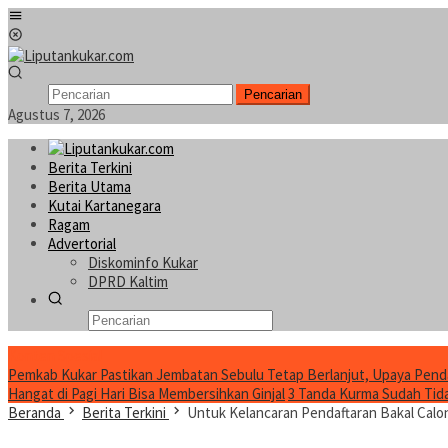
Loncat
Menu
ke
Mobile
konten
Pencarian
Agustus 7, 2026
Berita Terkini
Berita Utama
Kutai Kartanegara
Ragam
Advertorial
Diskominfo Kukar
DPRD Kaltim
Konten Spesial
Pemkab Kukar Pastikan Jembatan Sebulu Tetap Berlanjut, Upaya Pend
Hangat di Pagi Hari Bisa Membersihkan Ginjal
3 Tanda Kurma Sudah Tidak
Beranda
Berita Terkini
Untuk Kelancaran Pendaftaran Bakal Calo