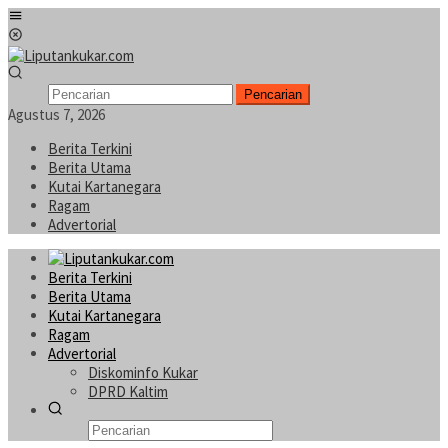
Loncat
Menu
ke
Mobile
konten
Pencarian
Agustus 7, 2026
Berita Terkini
Berita Utama
Kutai Kartanegara
Ragam
Advertorial
Berita Terkini
Berita Utama
Kutai Kartanegara
Ragam
Advertorial
Diskominfo Kukar
DPRD Kaltim