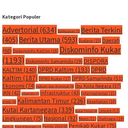
Kategori Populer
Advertorial
(634)
Berita Terkini
Balikpapan
(5)
Berita Utama
(593)
(405)
Daerah
Budaya
(15)
Diskominfo Kukar
(68)
Diskominfo Kaltim
(16)
(1193)
DISPORA
Diskominfo Samarinda
(29)
DPRD Kaltim
(193)
DPRD
KALTIM
(140)
Kaltim
(187)
DPRD Samarinda
(51)
DPRD Kukar
(17)
Ekonomi
(74)
Ibu Kota Negara
(37)
Hukum dan Kriminal
(9)
IKN
(42)
Infrastruktur
(43)
International
(15)
Infografis
(3)
Kalimantan Timur
(236)
Kesehatan
(16)
Iptek
(8)
Kutai Kartanegara
(339)
Leisure
(12)
Kutai Timur
(4)
Nasional
(92)
Lingkungan
(75)
Olahraga
(19)
News
(11)
Pemkab Kukar
(75)
Pemilu 2024
(8)
Opini
(2)
Pajak & Keuangan
(2)