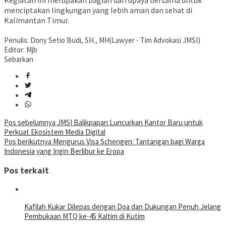
Kegiatan ini merupakan bagian dari upaya bersama untuk
menciptakan lingkungan yang lebih aman dan sehat di
Kalimantan Timur.
Penulis: Dony Setio Budi, SH., MH(Lawyer - Tim Advokasi JMSI)
Editor: Mjb
Sebarkan
Navigasi
Pos sebelumnya
JMSI Balikpapan Luncurkan Kantor Baru untuk
Perkuat Ekosistem Media Digital
pos
Pos berikutnya
Mengurus Visa Schengen: Tantangan bagi Warga
Indonesia yang Ingin Berlibur ke Eropa
Pos terkait
Kafilah Kukar Dilepas dengan Doa dan Dukungan Penuh Jelang
Pembukaan MTQ ke-45 Kaltim di Kutim