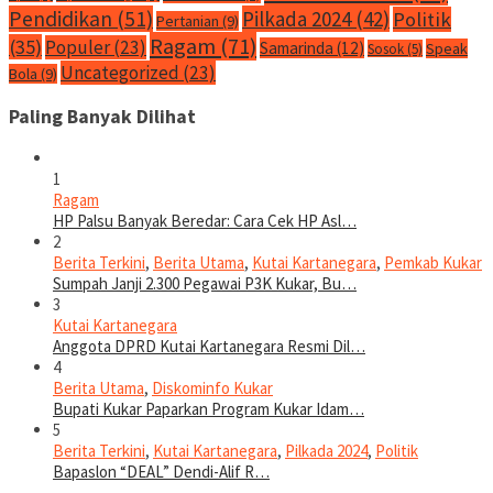
Pendidikan
(51)
Pilkada 2024
(42)
Politik
Pertanian
(9)
Ragam
(71)
(35)
Populer
(23)
Samarinda
(12)
Speak
Sosok
(5)
Uncategorized
(23)
Bola
(9)
Paling Banyak Dilihat
1
Ragam
HP Palsu Banyak Beredar: Cara Cek HP Asl…
2
Berita Terkini
,
Berita Utama
,
Kutai Kartanegara
,
Pemkab Kukar
Sumpah Janji 2.300 Pegawai P3K Kukar, Bu…
3
Kutai Kartanegara
Anggota DPRD Kutai Kartanegara Resmi Dil…
4
Berita Utama
,
Diskominfo Kukar
Bupati Kukar Paparkan Program Kukar Idam…
5
Berita Terkini
,
Kutai Kartanegara
,
Pilkada 2024
,
Politik
Bapaslon “DEAL” Dendi-Alif R…