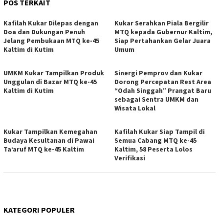
POS TERKAIT
Kafilah Kukar Dilepas dengan
Kukar Serahkan Piala Bergilir
Doa dan Dukungan Penuh
MTQ kepada Gubernur Kaltim,
Jelang Pembukaan MTQ ke-45
Siap Pertahankan Gelar Juara
Kaltim di Kutim
Umum
UMKM Kukar Tampilkan Produk
Sinergi Pemprov dan Kukar
Unggulan di Bazar MTQ ke-45
Dorong Percepatan Rest Area
Kaltim di Kutim
“Odah Singgah” Prangat Baru
sebagai Sentra UMKM dan
Wisata Lokal
Kukar Tampilkan Kemegahan
Kafilah Kukar Siap Tampil di
Budaya Kesultanan di Pawai
Semua Cabang MTQ ke-45
Ta’aruf MTQ ke-45 Kaltim
Kaltim, 58 Peserta Lolos
Verifikasi
KATEGORI POPULER