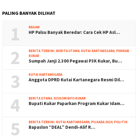
PALING BANYAK DILIHAT
1
RAGAM
HP Palsu Banyak Beredar: Cara Cek HP Asl…
2
BERITA TERKINI
,
BERITA UTAMA
,
KUTAI KARTANEGARA
,
PEMKAB
KUKAR
Sumpah Janji 2.300 Pegawai P3K Kukar, Bu…
3
KUTAI KARTANEGARA
Anggota DPRD Kutai Kartanegara Resmi Dil…
4
BERITA UTAMA
,
DISKOMINFO KUKAR
Bupati Kukar Paparkan Program Kukar Idam…
5
BERITA TERKINI
,
KUTAI KARTANEGARA
,
PILKADA 2024
,
POLITIK
Bapaslon “DEAL” Dendi-Alif R…