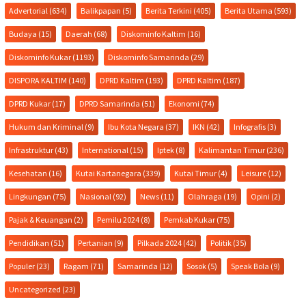
Advertorial
(634)
Balikpapan
(5)
Berita Terkini
(405)
Berita Utama
(593)
Budaya
(15)
Daerah
(68)
Diskominfo Kaltim
(16)
Diskominfo Kukar
(1193)
Diskominfo Samarinda
(29)
DISPORA KALTIM
(140)
DPRD Kaltim
(193)
DPRD Kaltim
(187)
DPRD Kukar
(17)
DPRD Samarinda
(51)
Ekonomi
(74)
Hukum dan Kriminal
(9)
Ibu Kota Negara
(37)
IKN
(42)
Infografis
(3)
Infrastruktur
(43)
International
(15)
Iptek
(8)
Kalimantan Timur
(236)
Kesehatan
(16)
Kutai Kartanegara
(339)
Kutai Timur
(4)
Leisure
(12)
Lingkungan
(75)
Nasional
(92)
News
(11)
Olahraga
(19)
Opini
(2)
Pajak & Keuangan
(2)
Pemilu 2024
(8)
Pemkab Kukar
(75)
Pendidikan
(51)
Pertanian
(9)
Pilkada 2024
(42)
Politik
(35)
Populer
(23)
Ragam
(71)
Samarinda
(12)
Sosok
(5)
Speak Bola
(9)
Uncategorized
(23)