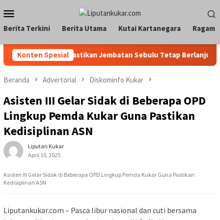
Loncat
Menu
ke
Mobile
konten
Berita Terkini
Berita Utama
Kutai Kartanegara
Ragam
Pemkab Kukar Pastikan Jembatan Sebulu Tetap Berlanjut, Upa
Konten Spesial
Beranda
Advertorial
Diskominfo Kukar
Asisten III Gelar Sidak di Beberapa OPD
Lingkup Pemda Kukar Guna Pastikan
Kedisiplinan ASN
Liputan Kukar
April 10, 2025
Asisten III Gelar Sidak di Beberapa OPD Lingkup Pemda Kukar Guna Pastikan
Kedisiplinan ASN
Liputankukar.com – Pasca libur nasional dan cuti bersama