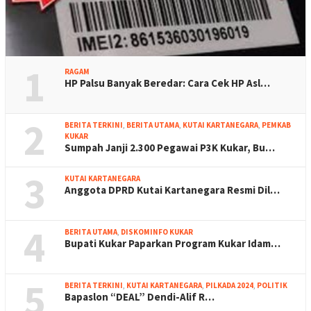
1
RAGAM
HP Palsu Banyak Beredar: Cara Cek HP Asl…
2
BERITA TERKINI
,
BERITA UTAMA
,
KUTAI KARTANEGARA
,
PEMKAB
KUKAR
Sumpah Janji 2.300 Pegawai P3K Kukar, Bu…
3
KUTAI KARTANEGARA
Anggota DPRD Kutai Kartanegara Resmi Dil…
4
BERITA UTAMA
,
DISKOMINFO KUKAR
Bupati Kukar Paparkan Program Kukar Idam…
5
BERITA TERKINI
,
KUTAI KARTANEGARA
,
PILKADA 2024
,
POLITIK
Bapaslon “DEAL” Dendi-Alif R…