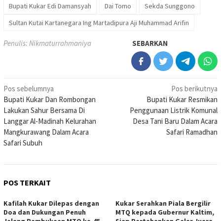
Bupati Kukar Edi Damansyah
Dai Tomo
Sekda Sunggono
Sultan Kutai Kartanegara Ing Martadipura Aji Muhammad Arifin
Penulis: Nikmaturrahmaniya
SEBARKAN
Navigasi
Pos sebelumnya
Pos berikutnya
Bupati Kukar Dan Rombongan
Bupati Kukar Resmikan
pos
Lakukan Sahur Bersama Di
Penggunaan Listrik Komunal
Langgar Al-Madinah Kelurahan
Desa Tani Baru Dalam Acara
Mangkurawang Dalam Acara
Safari Ramadhan
Safari Subuh
POS TERKAIT
Kafilah Kukar Dilepas dengan
Kukar Serahkan Piala Bergilir
Doa dan Dukungan Penuh
MTQ kepada Gubernur Kaltim,
Jelang Pembukaan MTQ ke-45
Siap Pertahankan Gelar Juara