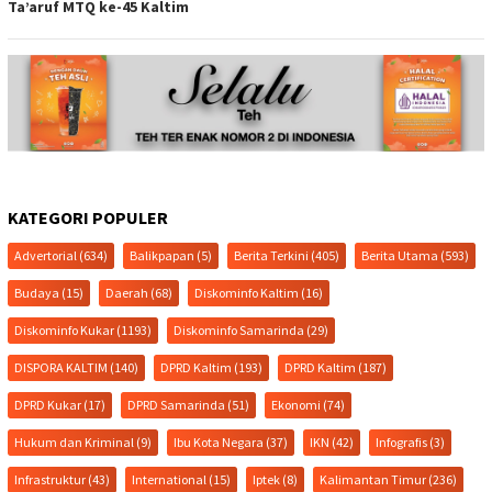
Ta’aruf MTQ ke-45 Kaltim
KATEGORI POPULER
Advertorial
(634)
Balikpapan
(5)
Berita Terkini
(405)
Berita Utama
(593)
Budaya
(15)
Daerah
(68)
Diskominfo Kaltim
(16)
Diskominfo Kukar
(1193)
Diskominfo Samarinda
(29)
DISPORA KALTIM
(140)
DPRD Kaltim
(193)
DPRD Kaltim
(187)
DPRD Kukar
(17)
DPRD Samarinda
(51)
Ekonomi
(74)
Hukum dan Kriminal
(9)
Ibu Kota Negara
(37)
IKN
(42)
Infografis
(3)
Infrastruktur
(43)
International
(15)
Iptek
(8)
Kalimantan Timur
(236)