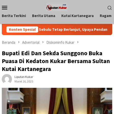
Loncat
Menu
ke
Mobile
konten
Berita Terkini
Berita Utama
Kutai Kartanegara
Ragam
 Jembatan Sebulu Tetap Berlanjut, Upaya Pendanaan Pusat Ter
Konten Spesial
Beranda
Advertorial
Diskominfo Kukar
Bupati Edi Dan Sekda Sunggono Buka
Puasa Di Kedaton Kukar Bersama Sultan
Kutai Kartanegara
Liputan Kukar
Maret 16, 2025