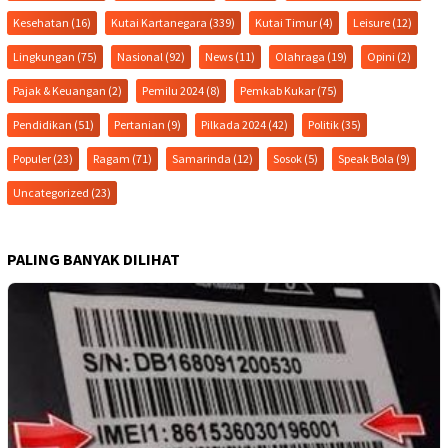
Kesehatan
(16)
Kutai Kartanegara
(339)
Kutai Timur
(4)
Leisure
(12)
Lingkungan
(75)
Nasional
(92)
News
(11)
Olahraga
(19)
Opini
(2)
Pajak & Keuangan
(2)
Pemilu 2024
(8)
Pemkab Kukar
(75)
Pendidikan
(51)
Pertanian
(9)
Pilkada 2024
(42)
Politik
(35)
Populer
(23)
Ragam
(71)
Samarinda
(12)
Sosok
(5)
Speak Bola
(9)
Uncategorized
(23)
PALING BANYAK DILIHAT