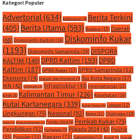
Kategori Populer
Advertorial
(634)
Berita Terkini
Balikpapan
(5)
Berita Utama
(593)
(405)
Daerah
Budaya
(15)
Diskominfo Kukar
(68)
Diskominfo Kaltim
(16)
(1193)
DISPORA
Diskominfo Samarinda
(29)
DPRD Kaltim
(193)
DPRD
KALTIM
(140)
Kaltim
(187)
DPRD Samarinda
(51)
DPRD Kukar
(17)
Ekonomi
(74)
Ibu Kota Negara
(37)
Hukum dan Kriminal
(9)
IKN
(42)
Infrastruktur
(43)
International
(15)
Infografis
(3)
Kalimantan Timur
(236)
Kesehatan
(16)
Iptek
(8)
Kutai Kartanegara
(339)
Leisure
(12)
Kutai Timur
(4)
Nasional
(92)
Lingkungan
(75)
Olahraga
(19)
News
(11)
Pemkab Kukar
(75)
Pemilu 2024
(8)
Opini
(2)
Pajak & Keuangan
(2)
Pendidikan
(51)
Pilkada 2024
(42)
Politik
Pertanian
(9)
Ragam
(71)
(35)
Populer
(23)
Samarinda
(12)
Speak
Sosok
(5)