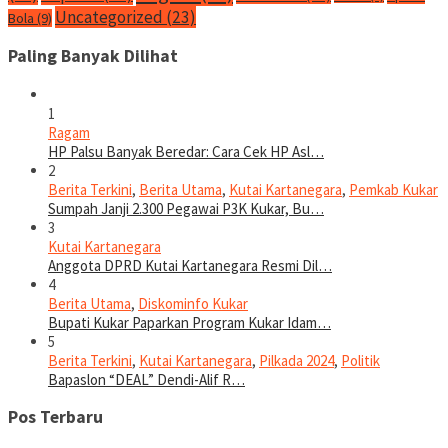
Uncategorized
(23)
Bola
(9)
Paling Banyak Dilihat
1
Ragam
HP Palsu Banyak Beredar: Cara Cek HP Asl…
2
Berita Terkini
,
Berita Utama
,
Kutai Kartanegara
,
Pemkab Kukar
Sumpah Janji 2.300 Pegawai P3K Kukar, Bu…
3
Kutai Kartanegara
Anggota DPRD Kutai Kartanegara Resmi Dil…
4
Berita Utama
,
Diskominfo Kukar
Bupati Kukar Paparkan Program Kukar Idam…
5
Berita Terkini
,
Kutai Kartanegara
,
Pilkada 2024
,
Politik
Bapaslon “DEAL” Dendi-Alif R…
Pos Terbaru