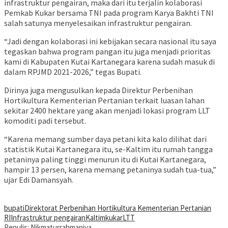
infrastruktur pengairan, maka dari itu terjalin kolaborasi
Pemkab Kukar bersama TNI pada program Karya Bakhti TNI
salah satunya menyelesaikan infrastruktur pengairan.
“Jadi dengan kolaborasi ini kebijakan secara nasional itu saya
tegaskan bahwa program pangan itu juga menjadi prioritas
kami di Kabupaten Kutai Kartanegara karena sudah masuk di
dalam RPJMD 2021-2026,” tegas Bupati.
Dirinya juga mengusulkan kepada Direktur Perbenihan
Hortikultura Kementerian Pertanian terkait luasan lahan
sekitar 2400 hektare yang akan menjadi lokasi program LLT
komoditi padi tersebut.
“Karena memang sumber daya petani kita kalo dilihat dari
statistik Kutai Kartanegara itu, se-Kaltim itu rumah tangga
petaninya paling tinggi menurun itu di Kutai Kartanegara,
hampir 13 persen, karena memang petaninya sudah tua-tua,”
ujar Edi Damansyah.
bupati
Direktorat Perbenihan Hortikultura Kementerian Pertanian
RI
Infrastruktur pengairan
Kaltim
kukar
LTT
Penulis: Nikmaturrahmaniya