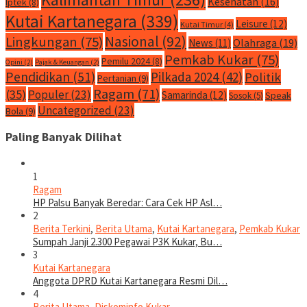
Kesehatan
(16)
Iptek
(8)
Kutai Kartanegara
(339)
Leisure
(12)
Kutai Timur
(4)
Nasional
(92)
Lingkungan
(75)
Olahraga
(19)
News
(11)
Pemkab Kukar
(75)
Pemilu 2024
(8)
Opini
(2)
Pajak & Keuangan
(2)
Pendidikan
(51)
Pilkada 2024
(42)
Politik
Pertanian
(9)
Ragam
(71)
(35)
Populer
(23)
Samarinda
(12)
Speak
Sosok
(5)
Uncategorized
(23)
Bola
(9)
Paling Banyak Dilihat
1
Ragam
HP Palsu Banyak Beredar: Cara Cek HP Asl…
2
Berita Terkini
,
Berita Utama
,
Kutai Kartanegara
,
Pemkab Kukar
Sumpah Janji 2.300 Pegawai P3K Kukar, Bu…
3
Kutai Kartanegara
Anggota DPRD Kutai Kartanegara Resmi Dil…
4
Berita Utama
,
Diskominfo Kukar