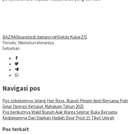
BAZNAS
bupati
edi damansyah
Sekda Kukar
ZIS
Penulis: Nikmaturrahmaniya
Sebarkan
Navigasi pos
Pos sebelumnya
Jelang Hari Raya, Bupati Pimpin Apel Bersama Polri
Gelar Operasi Ketupat Mahakam Tahun 2025
Pos berikutnya
Wakil Bupati Ajak Warga Sekitar Buka Bersama
Kediamannya Dan Siapkan Hadiah Door Prize 15 Tiket Umrah
Pos terkait