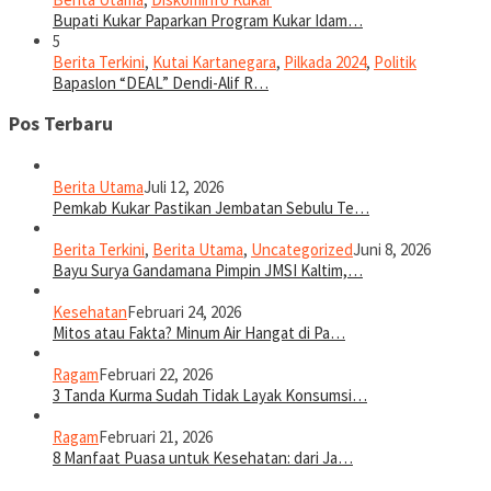
Bupati Kukar Paparkan Program Kukar Idam…
5
Berita Terkini
,
Kutai Kartanegara
,
Pilkada 2024
,
Politik
Bapaslon “DEAL” Dendi-Alif R…
Pos Terbaru
Berita Utama
Juli 12, 2026
Pemkab Kukar Pastikan Jembatan Sebulu Te…
Berita Terkini
,
Berita Utama
,
Uncategorized
Juni 8, 2026
Bayu Surya Gandamana Pimpin JMSI Kaltim,…
Kesehatan
Februari 24, 2026
Mitos atau Fakta? Minum Air Hangat di Pa…
Ragam
Februari 22, 2026
3 Tanda Kurma Sudah Tidak Layak Konsumsi…
Ragam
Februari 21, 2026
8 Manfaat Puasa untuk Kesehatan: dari Ja…