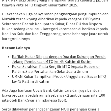
Rizki Azkiya.El Shadry yang merupakan juara 1 cabang 1 juz dan
tilawah Putri MTQ tingkat Kukar tahun 2025.
Dilaksanakan juga penyerahan penghargaan pengumpulan dan
Muzakir terbaik yang diberikan kepada kategori OPD yaitu
Sekretariat Daerah Kabupaten Kukar, Dinas PU dan Dispora
Kukar, sedangkan untuk kategori kecamatan di berikan kepada
Kec. Loa Kulu dan Kec. Tenggarong, serta beberapa juara untuk
kategori lainnya.
Bacaan Lainnya
Kafilah Kukar Dilepas dengan Doa dan Dukungan Penuh
Jelang Pembukaan MTQ ke-45 Kaltim di Kutim
Kukar Serahkan Piala Bergilir MTQ kepada Gubernur
Kaltim, Siap Pertahankan Gelar Juara Umum
UMKM Kukar Tampilkan Produk Unggulan di Bazar MTQ
ke-45 Kaltim di Kutim
Ada Juga bantuan Upzis Bank Kaltimtara dan juga bantuan
biaya program bedah rumah sebanyak 2 unit dengan nilai 100
juta oleh Bank Syariah Indonesia (BSI).
Serta dilakukan penandatanganan MOU perjanjian kinerja