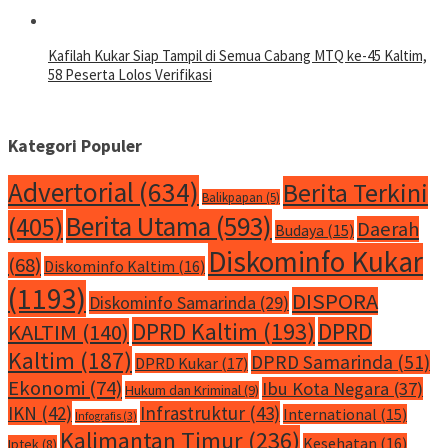
Kafilah Kukar Siap Tampil di Semua Cabang MTQ ke-45 Kaltim,
58 Peserta Lolos Verifikasi
Kategori Populer
Advertorial
(634)
Berita Terkini
Balikpapan
(5)
Berita Utama
(593)
(405)
Daerah
Budaya
(15)
Diskominfo Kukar
(68)
Diskominfo Kaltim
(16)
(1193)
DISPORA
Diskominfo Samarinda
(29)
DPRD Kaltim
(193)
DPRD
KALTIM
(140)
Kaltim
(187)
DPRD Samarinda
(51)
DPRD Kukar
(17)
Ekonomi
(74)
Ibu Kota Negara
(37)
Hukum dan Kriminal
(9)
IKN
(42)
Infrastruktur
(43)
International
(15)
Infografis
(3)
Kalimantan Timur
(236)
Kesehatan
(16)
Iptek
(8)