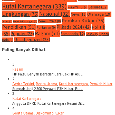
Kutai Kartanegara
(339)
Leisure
(12)
Kutai Timur
(4)
Nasional
(92)
Lingkungan
(75)
Olahraga
(19)
News
(11)
Pemkab Kukar
(75)
Pemilu 2024
(8)
Opini
(2)
Pajak & Keuangan
(2)
Pendidikan
(51)
Pilkada 2024
(42)
Politik
Pertanian
(9)
Ragam
(71)
(35)
Populer
(23)
Samarinda
(12)
Speak
Sosok
(5)
Uncategorized
(23)
Bola
(9)
Paling Banyak Dilihat
1
Ragam
HP Palsu Banyak Beredar: Cara Cek HP Asl…
2
Berita Terkini
,
Berita Utama
,
Kutai Kartanegara
,
Pemkab Kukar
Sumpah Janji 2.300 Pegawai P3K Kukar, Bu…
3
Kutai Kartanegara
Anggota DPRD Kutai Kartanegara Resmi Dil…
4
Berita Utama
,
Diskominfo Kukar