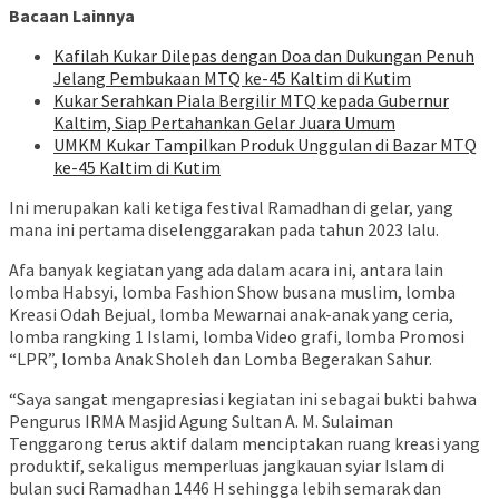
Bacaan Lainnya
Kafilah Kukar Dilepas dengan Doa dan Dukungan Penuh
Jelang Pembukaan MTQ ke-45 Kaltim di Kutim
Kukar Serahkan Piala Bergilir MTQ kepada Gubernur
Kaltim, Siap Pertahankan Gelar Juara Umum
UMKM Kukar Tampilkan Produk Unggulan di Bazar MTQ
ke-45 Kaltim di Kutim
Ini merupakan kali ketiga festival Ramadhan di gelar, yang
mana ini pertama diselenggarakan pada tahun 2023 lalu.
Afa banyak kegiatan yang ada dalam acara ini, antara lain
lomba Habsyi, lomba Fashion Show busana muslim, lomba
Kreasi Odah Bejual, lomba Mewarnai anak-anak yang ceria,
lomba rangking 1 Islami, lomba Video grafi, lomba Promosi
“LPR”, lomba Anak Sholeh dan Lomba Begerakan Sahur.
“Saya sangat mengapresiasi kegiatan ini sebagai bukti bahwa
Pengurus IRMA Masjid Agung Sultan A. M. Sulaiman
Tenggarong terus aktif dalam menciptakan ruang kreasi yang
produktif, sekaligus memperluas jangkauan syiar Islam di
bulan suci Ramadhan 1446 H sehingga lebih semarak dan