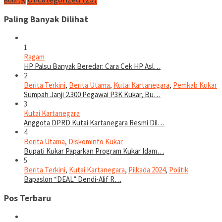
Bola
(9)
Paling Banyak Dilihat
1
Ragam
HP Palsu Banyak Beredar: Cara Cek HP Asl…
2
Berita Terkini
,
Berita Utama
,
Kutai Kartanegara
,
Pemkab Kukar
Sumpah Janji 2.300 Pegawai P3K Kukar, Bu…
3
Kutai Kartanegara
Anggota DPRD Kutai Kartanegara Resmi Dil…
4
Berita Utama
,
Diskominfo Kukar
Bupati Kukar Paparkan Program Kukar Idam…
5
Berita Terkini
,
Kutai Kartanegara
,
Pilkada 2024
,
Politik
Bapaslon “DEAL” Dendi-Alif R…
Pos Terbaru