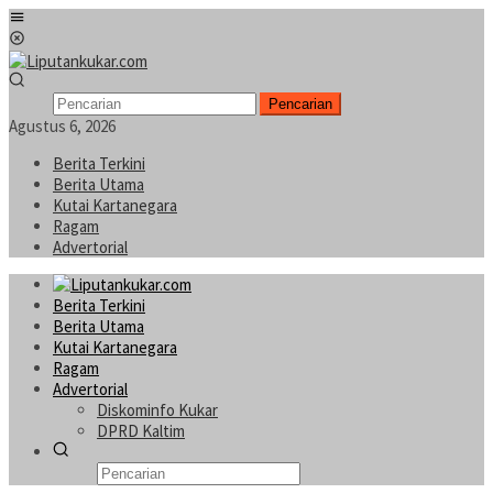
Loncat
Menu
ke
Mobile
konten
Pencarian
Agustus 6, 2026
Berita Terkini
Berita Utama
Kutai Kartanegara
Ragam
Advertorial
Berita Terkini
Berita Utama
Kutai Kartanegara
Ragam
Advertorial
Diskominfo Kukar
DPRD Kaltim