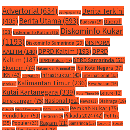
Advertorial
(634)
Berita Terkini
Balikpapan
(5)
Berita Utama
(593)
(405)
Daerah
Budaya
(15)
Diskominfo Kukar
(68)
Diskominfo Kaltim
(16)
(1193)
DISPORA
Diskominfo Samarinda
(29)
DPRD Kaltim
(193)
DPRD
KALTIM
(140)
Kaltim
(187)
DPRD Samarinda
(51)
DPRD Kukar
(17)
Ekonomi
(74)
Ibu Kota Negara
(37)
Hukum dan Kriminal
(9)
IKN
(42)
Infrastruktur
(43)
International
(15)
Infografis
(3)
Kalimantan Timur
(236)
Kesehatan
(16)
Iptek
(8)
Kutai Kartanegara
(339)
Leisure
(12)
Kutai Timur
(4)
Nasional
(92)
Lingkungan
(75)
Olahraga
(19)
News
(11)
Pemkab Kukar
(75)
Pemilu 2024
(8)
Opini
(2)
Pajak & Keuangan
(2)
Pendidikan
(51)
Pilkada 2024
(42)
Politik
Pertanian
(9)
Ragam
(71)
(35)
Populer
(23)
Samarinda
(12)
Speak
Sosok
(5)
Uncategorized
(23)