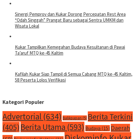
Sinergi Pemprov dan Kukar Dorong Percepatan Rest Area
“Odah Singgah” Prangat Baru sebagai Sentra UMKM dan
Wisata Lokal
Kukar Tampilkan Kemegahan Budaya Kesultanan di Pawai
Ta’aruf MTQ ke-45 Kaltim
Kafilah Kukar Siap Tampil di Semua Cabang MTQ ke-45 Kaltim,
58 Peserta Lolos Verifikasi
Kategori Populer
Advertorial
(634)
Berita Terkini
Balikpapan
(5)
Berita Utama
(593)
(405)
Daerah
Budaya
(15)
Diskominfo Kukar
(68)