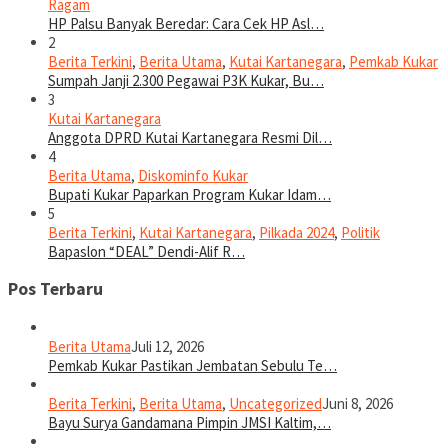
Ragam
HP Palsu Banyak Beredar: Cara Cek HP Asl…
2
Berita Terkini
,
Berita Utama
,
Kutai Kartanegara
,
Pemkab Kukar
Sumpah Janji 2.300 Pegawai P3K Kukar, Bu…
3
Kutai Kartanegara
Anggota DPRD Kutai Kartanegara Resmi Dil…
4
Berita Utama
,
Diskominfo Kukar
Bupati Kukar Paparkan Program Kukar Idam…
5
Berita Terkini
,
Kutai Kartanegara
,
Pilkada 2024
,
Politik
Bapaslon “DEAL” Dendi-Alif R…
Pos Terbaru
Berita Utama
Juli 12, 2026
Pemkab Kukar Pastikan Jembatan Sebulu Te…
Berita Terkini
,
Berita Utama
,
Uncategorized
Juni 8, 2026
Bayu Surya Gandamana Pimpin JMSI Kaltim,…