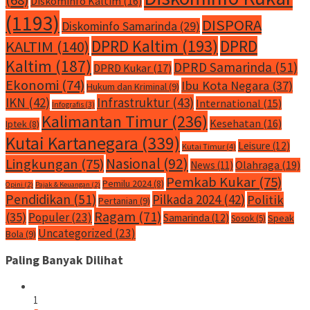
Diskominfo Kaltim
(16)
(1193)
DISPORA
Diskominfo Samarinda
(29)
DPRD Kaltim
(193)
DPRD
KALTIM
(140)
Kaltim
(187)
DPRD Samarinda
(51)
DPRD Kukar
(17)
Ekonomi
(74)
Ibu Kota Negara
(37)
Hukum dan Kriminal
(9)
IKN
(42)
Infrastruktur
(43)
International
(15)
Infografis
(3)
Kalimantan Timur
(236)
Kesehatan
(16)
Iptek
(8)
Kutai Kartanegara
(339)
Leisure
(12)
Kutai Timur
(4)
Nasional
(92)
Lingkungan
(75)
Olahraga
(19)
News
(11)
Pemkab Kukar
(75)
Pemilu 2024
(8)
Opini
(2)
Pajak & Keuangan
(2)
Pendidikan
(51)
Pilkada 2024
(42)
Politik
Pertanian
(9)
Ragam
(71)
(35)
Populer
(23)
Samarinda
(12)
Speak
Sosok
(5)
Uncategorized
(23)
Bola
(9)
Paling Banyak Dilihat
1