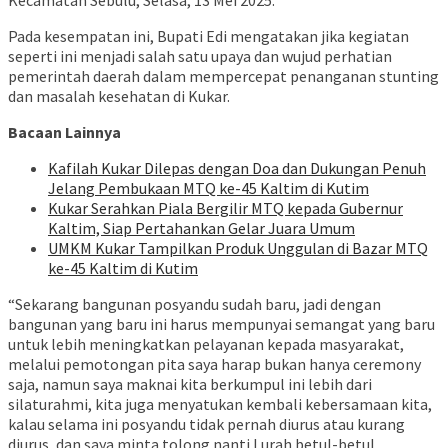
Kecamatan Sebulu, Selasa, 13 Mei 2025.
Pada kesempatan ini, Bupati Edi mengatakan jika kegiatan
seperti ini menjadi salah satu upaya dan wujud perhatian
pemerintah daerah dalam mempercepat penanganan stunting
dan masalah kesehatan di Kukar.
Bacaan Lainnya
Kafilah Kukar Dilepas dengan Doa dan Dukungan Penuh
Jelang Pembukaan MTQ ke-45 Kaltim di Kutim
Kukar Serahkan Piala Bergilir MTQ kepada Gubernur
Kaltim, Siap Pertahankan Gelar Juara Umum
UMKM Kukar Tampilkan Produk Unggulan di Bazar MTQ
ke-45 Kaltim di Kutim
“Sekarang bangunan posyandu sudah baru, jadi dengan
bangunan yang baru ini harus mempunyai semangat yang baru
untuk lebih meningkatkan pelayanan kepada masyarakat,
melalui pemotongan pita saya harap bukan hanya ceremony
saja, namun saya maknai kita berkumpul ini lebih dari
silaturahmi, kita juga menyatukan kembali kebersamaan kita,
kalau selama ini posyandu tidak pernah diurus atau kurang
diurus, dan saya minta tolong nanti Lurah betul-betul