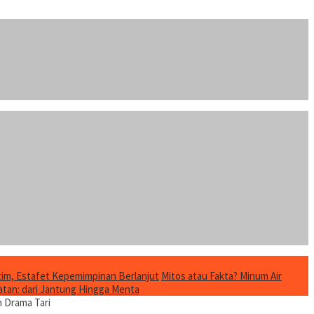
im, Estafet Kepemimpinan Berlanjut
Mitos atau Fakta? Minum Air
tan: dari Jantung Hingga Menta
n Drama Tari