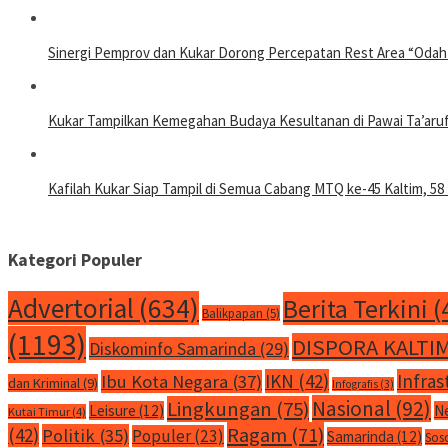
Sinergi Pemprov dan Kukar Dorong Percepatan Rest Area “Odah
Kukar Tampilkan Kemegahan Budaya Kesultanan di Pawai Ta’aru
Kafilah Kukar Siap Tampil di Semua Cabang MTQ ke-45 Kaltim, 58 
Kategori Populer
Advertorial
(634)
Berita Terkini
(
Balikpapan
(5)
(1193)
DISPORA KALTI
Diskominfo Samarinda
(29)
IKN
(42)
Infras
Ibu Kota Negara
(37)
dan Kriminal
(9)
Infografis
(3)
Nasional
(92)
Lingkungan
(75)
Leisure
(12)
N
Kutai Timur
(4)
Ragam
(71)
(42)
Politik
(35)
Populer
(23)
Samarinda
(12)
Sos