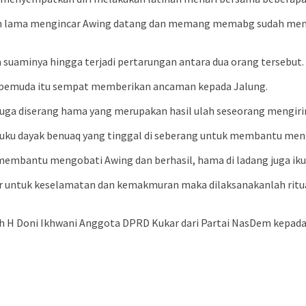
ah lama mengincar Awing datang dan memang memabg sudah meny
suaminya hingga terjadi pertarungan antara dua orang tersebut.
 pemuda itu sempat memberikan ancaman kepada Jalung.
g juga diserang hama yang merupakan hasil ulah seseorang mengir
suku dayak benuaq yang tinggal di seberang untuk membantu men
membantu mengobati Awing dan berhasil, hama di ladang juga ikut
r untuk keselamatan dan kemakmuran maka dilaksanakanlah ritual
h H Doni Ikhwani Anggota DPRD Kukar dari Partai NasDem kepada