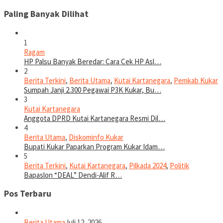
Paling Banyak Dilihat
1
Ragam
HP Palsu Banyak Beredar: Cara Cek HP Asl…
2
Berita Terkini
,
Berita Utama
,
Kutai Kartanegara
,
Pemkab Kukar
Sumpah Janji 2.300 Pegawai P3K Kukar, Bu…
3
Kutai Kartanegara
Anggota DPRD Kutai Kartanegara Resmi Dil…
4
Berita Utama
,
Diskominfo Kukar
Bupati Kukar Paparkan Program Kukar Idam…
5
Berita Terkini
,
Kutai Kartanegara
,
Pilkada 2024
,
Politik
Bapaslon “DEAL” Dendi-Alif R…
Pos Terbaru
Berita Utama
Juli 12, 2026