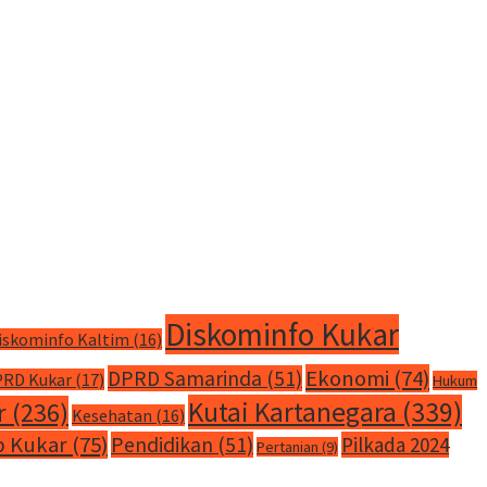
Diskominfo Kukar
iskominfo Kaltim
(16)
Ekonomi
(74)
DPRD Samarinda
(51)
RD Kukar
(17)
Hukum
Kutai Kartanegara
(339)
r
(236)
Kesehatan
(16)
 Kukar
(75)
Pendidikan
(51)
Pilkada 2024
Pertanian
(9)