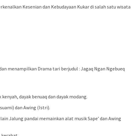
erkenalkan Kesenian dan Kebudayaan Kukar di salah satu wisata
dan menampilkan Drama tari berjudul : Jagaq Ngan Ngebueq
yak kenyah, dayak benuaq dan dayak modang.
uami) dan Awing (Istri).
i lain Jalung pandai memainkan alat musik Sape’ dan Awing
 kerabat.