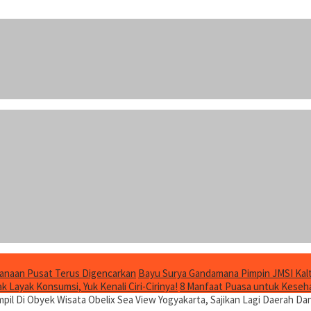
anaan Pusat Terus Digencarkan
Bayu Surya Gandamana Pimpin JMSI Kalt
 Layak Konsumsi, Yuk Kenali Ciri-Cirinya!
8 Manfaat Puasa untuk Keseha
pil Di Obyek Wisata Obelix Sea View Yogyakarta, Sajikan Lagi Daerah Da