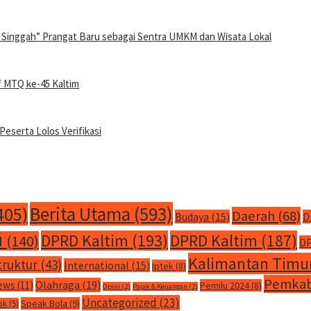
 Singgah” Prangat Baru sebagai Sentra UMKM dan Wisata Lokal
f MTQ ke-45 Kaltim
Peserta Lolos Verifikasi
Berita Utama
(593)
405)
Daerah
(68)
Budaya
(15)
D
DPRD Kaltim
(193)
DPRD Kaltim
(187)
M
(140)
DP
Kalimantan Timu
truktur
(43)
International
(15)
Iptek
(8)
Pemkab
Olahraga
(19)
ews
(11)
Pemilu 2024
(8)
Opini
(2)
Pajak & Keuangan
(2)
Uncategorized
(23)
Speak Bola
(9)
ok
(5)