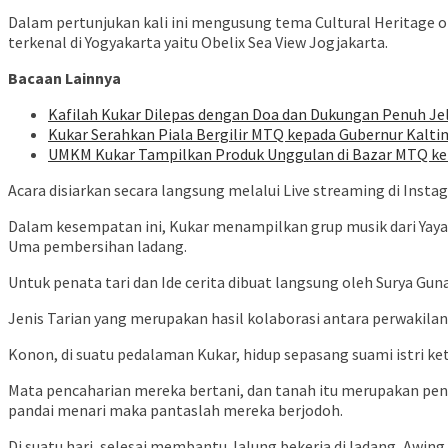
Dalam pertunjukan kali ini mengusung tema Cultural Heritage o
terkenal di Yogyakarta yaitu Obelix Sea View Jogjakarta.
Bacaan Lainnya
Kafilah Kukar Dilepas dengan Doa dan Dukungan Penuh J
Kukar Serahkan Piala Bergilir MTQ kepada Gubernur Kalt
UMKM Kukar Tampilkan Produk Unggulan di Bazar MTQ ke-
Acara disiarkan secara langsung melalui Live streaming di Insta
Dalam kesempatan ini, Kukar menampilkan grup musik dari Yay
Uma pembersihan ladang.
Untuk penata tari dan Ide cerita dibuat langsung oleh Surya Gun
Jenis Tarian yang merupakan hasil kolaborasi antara perwakilan
Konon, di suatu pedalaman Kukar, hidup sepasang suami istri ke
Mata pencaharian mereka bertani, dan tanah itu merupakan peni
pandai menari maka pantaslah mereka berjodoh.
Di suatu hari, selesai membantu Jalung bekerja di ladang, Awi