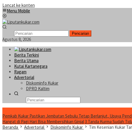
Loncat ke konten
Menu Mobile
Pencarian
Agustus 8, 2026
Berita Terkini
Berita Utama
Kutai Kartanegara
Ragam
Advertorial
Diskominfo Kukar
DPRD Kaltim
Konten Spesial
Pemkab Kukar Pastikan Jembatan Sebulu Tetap Berlanjut, Upaya Pend
Hangat di Pagi Hari Bisa Membersihkan Ginjal
3 Tanda Kurma Sudah Tidak
Beranda
Advertorial
Diskominfo Kukar
Tim Kesenian Kukar Tam