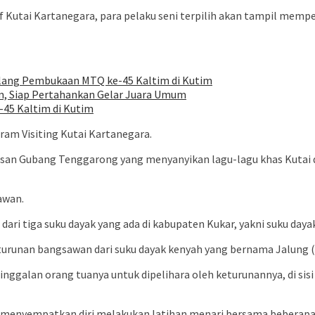
f Kutai Kartanegara, para pelaku seni terpilih akan tampil memp
elang Pembukaan MTQ ke-45 Kaltim di Kutim
im, Siap Pertahankan Gelar Juara Umum
45 Kaltim di Kutim
gram Visiting Kutai Kartanegara.
asan Gubang Tenggarong yang menyanyikan lagu-lagu khas Kutai 
awan.
 dari tiga suku dayak yang ada di kabupaten Kukar, yakni suku da
turunan bangsawan dari suku dayak kenyah yang bernama Jalung (s
nggalan orang tuanya untuk dipelihara oleh keturunannya, di sis
ng menyempatkan diri melakukan latihan menari bersama beberapa