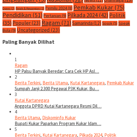
Pemkab Kukar
(75)
Pemilu 2024
(8)
Opini
(2)
Pajak & Keuangan
(2)
Pendidikan
(51)
Pilkada 2024
(42)
Politik
Pertanian
(9)
Ragam
(71)
(35)
Populer
(23)
Samarinda
(12)
Speak
Sosok
(5)
Uncategorized
(23)
Bola
(9)
Paling Banyak Dilihat
1
Ragam
HP Palsu Banyak Beredar: Cara Cek HP Asl…
2
Berita Terkini
,
Berita Utama
,
Kutai Kartanegara
,
Pemkab Kukar
Sumpah Janji 2.300 Pegawai P3K Kukar, Bu…
3
Kutai Kartanegara
Anggota DPRD Kutai Kartanegara Resmi Dil…
4
Berita Utama
,
Diskominfo Kukar
Bupati Kukar Paparkan Program Kukar Idam…
5
Berita Terkini
,
Kutai Kartanegara
,
Pilkada 2024
,
Politik