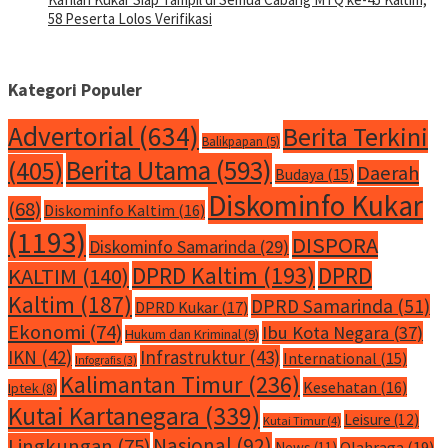
58 Peserta Lolos Verifikasi
Kategori Populer
Advertorial
(634)
Berita Terkini
Balikpapan
(5)
Berita Utama
(593)
(405)
Daerah
Budaya
(15)
Diskominfo Kukar
(68)
Diskominfo Kaltim
(16)
(1193)
DISPORA
Diskominfo Samarinda
(29)
DPRD Kaltim
(193)
DPRD
KALTIM
(140)
Kaltim
(187)
DPRD Samarinda
(51)
DPRD Kukar
(17)
Ekonomi
(74)
Ibu Kota Negara
(37)
Hukum dan Kriminal
(9)
IKN
(42)
Infrastruktur
(43)
International
(15)
Infografis
(3)
Kalimantan Timur
(236)
Kesehatan
(16)
Iptek
(8)
Kutai Kartanegara
(339)
Leisure
(12)
Kutai Timur
(4)
Nasional
(92)
Lingkungan
(75)
Olahraga
(19)
News
(11)