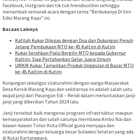
Facebook, Instgram dan tik tok hrendisolihin sehingga
menambah semarak acara dengan tema “Berbukanya Di Sini
Edisi Marang Kayu” ini.
Bacaan Lainnya
Kafilah Kukar Dilepas dengan Doa dan Dukungan Penuh
Jelang Pembukaan MTQ ke-45 Kaltim di Kutim
Kukar Serahkan Piala Bergilir MTQ kepada Gubernur
Kaltim, Siap Pertahankan Gelar Juara Umum
UMKM Kukar Tampilkan Produk Unggulan di Bazar MTQ
ke-45 Kaltim di Kutim
Kunjungan sekaligus silaturahmi dengan warga Masyarakat
Desa Kersik Marang Kayu dan sekitarnya ini adalah salah satu
wujud janji dari Pasangan Edi – Rendi dalam menuntaskan janji-
janji yang diberikan Tahun 2024 lalu.
Janji tersebut baik mengenai program infrastruktur maupun
kemasyarakatan dan salah satunya membawa Ambo Nai dan
kawan-kawan Timur Kota Official guna menyapa dan
silaturahmi dengan keluarga besar Sulawesi Selatan yang ada
di Kutai Kartanegara.