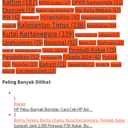
Kaltim
(187)
DPRD Samarinda
(51)
DPRD Kukar
(17)
Ekonomi
(74)
Ibu Kota Negara
(37)
Hukum dan Kriminal
(9)
IKN
(42)
Infrastruktur
(43)
International
(15)
Infografis
(3)
Kalimantan Timur
(236)
Kesehatan
(16)
Iptek
(8)
Kutai Kartanegara
(339)
Leisure
(12)
Kutai Timur
(4)
Nasional
(92)
Lingkungan
(75)
Olahraga
(19)
News
(11)
Pemkab Kukar
(75)
Pemilu 2024
(8)
Opini
(2)
Pajak & Keuangan
(2)
Pendidikan
(51)
Pilkada 2024
(42)
Politik
Pertanian
(9)
Ragam
(71)
(35)
Populer
(23)
Samarinda
(12)
Speak
Sosok
(5)
Uncategorized
(23)
Bola
(9)
Paling Banyak Dilihat
1
Ragam
HP Palsu Banyak Beredar: Cara Cek HP Asl…
2
Berita Terkini
,
Berita Utama
,
Kutai Kartanegara
,
Pemkab Kukar
Sumpah Janji 2.300 Pegawai P3K Kukar, Bu…