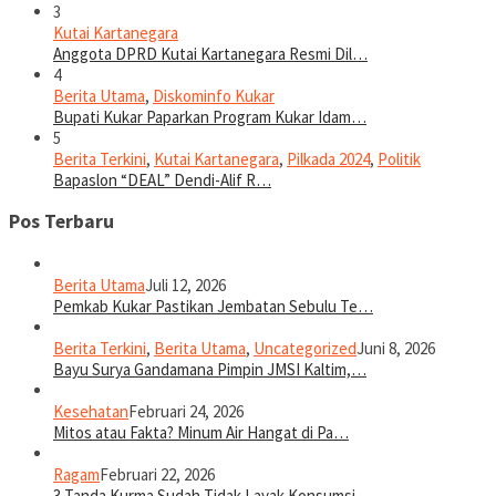
3
Kutai Kartanegara
Anggota DPRD Kutai Kartanegara Resmi Dil…
4
Berita Utama
,
Diskominfo Kukar
Bupati Kukar Paparkan Program Kukar Idam…
5
Berita Terkini
,
Kutai Kartanegara
,
Pilkada 2024
,
Politik
Bapaslon “DEAL” Dendi-Alif R…
Pos Terbaru
Berita Utama
Juli 12, 2026
Pemkab Kukar Pastikan Jembatan Sebulu Te…
Berita Terkini
,
Berita Utama
,
Uncategorized
Juni 8, 2026
Bayu Surya Gandamana Pimpin JMSI Kaltim,…
Kesehatan
Februari 24, 2026
Mitos atau Fakta? Minum Air Hangat di Pa…
Ragam
Februari 22, 2026
3 Tanda Kurma Sudah Tidak Layak Konsumsi…