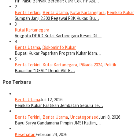
HP Palsu Banyak Beredar: Cara Cek HP Asl…
2
Berita Terkini
,
Berita Utama
,
Kutai Kartanegara
,
Pemkab Kukar
Sumpah Janji 2.300 Pegawai P3K Kukar, Bu…
3
Kutai Kartanegara
Anggota DPRD Kutai Kartanegara Resmi Dil…
4
Berita Utama
,
Diskominfo Kukar
Bupati Kukar Paparkan Program Kukar Idam…
5
Berita Terkini
,
Kutai Kartanegara
,
Pilkada 2024
,
Politik
Bapaslon “DEAL” Dendi-Alif R…
Pos Terbaru
Berita Utama
Juli 12, 2026
Pemkab Kukar Pastikan Jembatan Sebulu Te…
Berita Terkini
,
Berita Utama
,
Uncategorized
Juni 8, 2026
Bayu Surya Gandamana Pimpin JMSI Kaltim,…
Kesehatan
Februari 24, 2026