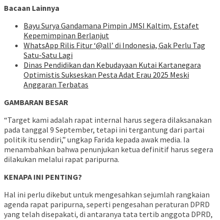
Bacaan Lainnya
Bayu Surya Gandamana Pimpin JMSI Kaltim, Estafet
Kepemimpinan Berlanjut
WhatsApp Rilis Fitur ‘@all’ di Indonesia, Gak Perlu Tag
Satu-Satu Lagi
Dinas Pendidikan dan Kebudayaan Kutai Kartanegara
Optimistis Sukseskan Pesta Adat Erau 2025 Meski
Anggaran Terbatas
GAMBARAN BESAR
“Target kami adalah rapat internal harus segera dilaksanakan
pada tanggal 9 September, tetapi ini tergantung dari partai
politik itu sendiri,” ungkap Farida kepada awak media. Ia
menambahkan bahwa penunjukan ketua definitif harus segera
dilakukan melalui rapat paripurna.
KENAPA INI PENTING?
Hal ini perlu dikebut untuk mengesahkan sejumlah rangkaian
agenda rapat paripurna, seperti pengesahan peraturan DPRD
yang telah disepakati, di antaranya tata tertib anggota DPRD,