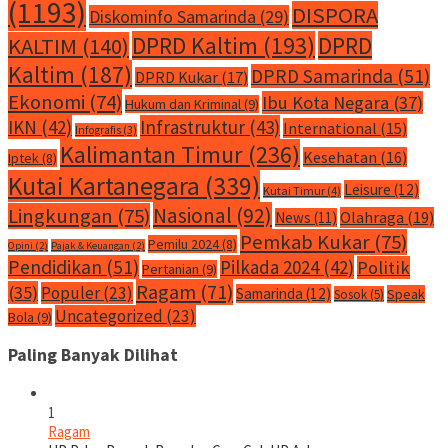
(1193)
DISPORA
Diskominfo Samarinda
(29)
DPRD Kaltim
(193)
DPRD
KALTIM
(140)
Kaltim
(187)
DPRD Samarinda
(51)
DPRD Kukar
(17)
Ekonomi
(74)
Ibu Kota Negara
(37)
Hukum dan Kriminal
(9)
IKN
(42)
Infrastruktur
(43)
International
(15)
Infografis
(3)
Kalimantan Timur
(236)
Kesehatan
(16)
Iptek
(8)
Kutai Kartanegara
(339)
Leisure
(12)
Kutai Timur
(4)
Nasional
(92)
Lingkungan
(75)
Olahraga
(19)
News
(11)
Pemkab Kukar
(75)
Pemilu 2024
(8)
Opini
(2)
Pajak & Keuangan
(2)
Pendidikan
(51)
Pilkada 2024
(42)
Politik
Pertanian
(9)
Ragam
(71)
(35)
Populer
(23)
Samarinda
(12)
Speak
Sosok
(5)
Uncategorized
(23)
Bola
(9)
Paling Banyak Dilihat
1
Ragam