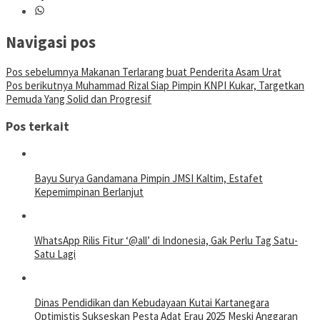
Navigasi pos
Pos sebelumnya
Makanan Terlarang buat Penderita Asam Urat
Pos berikutnya
Muhammad Rizal Siap Pimpin KNPI Kukar, Targetkan
Pemuda Yang Solid dan Progresif
Pos terkait
Bayu Surya Gandamana Pimpin JMSI Kaltim, Estafet
Kepemimpinan Berlanjut
WhatsApp Rilis Fitur ‘@all’ di Indonesia, Gak Perlu Tag Satu-
Satu Lagi
Dinas Pendidikan dan Kebudayaan Kutai Kartanegara
Optimistis Sukseskan Pesta Adat Erau 2025 Meski Anggaran