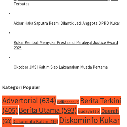
Terbatas
Akbar Haka Saputra Resmi Dilantik Jadi Anggota DPRD Kukar
Kukar Kembali Mengukir Prestasi di Paralegal Justice Award
2025
Oktober JMSI Kaltim Siap Laksanakan Musda Pertama
Kategori Populer
Advertorial
(634)
Berita Terkini
Balikpapan
(5)
Berita Utama
(593)
(405)
Daerah
Budaya
(15)
Diskominfo Kukar
(68)
Diskominfo Kaltim
(16)