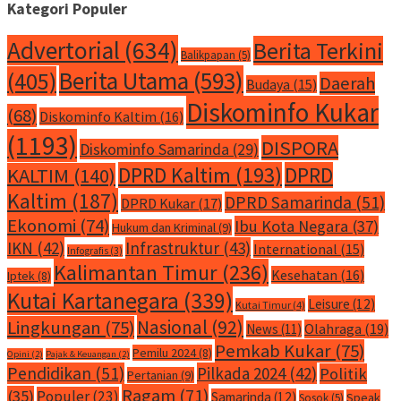
Kategori Populer
Advertorial
(634)
Berita Terkini
Balikpapan
(5)
Berita Utama
(593)
(405)
Daerah
Budaya
(15)
Diskominfo Kukar
(68)
Diskominfo Kaltim
(16)
(1193)
DISPORA
Diskominfo Samarinda
(29)
DPRD Kaltim
(193)
DPRD
KALTIM
(140)
Kaltim
(187)
DPRD Samarinda
(51)
DPRD Kukar
(17)
Ekonomi
(74)
Ibu Kota Negara
(37)
Hukum dan Kriminal
(9)
IKN
(42)
Infrastruktur
(43)
International
(15)
Infografis
(3)
Kalimantan Timur
(236)
Kesehatan
(16)
Iptek
(8)
Kutai Kartanegara
(339)
Leisure
(12)
Kutai Timur
(4)
Nasional
(92)
Lingkungan
(75)
Olahraga
(19)
News
(11)
Pemkab Kukar
(75)
Pemilu 2024
(8)
Opini
(2)
Pajak & Keuangan
(2)
Pendidikan
(51)
Pilkada 2024
(42)
Politik
Pertanian
(9)
Ragam
(71)
(35)
Populer
(23)
Samarinda
(12)
Speak
Sosok
(5)