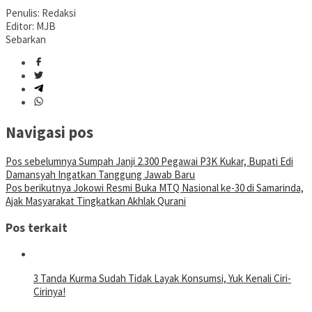
Penulis: Redaksi
Editor: MJB
Sebarkan
Navigasi pos
Pos sebelumnya
Sumpah Janji 2.300 Pegawai P3K Kukar, Bupati Edi
Damansyah Ingatkan Tanggung Jawab Baru
Pos berikutnya
Jokowi Resmi Buka MTQ Nasional ke-30 di Samarinda,
Ajak Masyarakat Tingkatkan Akhlak Qurani
Pos terkait
3 Tanda Kurma Sudah Tidak Layak Konsumsi, Yuk Kenali Ciri-
Cirinya!