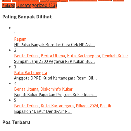
Uncategorized
(23)
Bola
(9)
Paling Banyak Dilihat
1
Ragam
HP Palsu Banyak Beredar: Cara Cek HP Asl…
2
Berita Terkini
,
Berita Utama
,
Kutai Kartanegara
,
Pemkab Kukar
Sumpah Janji 2.300 Pegawai P3K Kukar, Bu…
3
Kutai Kartanegara
Anggota DPRD Kutai Kartanegara Resmi Dil…
4
Berita Utama
,
Diskominfo Kukar
Bupati Kukar Paparkan Program Kukar Idam…
5
Berita Terkini
,
Kutai Kartanegara
,
Pilkada 2024
,
Politik
Bapaslon “DEAL” Dendi-Alif R…
Pos Terbaru